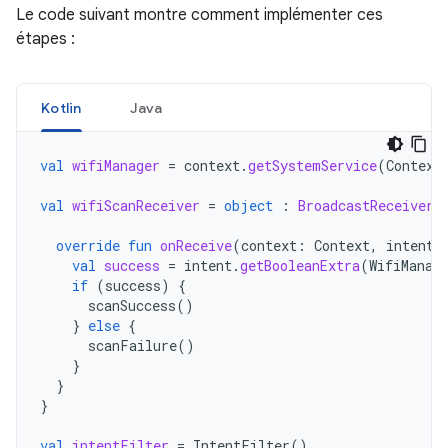
Le code suivant montre comment implémenter ces
étapes :
Kotlin
Java
val
wifiManager
=
context
.
getSystemService
(
Context
val
wifiScanReceiver
=
object
:
BroadcastReceiver
(
override
fun
onReceive
(
context
:
Context
,
intent
:
val
success
=
intent
.
getBooleanExtra
(
WifiManag
if
(
success
)
{
scanSuccess
()
}
else
{
scanFailure
()
}
}
}
val
intentFilter
=
IntentFilter
()