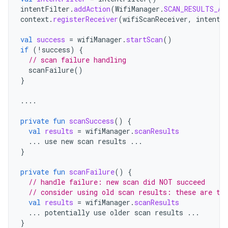
intentFilter
.
addAction
(
WifiManager
.
SCAN_RESULTS_AV
context
.
registerReceiver
(
wifiScanReceiver
,
intentF
val
success
=
wifiManager
.
startScan
()
if
(
!
success
)
{
// scan failure handling
scanFailure
()
}
....
private
fun
scanSuccess
()
{
val
results
=
wifiManager
.
scanResults
...
use
new
scan
results
...
}
private
fun
scanFailure
()
{
// handle failure: new scan did NOT succeed
// consider using old scan results: these are th
val
results
=
wifiManager
.
scanResults
...
potentially
use
older
scan
results
...
}