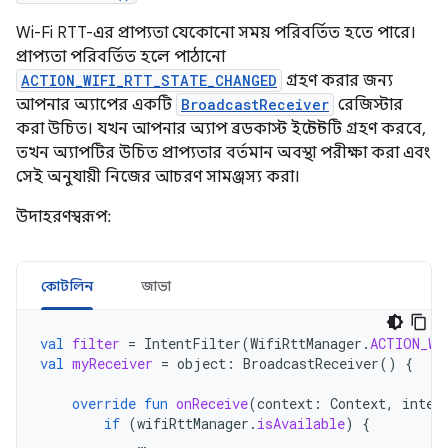
Wi-Fi RTT-এর প্রাপ্যতা যেকোনো সময় পরিবর্তিত হতে পারে।
প্রাপ্যতা পরিবর্তিত হলে পাঠানো
ACTION_WIFI_RTT_STATE_CHANGED
গ্রহণ করার জন্য
আপনার অ্যাপের একটি
BroadcastReceiver
রেজিস্টার
করা উচিত। যখন আপনার অ্যাপ ব্রডকাস্ট ইন্টেন্টটি গ্রহণ করবে,
তখন অ্যাপটির উচিত প্রাপ্যতার বর্তমান অবস্থা পরীক্ষা করা এবং
সেই অনুযায়ী নিজের আচরণ সামঞ্জস্য করা।
উদাহরণস্বরূপ:
কোটলিন
জাভা
val
filter
=
IntentFilter
(
WifiRttManager
.
ACTION_WI
val
myReceiver
=
object
:
BroadcastReceiver
()
{
override
fun
onReceive
(
context
:
Context
,
inten
if
(
wifiRttManager
.
isAvailable
)
{
…