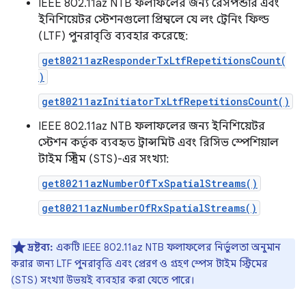
IEEE 802.11az NTB ফলাফলের জন্য রেসপন্ডার এবং
ইনিশিয়েটর স্টেশনগুলো প্রিম্বলে যে লং ট্রেনিং ফিল্ড
(LTF) পুনরাবৃত্তি ব্যবহার করেছে:
get80211azResponderTxLtfRepetitionsCount(
)
get80211azInitiatorTxLtfRepetitionsCount()
IEEE 802.11az NTB ফলাফলের জন্য ইনিশিয়েটর
স্টেশন কর্তৃক ব্যবহৃত ট্রান্সমিট এবং রিসিভ স্পেশিয়াল
টাইম স্ট্রিম (STS)-এর সংখ্যা:
get80211azNumberOfTxSpatialStreams()
get80211azNumberOfRxSpatialStreams()
দ্রষ্টব্য:
একটি IEEE 802.11az NTB ফলাফলের নির্ভুলতা অনুমান
করার জন্য LTF পুনরাবৃত্তি এবং প্রেরণ ও গ্রহণ স্পেস টাইম স্ট্রিমের
(STS) সংখ্যা উভয়ই ব্যবহার করা যেতে পারে।