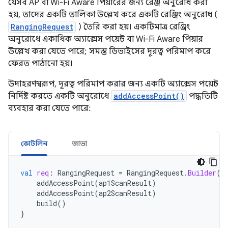
যেসব AP বা Wi-Fi Aware পিয়ারের জন্য রেঞ্জ অনুরোধ করা
হয়, তাদের একটি তালিকা উল্লেখ করে একটি রেঞ্জিং অনুরোধ (
RangingRequest
) তৈরি করা হয়। একটিমাত্র রেঞ্জিং
অনুরোধে একাধিক অ্যাক্সেস পয়েন্ট বা Wi-Fi Aware পিয়ার
উল্লেখ করা যেতে পারে; সমস্ত ডিভাইসের দূরত্ব পরিমাপ করে
ফেরত পাঠানো হয়।
উদাহরণস্বরূপ, দূরত্ব পরিমাপ করার জন্য একটি অ্যাক্সেস পয়েন্ট
নির্দিষ্ট করতে একটি অনুরোধে
addAccessPoint()
পদ্ধতিটি
ব্যবহার করা যেতে পারে:
কোটলিন
জাভা
val
req
:
RangingRequest
=
RangingRequest
.
Builder
()
addAccessPoint
(
ap1ScanResult
)
addAccessPoint
(
ap2ScanResult
)
build
()
}