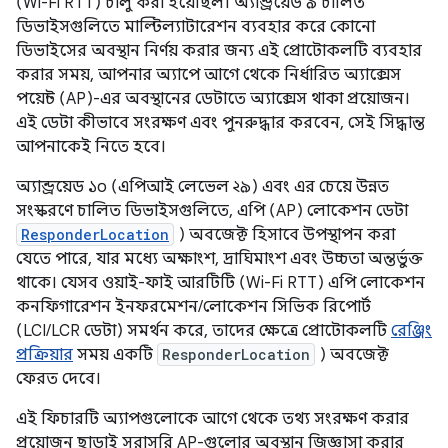
(Wi-Fi RTT) চালু করা হয়েছিল। অ্যান্ড্রয়েড ৯ চালিত
ডিভাইসগুলিতে মাল্টিল্যাটারেশন ব্যবহার করে কোনো
ডিভাইসের অবস্থান নির্ণয় করার জন্য এই প্রোটোকলটি ব্যবহার
করার সময়, আপনার অ্যাপে আগে থেকে নির্ধারিত অ্যাক্সেস
পয়েন্ট (AP)-এর অবস্থানের ডেটাতে অ্যাক্সেস থাকা প্রয়োজন।
এই ডেটা কীভাবে সংরক্ষণ এবং পুনরুদ্ধার করবেন, সেই সিদ্ধান্ত
আপনাকেই নিতে হবে।
অ্যান্ড্রয়েড ১০ (এপিআই লেভেল ২৯) এবং এর চেয়ে উন্নত
সংস্করণে চালিত ডিভাইসগুলিতে, এপি (AP) লোকেশন ডেটা
ResponderLocation
) অবজেক্ট হিসাবে উপস্থাপন করা
যেতে পারে, যার মধ্যে অক্ষাংশ, দ্রাঘিমাংশ এবং উচ্চতা অন্তর্ভুক্ত
থাকে। যেসব ওয়াই-ফাই আরটিটি (Wi-Fi RTT) এপি লোকেশন
কনফিগারেশন ইনফরমেশন/লোকেশন সিভিক রিপোর্ট
(LCI/LCR ডেটা) সমর্থন করে, তাদের ক্ষেত্রে প্রোটোকলটি
রেঞ্জিং
প্রক্রিয়ার
সময় একটি
ResponderLocation
) অবজেক্ট
ফেরত দেবে।
এই ফিচারটি অ্যাপগুলোকে আগে থেকে তথ্য সংরক্ষণ করার
প্রয়োজন ছাড়াই সরাসরি AP-গুলোর অবস্থান জিজ্ঞাসা করার