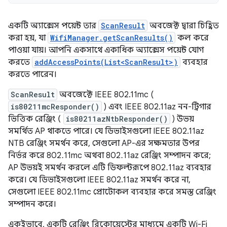
একটি অ্যাক্সেস পয়েন্ট তার
ScanResult
অবজেক্ট দ্বারা চিহ্নিত
করা হয়, যা
WifiManager.getScanResults()
কল করে
পাওয়া যায়। আপনি একসাথে একাধিক অ্যাক্সেস পয়েন্ট যোগ
করতে
addAccessPoints(List<ScanResult>)
ব্যবহার
করতে পারেন।
ScanResult
অবজেক্টে IEEE 802.11mc (
is80211mcResponder()
) এবং IEEE 802.11az নন-ট্রিগার
ভিত্তিক রেঞ্জিং (
is80211azNtbResponder()
) উভয়
সমর্থিত AP থাকতে পারে। যে ডিভাইসগুলো IEEE 802.11az
NTB রেঞ্জিং সমর্থন করে, সেগুলো AP-এর সক্ষমতার উপর
নির্ভর করে 802.11mc অথবা 802.11az রেঞ্জিং সম্পাদন করে;
AP উভয়ই সমর্থন করলে এটি ডিফল্টরূপে 802.11az ব্যবহার
করে। যে ডিভাইসগুলো IEEE 802.11az সমর্থন করে না,
সেগুলো IEEE 802.11mc প্রোটোকল ব্যবহার করে সমস্ত রেঞ্জিং
সম্পাদন করে।
একইভাবে, একটি রেঞ্জিং রিকোয়েস্টের মাধ্যমে একটি Wi-Fi