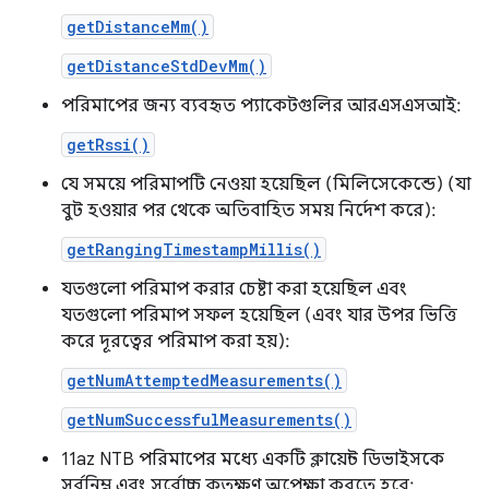
getDistanceMm()
getDistanceStdDevMm()
পরিমাপের জন্য ব্যবহৃত প্যাকেটগুলির আরএসএসআই:
getRssi()
যে সময়ে পরিমাপটি নেওয়া হয়েছিল (মিলিসেকেন্ডে) (যা
বুট হওয়ার পর থেকে অতিবাহিত সময় নির্দেশ করে):
getRangingTimestampMillis()
যতগুলো পরিমাপ করার চেষ্টা করা হয়েছিল এবং
যতগুলো পরিমাপ সফল হয়েছিল (এবং যার উপর ভিত্তি
করে দূরত্বের পরিমাপ করা হয়):
getNumAttemptedMeasurements()
getNumSuccessfulMeasurements()
11az NTB পরিমাপের মধ্যে একটি ক্লায়েন্ট ডিভাইসকে
সর্বনিম্ন এবং সর্বোচ্চ কতক্ষণ অপেক্ষা করতে হবে: