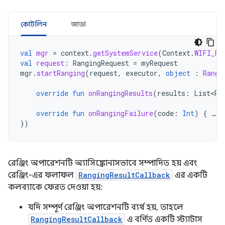
কোটলিন
জাভা
val
mgr
=
context
.
getSystemService
(
Context
.
WIFI_RT
val
request
:
RangingRequest
=
myRequest
mgr
.
startRanging
(
request
,
executor
,
object
:
Rangi
override
fun
onRangingResults
(
results
:
List<Ra
override
fun
onRangingFailure
(
code
:
Int
)
{
…
}
})
রেঞ্জিং অপারেশনটি অ্যাসিঙ্ক্রোনাসভাবে সম্পাদিত হয় এবং
রেঞ্জিং-এর ফলাফল
RangingResultCallback
এর একটি
কলব্যাকে ফেরত দেওয়া হয়:
যদি সম্পূর্ণ রেঞ্জিং অপারেশনটি ব্যর্থ হয়, তাহলে
RangingResultCallback
এ বর্ণিত একটি স্ট্যাটাস