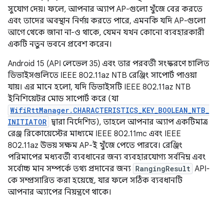
সুযোগ দেয়। ফলে, আপনার অ্যাপ AP-গুলো খুঁজে বের করতে
এবং তাদের অবস্থান নির্ণয় করতে পারে, এমনকি যদি AP-গুলো
আগে থেকে জানা না-ও থাকে, যেমন যখন কোনো ব্যবহারকারী
একটি নতুন ভবনে প্রবেশ করেন।
Android 15 (API লেভেল 35) এবং তার পরবর্তী সংস্করণে চালিত
ডিভাইসগুলিতে IEEE 802.11az NTB রেঞ্জিং সাপোর্ট পাওয়া
যায়। এর মানে হলো, যদি ডিভাইসটি IEEE 802.11az NTB
ইনিশিয়েটর মোড সাপোর্ট করে (যা
WifiRttManager.CHARACTERISTICS_KEY_BOOLEAN_NTB_
INITIATOR
দ্বারা নির্দেশিত), তাহলে আপনার অ্যাপ একটিমাত্র
রেঞ্জ রিকোয়েস্টের মাধ্যমে IEEE 802.11mc এবং IEEE
802.11az উভয় সক্ষম AP-ই খুঁজে পেতে পারবে। রেঞ্জিং
পরিমাপের মধ্যবর্তী ব্যবধানের জন্য ব্যবহারযোগ্য সর্বনিম্ন এবং
সর্বোচ্চ মান সম্পর্কে তথ্য প্রদানের জন্য
RangingResult
API-
কে সম্প্রসারিত করা হয়েছে, যার ফলে সঠিক ব্যবধানটি
আপনার অ্যাপের নিয়ন্ত্রণে থাকে।