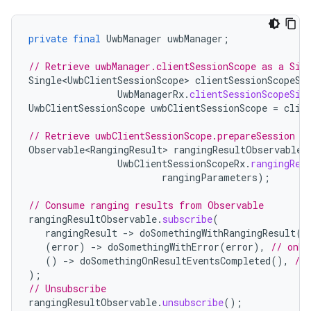
private
final
UwbManager
uwbManager
;
// Retrieve uwbManager.clientSessionScope as a Sin
Single<UwbClientSessionScope>
clientSessionScopeSi
UwbManagerRx
.
clientSessionScopeSin
UwbClientSessionScope
uwbClientSessionScope
=
clie
// Retrieve uwbClientSessionScope.prepareSession F
Observable<RangingResult>
rangingResultObservable
UwbClientSessionScopeRx
.
rangingRes
rangingParameters
);
// Consume ranging results from Observable
rangingResultObservable
.
subscribe
(
rangingResult
-
>
doSomethingWithRangingResult
(
r
(
error
)
-
>
doSomethingWithError
(
error
),
// onEr
()
-
>
doSomethingOnResultEventsCompleted
(),
//
);
// Unsubscribe
rangingResultObservable
.
unsubscribe
();