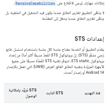
إمكانات جهازك، يُرجى الاطّلاع على
RangingCapabilities
.
لا يتلقّى التطبيق تقارير النطاق عندما يكون قيد التشغيل في الخلفية، بل
يتلقّى تقارير النطاق عندما ينتقل إلى المقدّمة.
إعدادات STS
يقدّم التطبيق أو الخدمة مفتاح جلسة لكل جلسة باستخدام تسلسل طابع
زمني مشفَّر (STS). إنّ بروتوكول STS المُعدّ مسبقًا أكثر أمانًا من إعداد
بروتوكول STS static. تتوفّر تقنية STS المُعدَّة مسبقًا على جميع
الأجهزة المزوّدة بتقنية النطاق الفائق العرض (UWB) التي تعمل بالإصدار
Android 14 أو إصدار أحدث.
STS مُزوَّد بإمكانية
فئة التهديد
STS الثابت
الوصول