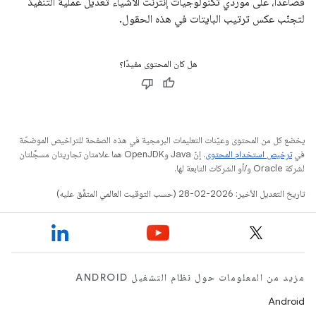
فصاعدًا، على مورّدي تكنولوجيات إنترنت الأشياء تعديل عملية التنفيذ
لتجنّب عكس ترتيب البايتات في هذه الحقول.
هل كان المحتوى مفيدًا؟
يخضع كل من المحتوى وعيّنات التعليمات البرمجية في هذه الصفحة للتراخيص الموضحّة
في
ترخيص استخدام المحتوى
. إنّ Java وOpenJDK هما علامتان تجاريتان مسجَّلتان
لشركة Oracle و/أو الشركات التابعة لها.
تاريخ التعديل الأخير: 2026-02-28 (حسب التوقيت العالمي المتفَّق عليه)
مزيد من المعلومات حول نظام التشغيل ANDROID
Android