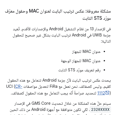
مشكلة معروفة: عكس ترتيب البايت لعنوان MAC وحقول معرّف
مورّد STS الثابت
في الإصدار 13 من نظام التشغيل Android والإصدارات الأقدم، تُعيد
حِزمة UWB في Android ترتيب البايت بشكل غير صحيح للحقول
التالية:
عنوان MAC للجهاز
عنوان MAC للجهاز الوجهة
رقم تعريف مورّد STS الثابت
يحدث عكس ترتيب البايت لأنّ حِزمة Android تتعامل مع هذه الحقول
كقيم، وليس كصفائف. نحن نعمل مع FiRa لتعديل مواصفات UCI (
CR-
) لتحديد صراحةً أنّه يجب التعامل مع هذه الحقول كصفائف.
1112
سيتم حلّ هذه المشكلة من خلال تحديث GMS Core في الإصدار
2320XXXX
. لكي تكون متوافقة مع أجهزة Android من ذلك الحين