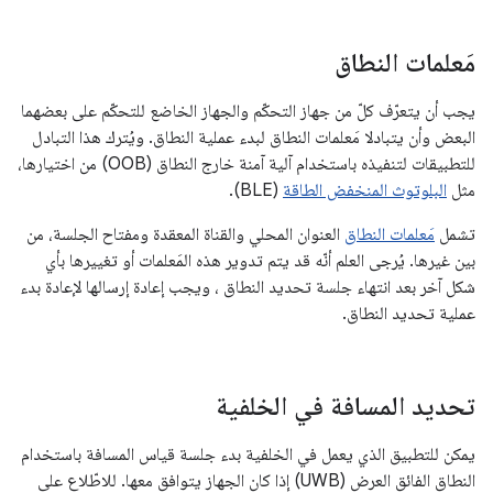
مَعلمات النطاق
يجب أن يتعرّف كلّ من جهاز التحكّم والجهاز الخاضع للتحكّم على بعضهما
البعض وأن يتبادلا مَعلمات النطاق لبدء عملية النطاق. ويُترك هذا التبادل
للتطبيقات لتنفيذه باستخدام آلية آمنة خارج النطاق (OOB) من اختيارها،
مثل
البلوتوث المنخفض الطاقة
(BLE).
تشمل
مَعلمات النطاق
العنوان المحلي والقناة المعقدة ومفتاح الجلسة، من
بين غيرها. يُرجى العلم أنّه قد يتم تدوير هذه المَعلمات أو تغييرها بأي
شكل آخر بعد انتهاء جلسة تحديد النطاق ، ويجب إعادة إرسالها لإعادة بدء
عملية تحديد النطاق.
تحديد المسافة في الخلفية
يمكن للتطبيق الذي يعمل في الخلفية بدء جلسة قياس المسافة باستخدام
النطاق الفائق العرض (UWB) إذا كان الجهاز يتوافق معها. للاطّلاع على