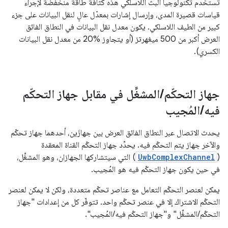
تستخدم تكنولوجيا البث اللاسلكي هذه كثافة طاقة منخفضة لإجراء
قياسات قصيرة المدى، وإرسال إشارات بمعدّل عالٍ لنقل البيانات على جزء
كبير من الطيف اللاسلكي. يكون معدل نقل البيانات في النطاق الفائق
العرض أكبر من 500 ميغهرتز (أو يتجاوز ‎20% من معدل نقل البيانات
الكسري).
جهاز التحكّم
/
المشغِّل في مقابل جهاز التحكّم
فيه
/
المُجيب
يحدث الاتصال عبر النطاق الفائق العرض بين جهازَين، أحدهما جهاز تحكّم
والآخر جهاز يتم التحكّم فيه. يحدِّد جهاز التحكّم القناة المعقدة
(
UwbComplexChannel
) التي سيتشاركها الجهازان، وهو المشغِّل،
في حين يكون جهاز التحكّم فيه هو المُجيب.
يمكن لعنصر التحكّم التعامل مع عناصر تحكّم متعددة، ولكن لا يمكن لعنصر
التحكّم الاشتراك إلا في عنصر تحكّم واحد. تتوفّر كل من إعدادات "جهاز
التحكّم/المشغِّل" و"جهاز التحكّم فيه/المُجيب".