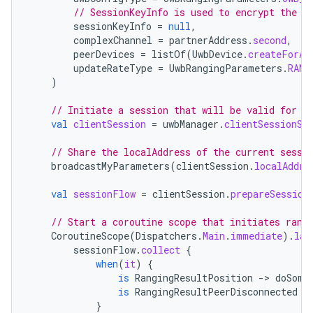
// SessionKeyInfo is used to encrypt the r
sessionKeyInfo
=
null
,
complexChannel
=
partnerAddress
.
second
,
peerDevices
=
listOf
(
UwbDevice
.
createForAd
updateRateType
=
UwbRangingParameters
.
RANG
)
// Initiate a session that will be valid for a
val
clientSession
=
uwbManager
.
clientSessionSc
// Share the localAddress of the current sessi
broadcastMyParameters
(
clientSession
.
localAddre
val
sessionFlow
=
clientSession
.
prepareSession
// Start a coroutine scope that initiates rang
CoroutineScope
(
Dispatchers
.
Main
.
immediate
).
lau
sessionFlow
.
collect
{
when
(
it
)
{
is
RangingResultPosition
-
>
doSome
is
RangingResultPeerDisconnected
-
}