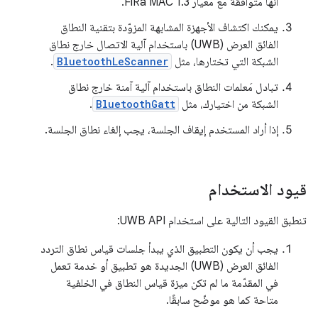
أنّها متوافقة مع معيار FiRa MAC 1.3.
يمكنك اكتشاف الأجهزة المشابهة المزوّدة بتقنية النطاق
الفائق العرض (UWB) باستخدام آلية الاتصال خارج نطاق
الشبكة التي تختارها، مثل
BluetoothLeScanner
.
تبادل مَعلمات النطاق باستخدام آلية آمنة خارج نطاق
الشبكة من اختيارك، مثل
BluetoothGatt
.
إذا أراد المستخدم إيقاف الجلسة، يجب إلغاء نطاق الجلسة.
قيود الاستخدام
تنطبق القيود التالية على استخدام UWB API:
يجب أن يكون التطبيق الذي يبدأ جلسات قياس نطاق التردد
الفائق العرض (UWB) الجديدة هو تطبيق أو خدمة تعمل
في المقدّمة ما لم تكن ميزة قياس النطاق في الخلفية
متاحة كما هو موضّح سابقًا.