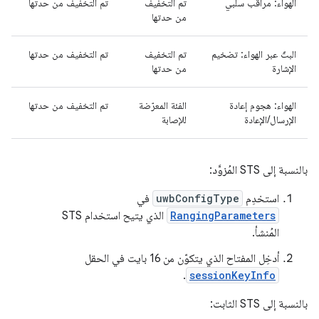
الهواء: مراقب سلبي
تم التخفيف
تم التخفيف من حدتها
من حدتها
البثّ عبر الهواء: تضخيم
تم التخفيف
تم التخفيف من حدتها
الإشارة
من حدتها
الهواء: هجوم إعادة
الفئة المعرّضة
تم التخفيف من حدتها
الإرسال/الإعادة
للإصابة
بالنسبة إلى STS المُزوَّد:
استخدِم
uwbConfigType
في
RangingParameters
الذي يتيح استخدام STS
المُنشأ.
أدخِل المفتاح الذي يتكوّن من 16 بايت في الحقل
.
sessionKeyInfo
بالنسبة إلى STS الثابت: