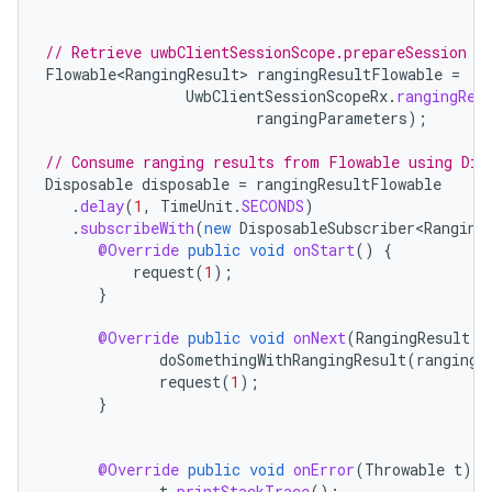
// Retrieve uwbClientSessionScope.prepareSession F
Flowable<RangingResult>
rangingResultFlowable
=
UwbClientSessionScopeRx
.
rangingRes
rangingParameters
);
// Consume ranging results from Flowable using Dis
Disposable
disposable
=
rangingResultFlowable
.
delay
(
1
,
TimeUnit
.
SECONDS
)
.
subscribeWith
(
new
DisposableSubscriber<Ranging
@Override
public
void
onStart
()
{
request
(
1
);
}
@Override
public
void
onNext
(
RangingResult
r
doSomethingWithRangingResult
(
rangingR
request
(
1
);
}
@Override
public
void
onError
(
Throwable
t
)
{
t
.
printStackTrace
();