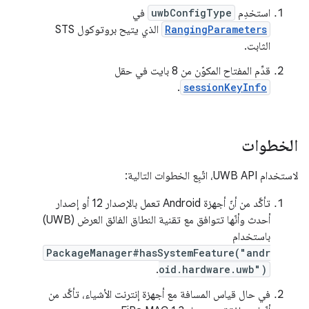
استخدِم
uwbConfigType
في
RangingParameters
الذي يتيح بروتوكول STS
الثابت.
قدِّم المفتاح المكوّن من 8 بايت في حقل
.
sessionKeyInfo
الخطوات
لاستخدام UWB API، اتّبِع الخطوات التالية:
تأكَّد من أنّ أجهزة Android تعمل بالإصدار 12 أو إصدار
أحدث وأنّها تتوافق مع تقنية النطاق الفائق العرض (UWB)
باستخدام
PackageManager#hasSystemFeature("andr
.
oid.hardware.uwb")
في حال قياس المسافة مع أجهزة إنترنت الأشياء، تأكَّد من