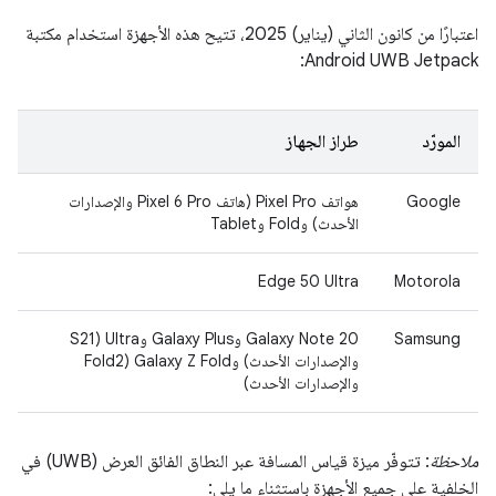
اعتبارًا من كانون الثاني (يناير) 2025، تتيح هذه الأجهزة استخدام مكتبة
Android UWB Jetpack:
المورّد
طراز الجهاز
Google
هواتف Pixel Pro (هاتف Pixel 6 Pro والإصدارات
الأحدث) وFold وTablet
Edge 50 Ultra
Motorola
Samsung
‫Galaxy Note 20 وGalaxy Plus وUltra (S21
والإصدارات الأحدث) وGalaxy Z Fold (Fold2
والإصدارات الأحدث)
ملاحظة
: تتوفّر ميزة قياس المسافة عبر النطاق الفائق العرض (UWB) في
الخلفية على جميع الأجهزة باستثناء ما يلي: