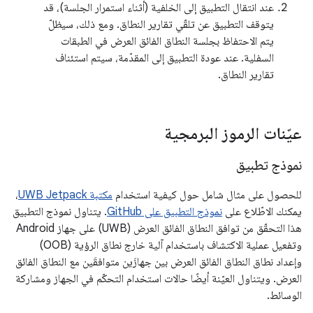
عند انتقال التطبيق إلى الخلفية (أثناء استمرار الجلسة)، قد
يتوقف التطبيق عن تلقّي تقارير النطاق. ومع ذلك، سيظلّ
يتم الاحتفاظ بجلسة النطاق الفائق العرض في الطبقات
السفلية. عند عودة التطبيق إلى المقدّمة، سيتم استئناف
تقارير النطاق.
عيّنات الرموز البرمجية
نموذج تطبيق
للحصول على مثال شامل حول كيفية استخدام
مكتبة UWB Jetpack
،
يمكنك الاطّلاع على
نموذج التطبيق على GitHub
. يتناول نموذج التطبيق
هذا التحقّق من توافق النطاق الفائق العرض (UWB) على جهاز Android
وتفعيل عملية الاكتشاف باستخدام آلية خارج نطاق الرؤية (OOB)
وإعداد نطاق النطاق الفائق العرض بين جهازَين متوافقَين مع النطاق الفائق
العرض. ويتناول العيّنة أيضًا حالات استخدام التحكّم في الجهاز ومشاركة
الوسائط.