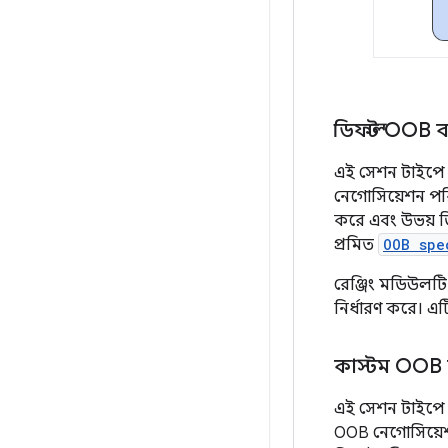
ডিফল্ট OOB বা
এই সেশন টাইপে
নেগোসিয়েশন পরিচা
করে এবং উভয় ডি
প্রমিত
OOB spe
রেঞ্জিং মডিউলটি
নির্ধারণ করে। এ
কাস্টম OOB ব
এই সেশন টাইপে
OOB নেগোসিয়েশ