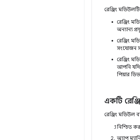
রেঞ্জিং মডিউলটি
রেঞ্জিং মড
অন্যান্য প্
রেঞ্জিং মড
সংযোজন স
রেঞ্জিং ম
আপনি যদি এ
পিয়ার ডি
একটি রেঞ্
রেঞ্জিং মডিউল 
নিশ্চিত কর
অ্যাপ ম্যা