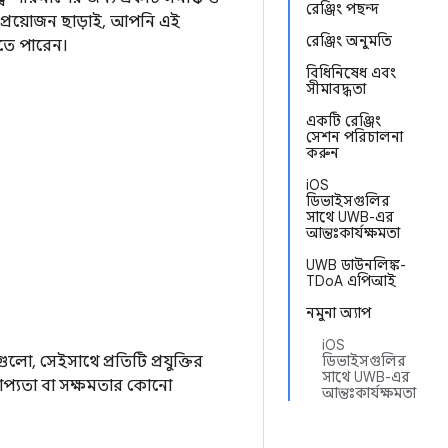
রেঞ্জিং পছন্দ
র প্রয়োজন ছাড়াই, আপনি এই
রেঞ্জিং অনুমতি
তে পারেন।
বিধিনিষেধ এবং
সীমাবদ্ধতা
একটি রেঞ্জিং
সেশন পরিচালনা
করুন
iOS
ডিভাইসগুলির
সাথে UWB-এর
আন্তঃকার্যক্ষমতা
UWB ডাউনলিঙ্ক-
TDoA এপিআই
নমুনা অ্যাপ
iOS
িগুলো, সেইসাথে প্রতিটি প্রযুক্তির
ডিভাইসগুলির
সাথে UWB-এর
প্রাপ্যতা বা সক্ষমতার কোনো
আন্তঃকার্যক্ষমতা