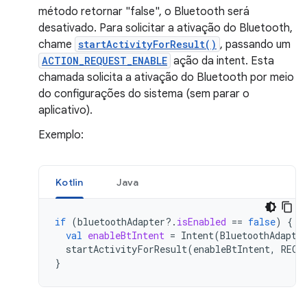
método retornar "false", o Bluetooth será
desativado. Para solicitar a ativação do Bluetooth,
chame
startActivityForResult()
, passando um
ACTION_REQUEST_ENABLE
ação da intent. Esta
chamada solicita a ativação do Bluetooth por meio
do configurações do sistema (sem parar o
aplicativo).
Exemplo:
Kotlin
Java
if
(
bluetoothAdapter
?.
isEnabled
==
false
)
{
val
enableBtIntent
=
Intent
(
BluetoothAdapte
startActivityForResult
(
enableBtIntent
,
REQU
}