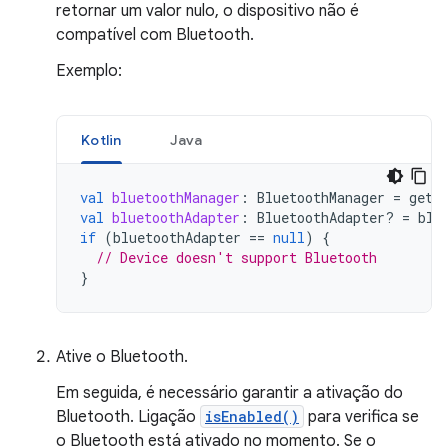
retornar um valor nulo, o dispositivo não é
compatível com Bluetooth.
Exemplo:
Kotlin
Java
val
bluetoothManager
:
BluetoothManager
=
getS
val
bluetoothAdapter
:
BluetoothAdapter? 
=
blu
if
(
bluetoothAdapter
==
null
)
{
// Device doesn't support Bluetooth
}
Ative o Bluetooth.
Em seguida, é necessário garantir a ativação do
Bluetooth. Ligação
isEnabled()
para verifica se
o Bluetooth está ativado no momento. Se o