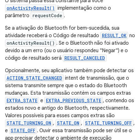
O sistema passa essa constante para você
onActivityResult()
implementação como o
parâmetro
requestCode
.
Se a ativação do Bluetooth for bem-sucedida, sua
atividade receberá o Código de resultado
RESULT_OK
no
onActivityResult()
. Se o Bluetooth não foi ativado
devido a um erro (ou o usuário respondeu "Negar") e o
código de resultado será
RESULT_CANCELED
Opcionalmente, seu aplicativo também pode detectar os
ACTION_STATE_CHANGED
intent de transmissão, que o
sistema transmite sempre que o estado do Bluetooth
mudanças. Esta transmissão contém os campos extras
EXTRA_STATE
e
EXTRA_PREVIOUS_STATE
, contendo os
estados novo e antigo do Bluetooth, respectivamente.
Valores possíveis para esses campos extras são
STATE_TURNING_ON
,
STATE_ON
,
STATE_TURNING_OFF
,
e
STATE_OFF
. Ouvir essa transmissão pode ser útil se o
app precisar detectar o ambiente de execução