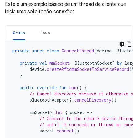
Este é um exemplo básico de um thread de cliente que
inicia uma solicitação conexão:
Kotlin
Java
private
inner
class
ConnectThread
(
device
:
Bluetoot
private
val
mmSocket
:
BluetoothSocket? 
by
lazy
(
device
.
createRfcommSocketToServiceRecord
(
MY
}
public
override
fun
run
()
{
// Cancel discovery because it otherwise slo
bluetoothAdapter
?.
cancelDiscovery
()
mmSocket
?.
let
{
socket
-
// Connect to the remote device through
// until it succeeds or throws an except
socket
.
connect
()