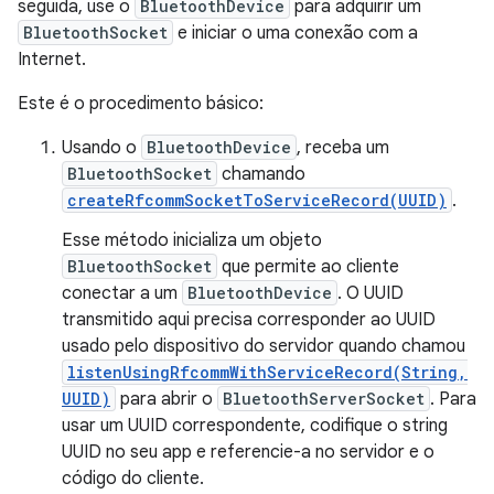
seguida, use o
BluetoothDevice
para adquirir um
BluetoothSocket
e iniciar o uma conexão com a
Internet.
Este é o procedimento básico:
Usando o
BluetoothDevice
, receba um
BluetoothSocket
chamando
createRfcommSocketToServiceRecord(UUID)
.
Esse método inicializa um objeto
BluetoothSocket
que permite ao cliente
conectar a um
BluetoothDevice
. O UUID
transmitido aqui precisa corresponder ao UUID
usado pelo dispositivo do servidor quando chamou
listenUsingRfcommWithServiceRecord(String,
UUID)
para abrir o
BluetoothServerSocket
. Para
usar um UUID correspondente, codifique o string
UUID no seu app e referencie-a no servidor e o
código do cliente.