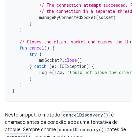
// The connection attempt succeeded. Pe
// the connection in a separate thread.
manageMyConnectedSocket
(
socket
)
}
}
// Closes the client socket and causes the threa
fun
cancel
()
{
try
{
mmSocket
?.
close
()
}
catch
(
e
:
IOException
)
{
Log
.
e
(
TAG
,
"Could not close the client 
}
}
}
Neste snippet, o método
cancelDiscovery()
é
chamado antes da conexão após uma tentativa de
ataque. Sempre chame
cancelDiscovery()
antes de
connect()