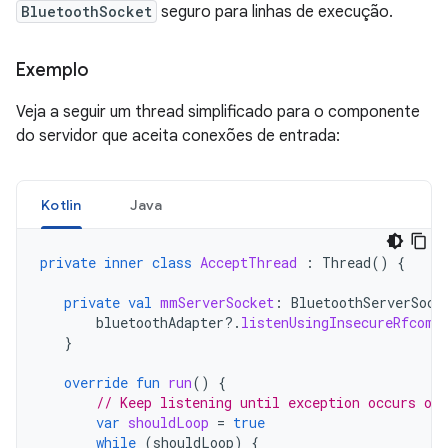
BluetoothSocket
seguro para linhas de execução.
Exemplo
Veja a seguir um thread simplificado para o componente
do servidor que aceita conexões de entrada:
Kotlin
Java
private
inner
class
AcceptThread
:
Thread
()
{
private
val
mmServerSocket
:
BluetoothServerSock
bluetoothAdapter
?.
listenUsingInsecureRfcomm
}
override
fun
run
()
{
// Keep listening until exception occurs or 
var
shouldLoop
=
true
while
(
shouldLoop
)
{