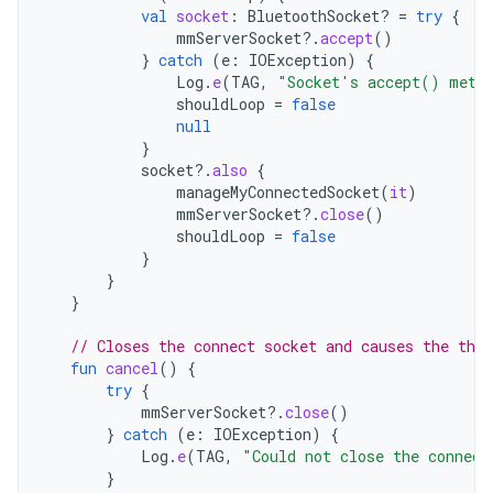
val
socket
:
BluetoothSocket? 
=
try
{
mmServerSocket
?.
accept
()
}
catch
(
e
:
IOException
)
{
Log
.
e
(
TAG
,
"Socket's accept() meth
shouldLoop
=
false
null
}
socket
?.
also
{
manageMyConnectedSocket
(
it
)
mmServerSocket
?.
close
()
shouldLoop
=
false
}
}
}
// Closes the connect socket and causes the thre
fun
cancel
()
{
try
{
mmServerSocket
?.
close
()
}
catch
(
e
:
IOException
)
{
Log
.
e
(
TAG
,
"Could not close the connect
}