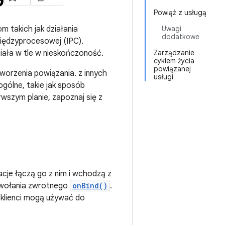
Powiąż z usługą
m takich jak działania
Uwagi
dodatkowe
iędzyprocesowej (IPC).
działa w tle w nieskończoność.
Zarządzanie
cyklem życia
powiązanej
worzenia powiązania. z innych
usługi
gólne, takie jak sposób
rwszym planie, zapoznaj się z
kacje łączą go z nim i wchodzą z
wywołania zwrotnego
onBind()
.
h klienci mogą używać do