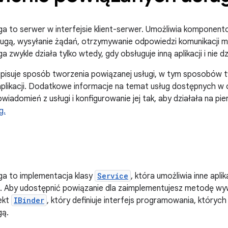
a to serwer w interfejsie klient-serwer. Umożliwia komponento
ugą, wysyłanie żądań, otrzymywanie odpowiedzi komunikacji m
 zwykle działa tylko wtedy, gdy obsługuje inną aplikacji i nie 
isuje sposób tworzenia powiązanej usługi, w tym sposobów t
likacji. Dodatkowe informacje na temat usług dostępnych w o
iadomień z usługi i konfigurowanie jej tak, aby działała na pie
g.
ga to implementacja klasy
Service
, która umożliwia inne apli
ję. Aby udostępnić powiązanie dla zaimplementujesz metodę 
ekt
IBinder
, który definiuje interfejs programowania, któryc
gą.