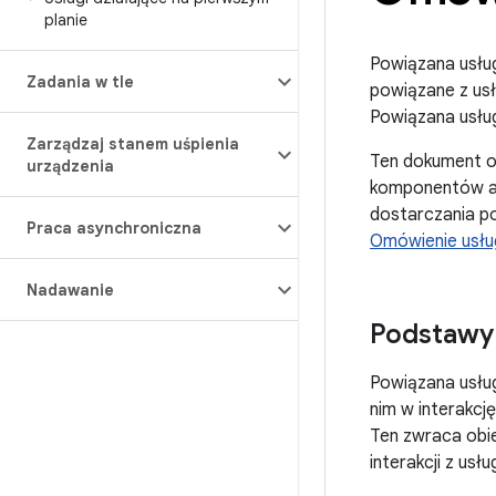
planie
Powiązana usług
Zadania w tle
powiązane z usł
Powiązana usługa
Zarządzaj stanem uśpienia
Ten dokument op
urządzenia
komponentów ap
dostarczania pow
Praca asynchroniczna
Omówienie usłu
Nadawanie
Podstawy
Powiązana usłu
nim w interakc
Ten zwraca obi
interakcji z usłu