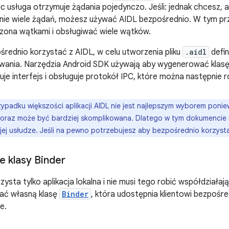
c usługa otrzymuje żądania pojedynczo. Jeśli: jednak chcesz,
nie wiele żądań, możesz używać AIDL bezpośrednio. W tym pr
zona wątkami i obsługiwać wiele wątków.
średnio korzystać z AIDL, w celu utworzenia pliku
.aidl
defin
ania. Narzędzia Android SDK używają aby wygenerować klasę 
je interfejs i obsługuje protokół IPC, które można następnie 
ypadku większości aplikacji AIDL nie jest najlepszym wyborem pon
 oraz może być bardziej skomplikowana. Dlatego w tym dokumencie
ej usłudze. Jeśli na pewno potrzebujesz aby bezpośrednio korzyst
e klasy Binder
orzysta tylko aplikacja lokalna i nie musi tego robić współdział
ać własną klasę
Binder
, która udostępnia klientowi bezpośr
e.