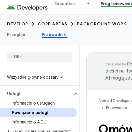
Essentials
Programowani
DEVELOP
CORE AREAS
BACKGROUND WORK
Przegląd
Przewodniki
treści na T
Wszystkie główne obszary ⍈
AI mogą zaw
Usługi
Android Developer
Informacje o usługach
Przewodniki
Powiązane usługi
Informacje o AIDL
Omówi
Usługi działające na pierwszym