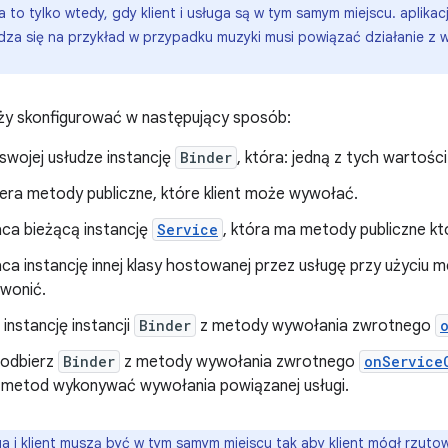
a to tylko wtedy, gdy klient i usługa są w tym samym miejscu. aplikacj
dza się na przykład w przypadku muzyki musi powiązać działanie z 
eży skonfigurować w następujący sposób:
swojej usłudze instancję
Binder
, która: jedną z tych wartości
era metody publiczne, które klient może wywołać.
ca bieżącą instancję
Service
, która ma metody publiczne k
ca instancję innej klasy hostowanej przez usługę przy użyciu 
wonić.
instancję instancji
Binder
z metody wywołania zwrotnego
 odbierz
Binder
z metody wywołania zwrotnego
onService
metod wykonywać wywołania powiązanej usługi.
a i klient muszą być w tym samym miejscu tak aby klient mógł rzut