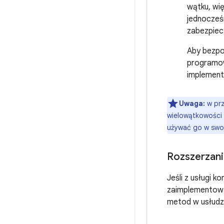
wątku, wię
jednocześ
zabezpiec
Aby bezpo
programow
implementu
Uwaga:
w prz
wielowątkowości
używać go w swoj
Rozszerzani
Jeśli z usługi k
zaimplementow
metod w usłudz