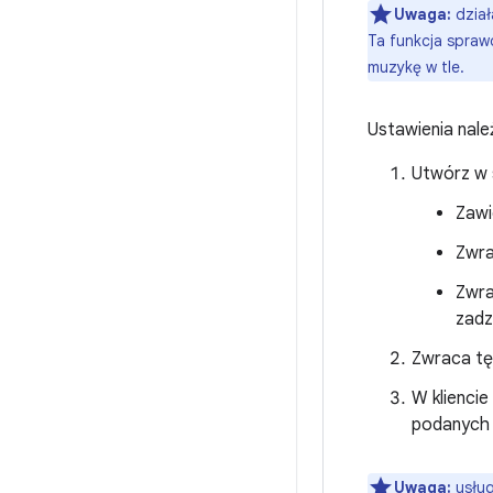
Uwaga:
dział
Ta funkcja spraw
muzykę w tle.
Ustawienia nal
Utwórz w 
Zawi
Zwra
Zwra
zadz
Zwraca tę 
W kliencie
podanych 
Uwaga:
usług