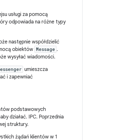
ejsu usługi za pomocą
który odpowiada na różne typy
oże następnie współdzielić
pomocą obiektów
Message
.
oże wysyłać wiadomości.
essenger
umieszcza
wać i zapewniać
ementów podstawowych
aby działać. IPC. Poprzednia
wej struktury.
stkich żądań klientów w 1