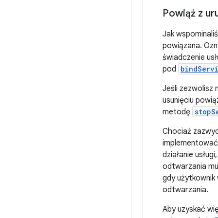
Powiąż z ur
Jak wspominali
powiązana. Ozn
świadczenie usł
pod
bindServ
Jeśli zezwolisz
usunięciu powią
metodę
stopS
Chociaż zazwyc
implementować 
działanie usług
odtwarzania muz
gdy użytkownik 
odtwarzania.
Aby uzyskać wię