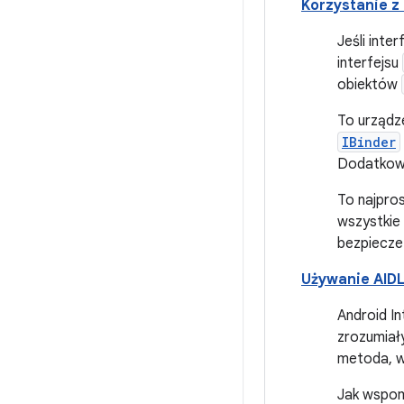
Korzystanie z
Jeśli int
interfejsu
obiektów
To urządze
IBinder
Dodatkowo
To najpro
wszystkie 
bezpiecze
Używanie AID
Android I
zrozumiał
metoda, 
Jak wspom