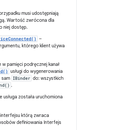
przypadku musi udostępniają
ługą. Wartość zwrócona dla
o niej dostęp.
viceConnected()
–
rgumentu, którego klient używa
e w pamięci podręcznej kanał
nd()
usługi do wygenerowania
en sam
IBinder
do: wszystkich
nd()
.
 że usługa została uruchomiona
interfejsu którą zwraca
posobów definiowania Interfejs