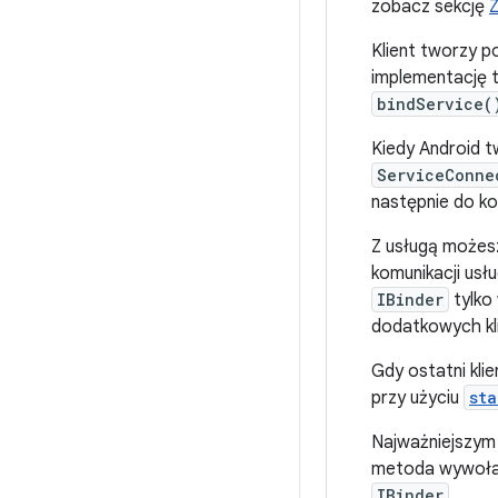
zobacz sekcję
Z
Klient tworzy p
implementację 
bindService(
Kiedy Android t
ServiceConne
następnie do ko
Z usługą możesz
komunikacji usł
IBinder
tylko
dodatkowych kl
Gdy ostatni kli
przy użyciu
sta
Najważniejszym 
metoda wywoła
IBinder
.