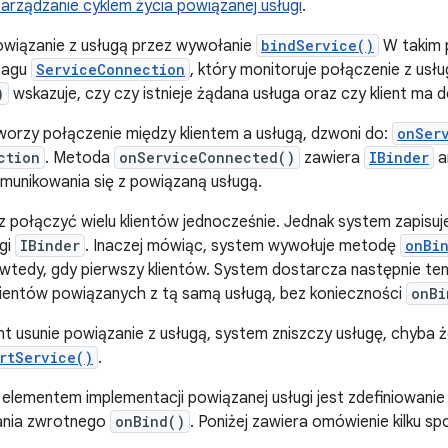
arządzanie cyklem życia powiązanej usługi
.
owiązanie z usługą przez wywołanie
bindService()
W takim 
tagu
ServiceConnection
, który monitoruje połączenie z us
)
wskazuje, czy czy istnieje żądana usługa oraz czy klient ma d
worzy połączenie między klientem a usługą, dzwoni do:
onSer
ction
. Metoda
onServiceConnected()
zawiera
IBinder
a
munikowania się z powiązaną usługą.
 połączyć wielu klientów jednocześnie. Jednak system zapisuj
ugi
IBinder
. Inaczej mówiąc, system wywołuje metodę
onBi
 wtedy, gdy pierwszy klientów. System dostarcza następnie t
ientów powiązanych z tą samą usługą, bez konieczności
onBi
ent usunie powiązanie z usługą, system zniszczy usługę, chyba
rtService()
.
elementem implementacji powiązanej usługi jest zdefiniowanie 
nia zwrotnego
onBind()
. Poniżej zawiera omówienie kilku s