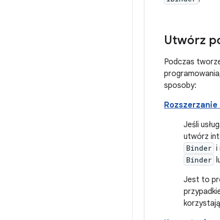
Utwórz p
Podczas tworze
programowania, 
sposoby:
Rozszerzanie 
Jeśli usłu
utwórz int
Binder
i
Binder
l
Jest to pr
przypadkie
korzystają