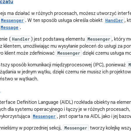
 czatu
erfejs ma działać w różnych procesach, możesz utworzyć interf
Messenger
. W ten sposób usługa określa obiekt
Handler
, 
Message
.
nie (
Handler
) jest podstawą elementu
Messenger
, który m
z klientem, umożliwiając mu wysyłanie poleceń do usługi za 
 klient może zdefiniować
Messenger
dzięki czemu usługa m
stszy sposób komunikacji międzyprocesowej (IPC), ponieważ
M
żądania w jednym wątku, dzięki czemu nie musisz ich projekto
ństwo w wątkach.
L
nterface Definition Language (AIDL) rozkłada obiekty na el
ych dla systemu operacyjnego i łączy je w różnych procesach, 
wykorzystująca
Messenger
, jest oparta na AIDL jako i jej bazo
nieliśmy w poprzedniej sekcji,
Messenger
tworzy kolejkę wszy