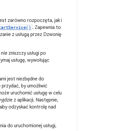
est zarówno rozpoczęta, jak i
tartService()
. Zapewnia to
ązanie z usługą przez Dzwonię
m
nie
zniszczy usługi po
zymaj usługę, wywołując
ami jest niezbędne do
przydać, by umożliwić
 może uruchomić usługę w celu
zie z aplikacji. Następnie,
 aby odzyskać kontrolę nad
nia do uruchomionej usługi,