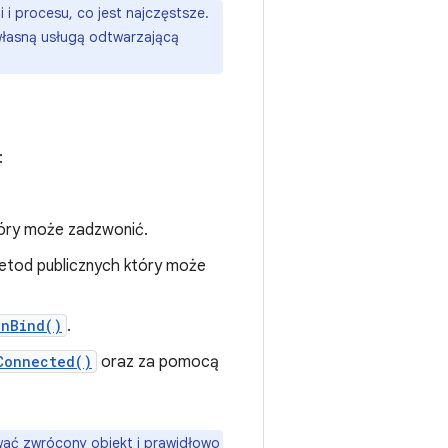
i i procesu, co jest najczęstsze.
własną usługą odtwarzającą
:
tóry może zadzwonić.
metod publicznych który może
onBind()
.
Connected()
oraz za pomocą
ować zwrócony obiekt i prawidłowo