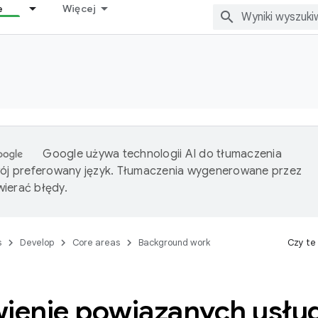
e
Więcej
Google używa technologii AI do tłumaczenia
wój preferowany język. Tłumaczenia wygenerowane przez
ierać błędy.
s
Develop
Core areas
Background work
Czy te
enie powiązanych usłu