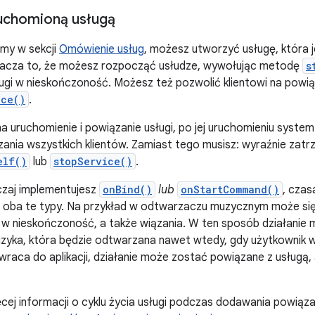
uchomioną usługą
śmy w sekcji
Omówienie usług
, możesz utworzyć usługę, która j
acza to, że możesz rozpocząć usłudze, wywołując metodę
s
ugi w nieskończoność. Możesz też pozwolić klientowi na powi
ice()
.
 na uruchomienie i powiązanie usługi, po jej uruchomieniu syste
zania wszystkich klientów. Zamiast tego musisz: wyraźnie zatr
elf()
lub
stopService()
.
zaj implementujesz
onBind()
lub
onStartCommand()
, czas
oba te typy. Na przykład w odtwarzaczu muzycznym może się 
i, w nieskończoność, a także wiązania. W ten sposób działanie
yka, która będzie odtwarzana nawet wtedy, gdy użytkownik wyjd
wraca do aplikacji, działanie może zostać powiązane z usługą,
cej informacji o cyklu życia usługi podczas dodawania powiąza