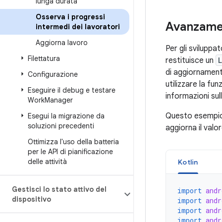
lunga durata
Osserva i progressi
Avanzame
intermedi dei lavoratori
Aggiorna lavoro
Per gli sviluppa
Filettatura
restituisce un
di aggiornamento
Configurazione
utilizzare la fu
Eseguire il debug e testare
informazioni su
Work
Manager
Questo esempi
Esegui la migrazione da
soluzioni precedenti
aggiorna il val
Ottimizza l'uso della batteria
per le API di pianificazione
delle attività
Kotlin
Gestisci lo stato attivo del
import
andr
dispositivo
import
andr
import
andr
import
andr