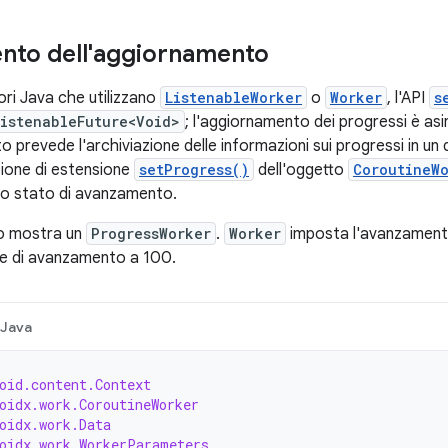
nto dell'aggiornamento
tori Java che utilizzano
ListenableWorker
o
Worker
, l'API
s
ListenableFuture<Void>
; l'aggiornamento dei progressi è as
 prevede l'archiviazione delle informazioni sui progressi in un 
nzione di estensione
setProgress()
dell'oggetto
CoroutineW
llo stato di avanzamento.
o mostra un
ProgressWorker
.
Worker
imposta l'avanzamento 
ore di avanzamento a 100.
Java
oid.content.Context
oidx.work.CoroutineWorker
oidx.work.Data
oidx.work.WorkerParameters