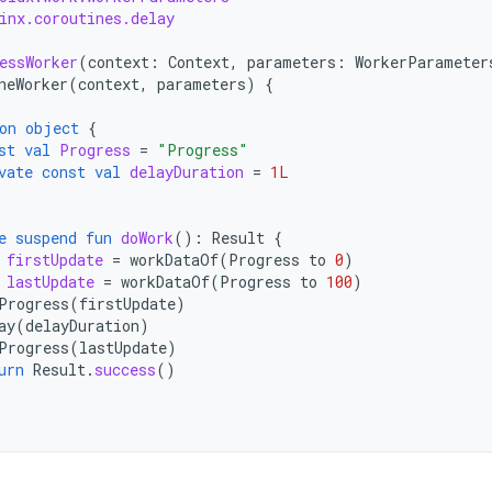
inx.coroutines.delay
essWorker
(
context
:
Context
,
parameters
:
WorkerParameter
neWorker
(
context
,
parameters
)
{
on
object
{
st
val
Progress
=
"Progress"
vate
const
val
delayDuration
=
1L
e
suspend
fun
doWork
():
Result
{
firstUpdate
=
workDataOf
(
Progress
to
0
)
lastUpdate
=
workDataOf
(
Progress
to
100
)
Progress
(
firstUpdate
)
ay
(
delayDuration
)
Progress
(
lastUpdate
)
urn
Result
.
success
()