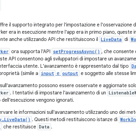
re il supporto integrato per l'impostazione e l'osservazione 
orker era in esecuzione mentre l'app era in primo piano, queste
nte anche utilizzando API che restituiscono il
LiveData
di
W
rker
ora supporta l'API
setProgressAsync()
, che consente 
ste API consentono agli sviluppatori di impostare un avanzam
interfaccia utente. L'avanzamento è rappresentato dal tipo
D
 proprietà (simile a
input
e
output
e soggetto alle stesse limi
 sull'avanzamento possono essere osservate e aggiornate solo
rker
. I tentativi di impostare l'avanzamento di un
Listenable
dell'esecuzione vengono ignorati.
rvare le informazioni sull'avanzamento utilizzando uno dei me
y…LiveData()
. Questi metodi restituiscono istanze di
WorkI
)
che restituisce
Data
.