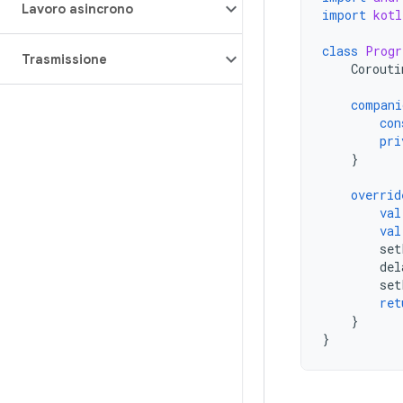
Lavoro asincrono
import
kotl
class
Progr
Trasmissione
Corouti
compani
con
pri
}
overrid
val
val
set
del
set
ret
}
}