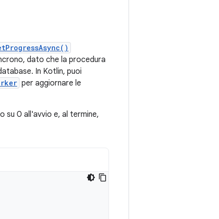
etProgressAsync()
incrono, dato che la procedura
database. In Kotlin, puoi
orker
per aggiornare le
su 0 all'avvio e, al termine,