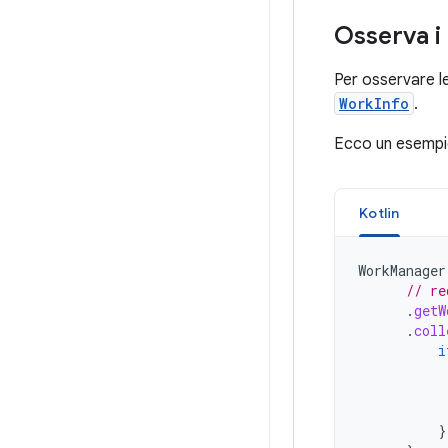
Osserva i
Per osservare le
WorkInfo
.
Ecco un esempio
Kotlin
WorkManager
// re
.
getW
.
coll
i
}