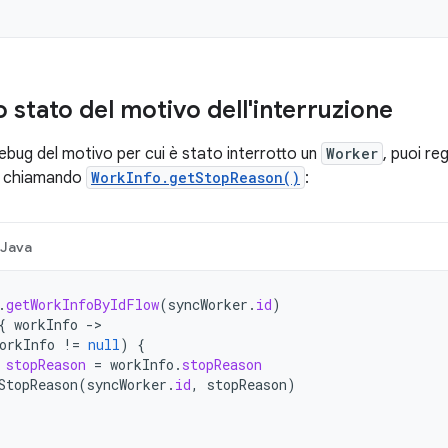
 stato del motivo dell'interruzione
debug del motivo per cui è stato interrotto un
Worker
, puoi re
ne chiamando
WorkInfo.getStopReason()
:
Java
.
getWorkInfoByIdFlow
(
syncWorker
.
id
)
{
workInfo
-
orkInfo
!=
null
)
{
stopReason
=
workInfo
.
stopReason
StopReason
(
syncWorker
.
id
,
stopReason
)