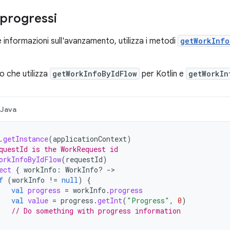
 progressi
 informazioni sull'avanzamento, utilizza i metodi
getWorkInfo
 che utilizza
getWorkInfoByIdFlow
per Kotlin e
getWorkIn
Java
.
getInstance
(
applicationContext
)
questId is the WorkRequest id
orkInfoByIdFlow
(
requestId
)
ect
{
workInfo
:
WorkInfo? 
-
f
(
workInfo
!=
null
)
{
val
progress
=
workInfo
.
progress
val
value
=
progress
.
getInt
(
"Progress"
,
0
)
// Do something with progress information