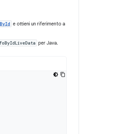
ById
e ottieni un riferimento a
foByIdLiveData
per Java.