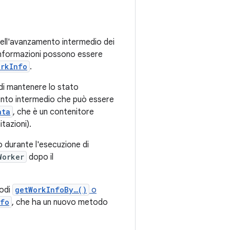
dell'avanzamento intermedio dei
 informazioni possono essere
orkInfo
.
di mantenere lo stato
ento intermedio che può essere
ata
, che è un contenitore
tazioni).
 durante l'esecuzione di
Worker
dopo il
todi
getWorkInfoBy…()
o
nfo
, che ha un nuovo metodo