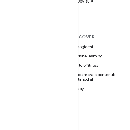
Segui @AndroidDev su X
ULTERIORI
DISCOVER
INFORMAZIONI SU
Videogiochi
ANDROID
Machine learning
Android
Salute e fitness
Android for Enterprise
Fotocamera e contenuti
Sicurezza
multimediali
Source
Privacy
Notizie
5G
Blog
Podcast