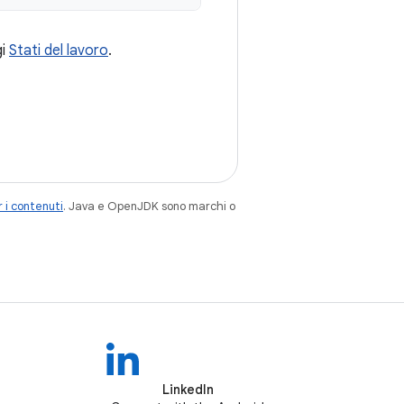
gi
Stati del lavoro
.
 i contenuti
. Java e OpenJDK sono marchi o
LinkedIn