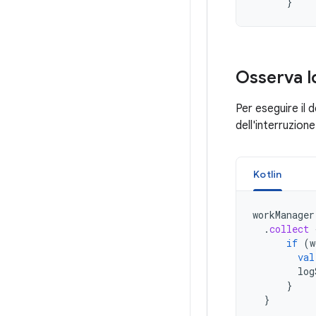
}
Osserva lo
Per eseguire il 
dell'interruzio
Kotlin
workManager
.
collect
if
(
w
val
log
}
}