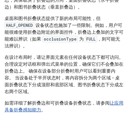
态，具体取决于折叠边的方向：桌面折叠状态（水平折叠
边）和图书折叠状态（垂直折叠边）。
桌面和图书折叠状态提供了新的布局可能性，但
HALF_OPENED
设备状态也施加了一些限制。例如，用户可
能很难使用折叠边附近的界面控件，折叠边上叠加的文字可
能难以辨识（如果
occlusionType
为
FULL
，则可能无
法辨识）。
在设计布局时，请让界面元素在任何设备状态下都可访问。
合理设定对话框和弹出式菜单的位置，确保它们不会叠加在
折叠边上。 确保在设备部分折叠时用户可以看到重要内
容。 当设备处于半开状态时，将内容拆分为两个区域 - 桌
面折叠状态下分成顶部和底部区域、图书折叠状态下分成左
右两个区域。
如需详细了解折叠边和可折叠设备折叠状态，请参阅
让应用
具备折叠感知能力
。