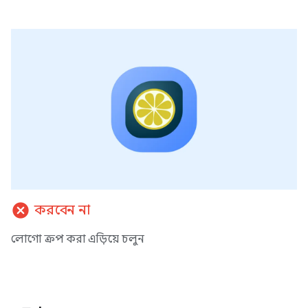
cancel
করবেন না
লোগো ক্রপ করা এড়িয়ে চলুন