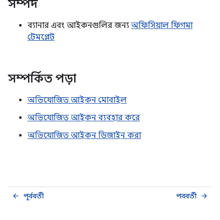
সম্পদ
ব্যানার এবং আইকনগুলির জন্য
অফিসিয়াল ফিগমা
টেমপ্লেট
সম্পর্কিত পড়া
অভিযোজিত আইকন মোবাইল
অভিযোজিত আইকন ব্যবহার করে
অভিযোজিত আইকন ডিজাইন করা
পূর্ববর্তী
পরবর্তী
arrow_back
arrow_forward