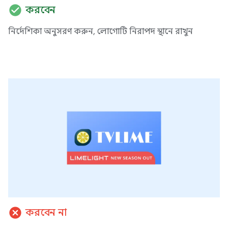
check_circle
করবেন
নির্দেশিকা অনুসরণ করুন, লোগোটি নিরাপদ স্থানে রাখুন
cancel
করবেন না