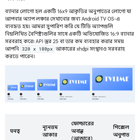
ব্যানার লোগো হল একটি 16x9 আকৃতির অনুপাতের লোগো যা
আপনার অ্যাপ লঞ্চার দেখানোর জন্য Android TV OS-এ
ব্যবহৃত হয়। আমরা সুপারিশ করি যে টিভি অ্যাপগুলি
নিম্নলিখিত বৈশিষ্ট্যগুলির সাথে একটি অভিযোজিত 16:9 ব্যানার
সরবরাহ করে৷ API স্তর 25 বা তার কম ব্যবহার করার সময়
আপনি
320 x 180px
আকারের xhdpi সংস্থানও সরবরাহ
করতে পারেন।
ফোল্ডারের
ন্যূনতম
পিক্সেল
ঘনত্ব
অবস্থান
আকার
অনুপাত
(আন্ডারে)