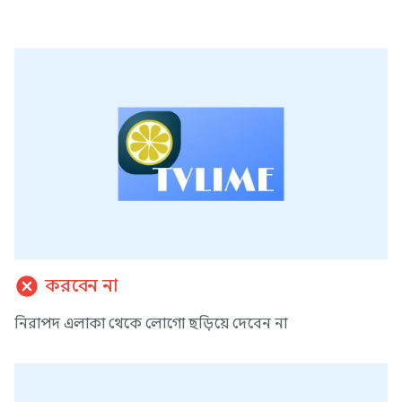
cancel
করবেন না
নিরাপদ এলাকা থেকে লোগো ছড়িয়ে দেবেন না