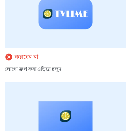
cancel
করবেন না
লোগো ক্রপ করা এড়িয়ে চলুন