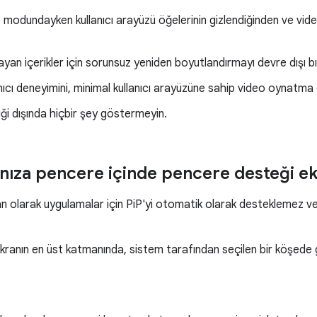
iP modundayken kullanıcı arayüzü öğelerinin gizlendiğinden ve v
yan içerikler için sorunsuz yeniden boyutlandırmayı devre dışı bı
anıcı deneyimini, minimal kullanıcı arayüzüne sahip video oynatma et
iği dışında hiçbir şey göstermeyin.
ıza pencere içinde pencere desteği e
n olarak uygulamalar için PiP'yi otomatik olarak desteklemez ve
kranın en üst katmanında, sistem tarafından seçilen bir köşede 