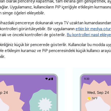
ılan olarak pencereyi kapatmak, tam ekrana geri genişletmek, a
ağlar. Uygulamanız, kullanıcıların PiP içeriğiyle etkileşim kurması
 simge öğeleri ekleyebilir.
l cihazdaki pencereye dokunarak veya TV uzaktan kumandasınd
ntrolleri görüntüleyebilir. Bir uygulamanın
etkin bir medya otu
aki ve önceki kontrolleri de gösterilir.
Bu kontrolleri nasıl ekley
nliğiniz küçük bir pencerede gösterilir. Kullanıcılar bu modda uyg
le etkileşim kuramaz ve PiP penceresindeki küçük kullanıcı arayüzü
lir.