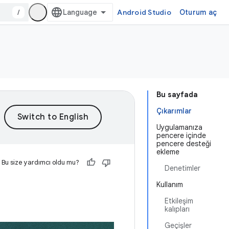
/
Android Studio
Oturum aç
Bu sayfada
Çıkarımlar
Uygulamanıza
pencere içinde
pencere desteği
ekleme
Bu size yardımcı oldu mu?
Denetimler
Kullanım
Etkileşim
kalıpları
Geçişler