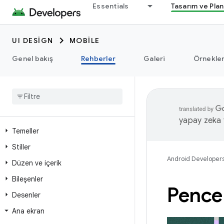
Essentials
Tasarım ve Pla
UI DESIGN
MOBILE
Genel bakış
Rehberler
Galeri
Örnekle
yapay zeka t
Temeller
Stiller
Android Developer
Düzen ve içerik
Bileşenler
Pence
Desenler
Ana ekran