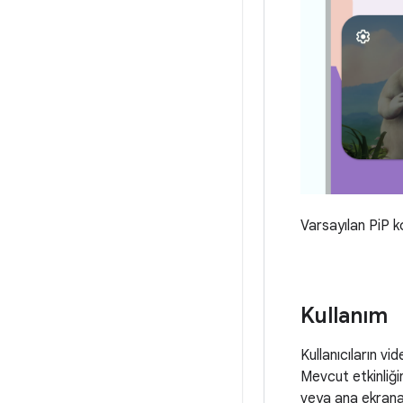
Varsayılan PiP ko
Kullanım
Kullanıcıların v
Mevcut etkinliğ
veya ana ekrana g