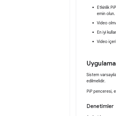
Etkinlik P
emin olun.
Video olma
En iyi kull
Video içer
Uygulaman
Sistem varsayıla
edilmelidir.
PiP penceresi, e
Denetimler