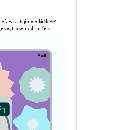
faya gittiğinde etkinlik PiP
kleştirirken yol tariflerini