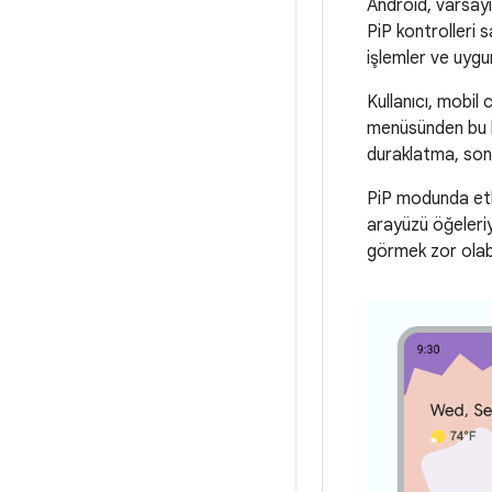
Android, varsay
PiP kontrolleri s
işlemler ve uygun
Kullanıcı, mobi
menüsünden bu ko
duraklatma, sonr
PiP modunda etki
arayüzü öğeleriy
görmek zor olabi