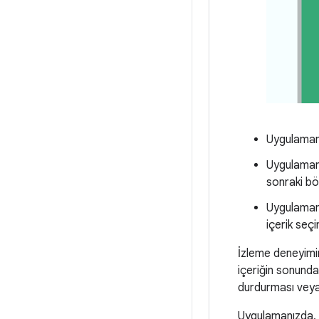
Uygulamanı
Uygulamanız
sonraki böl
Uygulamanız
içerik seç
İzleme deneyimin
içeriğin sonunda
durdurması veya
Uygulamanızda, b