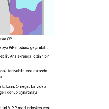
ılan PiP
deoyu PiP moduna geçirebilir.
bilir. Ana ekranda, dizinin bir
lanak tanıyabilir. Ana ekranda
eder.
kullanın. Örneğin, bir video
n geri dönüp oynatmayı
tkinliği PiP modundayken yeni