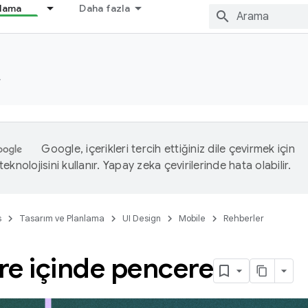
nlama
Daha fazla
r
Google, içerikleri tercih ettiğiniz dile çevirmek için
eknolojisini kullanır. Yapay zeka çevirilerinde hata olabilir.
s
Tasarım ve Planlama
UI Design
Mobile
Rehberler
re içinde pencere