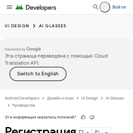
Войти
UI DESIGN
AI GLASSES
Эта страница переведена с помощью
Cloud
Translation API
.
Android Developers
Дизайн и план
UI Design
AI Glasses
Руководства
Эта информация оказалась полезной?
Регистрация