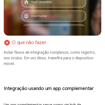
cancel
O que não fazer
Incluir fluxos de integração complexos, como registro,
nos óculos. Em vez disso, transfira para o dispositivo
móvel.
Integração usando um app complementar
Um app complementar serve como um hub de