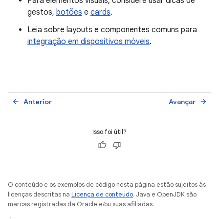
Para elementos visuais, considere usar dicas de
gestos,
botões
e
cards
.
Leia sobre layouts e componentes comuns para
integração em dispositivos móveis
.
Anterior
Avançar
arrow_back
arrow_forward
Isso foi útil?
O conteúdo e os exemplos de código nesta página estão sujeitos às
licenças descritas na
Licença de conteúdo
. Java e OpenJDK são
marcas registradas da Oracle e/ou suas afiliadas.