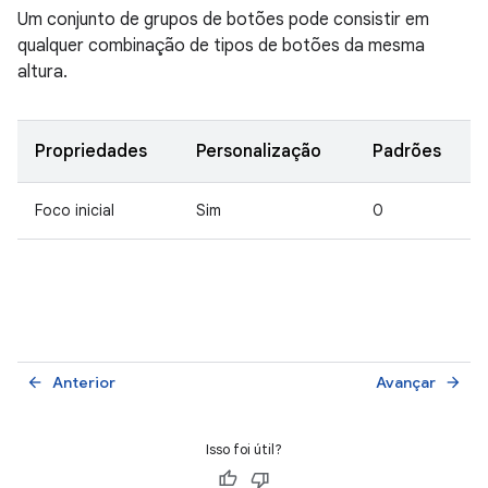
Um conjunto de grupos de botões pode consistir em
qualquer combinação de tipos de botões da mesma
altura.
Propriedades
Personalização
Padrões
Foco inicial
Sim
0
Anterior
Avançar
arrow_back
arrow_forward
Isso foi útil?