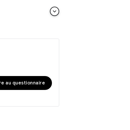
keyboard_arrow_down
e au questionnaire