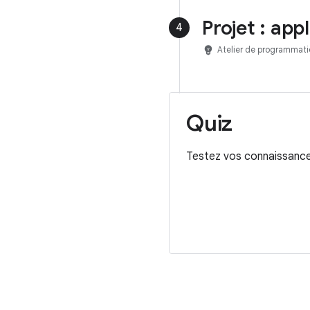
Projet : app
4
emoji_objects
Atelier de programmati
Quiz
Testez vos connaissance