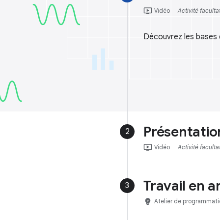
ondemand_video
Vidéo
Activité faculta
Découvrez les bases 
Présentatio
2
ondemand_video
Vidéo
Activité faculta
Travail en 
3
emoji_objects
Atelier de programmati