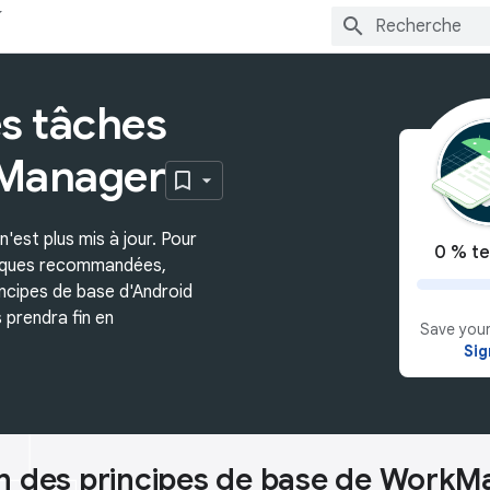
es tâches
Manager
'est plus mis à jour. Pour
0 % te
atiques recommandées,
incipes de base d'Android
prendra fin en
Save your
Sig
n des principes de base de Work