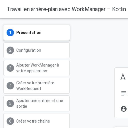
Travail en arrière-plan avec WorkManager – Kotlin
Présentation
Configuration
Ajouter WorkManager à
votre application
À 
Créer votre première
WorkRequest
subject
Ajouter une entrée et une
sortie
account_circle
Créer votre chaîne