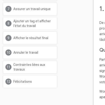
1
Assurer un travail unique
Ajouter un tag et afficher
De 
l'état du travail
pro
arr
Afficher le résultat final
tâc
Qu
Annuler le travail
Par
Contraintes liées aux
arr
travaux
sig
Wor
Félicitations
vot
Wor
ape