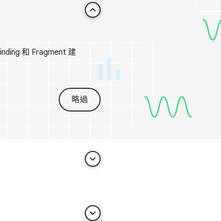
keyboard_arrow_up
ng 和 Fragment 建
略過
keyboard_arrow_down
keyboard_arrow_down