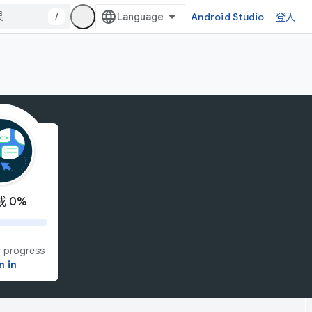
/
Android Studio
登入
 0%
 progress
n in