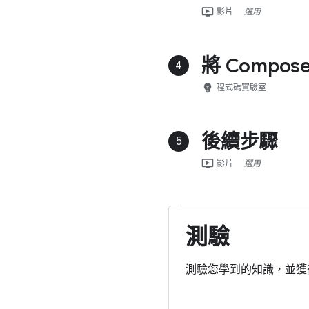
ondemand_video
影片
選用
將 Compo
4
emoji_objects
程式碼實驗室
後續步驟
5
ondemand_video
影片
選用
測驗
測驗您學到的知識，並獲得「A