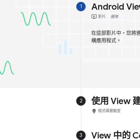
Android V
1
ondemand_video
影片
選用
在這部影片中，您將進一步瞭解
構應用程式。
使用 View 
2
emoji_objects
程式碼實驗室
View 中的 C
3