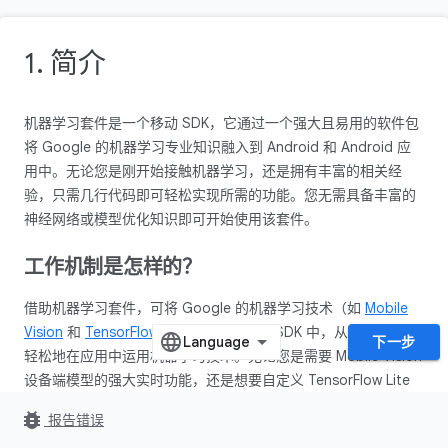
1. 简介
机器学习套件是一个移动 SDK，它通过一个强大且易用的软件包
将 Google 的机器学习专业知识融入到 Android 和 Android 应
用中。无论您是刚开始接触机器学习，还是拥有丰富的相关经
验，只需几行代码即可轻松实现所需的功能。您无需具备丰富的
神经网络或模型优化知识即可开始使用该套件。
工作机制是怎样的？
借助机器学习套件，可将 Google 的机器学习技术（如
Mobile
Vision
和
TensorFlow Lite
）整合到一个 SDK 中，从而使您能够
下一步
轻松地在应用中运用机器学习技术。无论您是需要 Mobile Vision
设备端模型的强大实时功能，还是想要自定义 TensorFlow Lite
模型的灵活性，机器学习套件都只需几行代码即可实现。
bug_report
报告错误
此 Codelab 会引导您逐步完成一些简单步骤，以向现有 Android