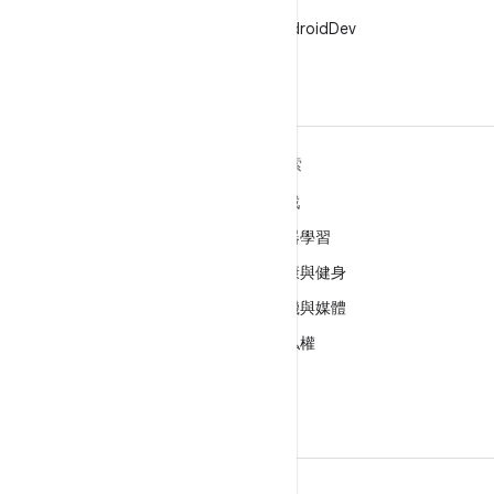
X
在 X 中追蹤 @AndroidDev
深入瞭解 ANDROID
探索
Android
遊戲
企業專用 Android
機器學習
安全性
健康與健身
原始碼
相機與媒體
新聞
隱私權
網誌
5G
Podcast