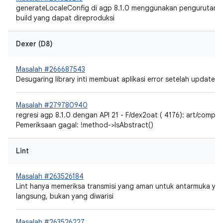
generateLocaleConfig di agp 8.1.0 menggunakan pengurutan n
build yang dapat direproduksi
Dexer (D8)
Masalah #266687543
Desugaring library inti membuat aplikasi error setelah update t
Masalah #279780940
regresi agp 8.1.0 dengan API 21 - F/dex2oat ( 4176): art/compiler
Pemeriksaan gagal: !method->IsAbstract()
Lint
Masalah #263526184
Lint hanya memeriksa transmisi yang aman untuk antarmuka ya
langsung, bukan yang diwarisi
Masalah #263526227