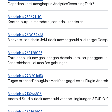
Dapatkah kami menghapus AnalyticsRecordingTask?
Masalah #258621110
Konten output-metadata.json tidak konsisten
Masalah #260059413
Menyetel toolchain JVM tidak memengaruhi nilai targetCompati
Masalah #268128036
Entri deepLink navigasi dengan domain karakter pengganti tidak
`android:host` di manifes gabungan
Masalah #270201653
Tugas processDebugMainManifest gagal sejak Plugin Android G
Masalah #213266836
Android Studio tidak mematuhi variabel lingkungan STUDIO_G