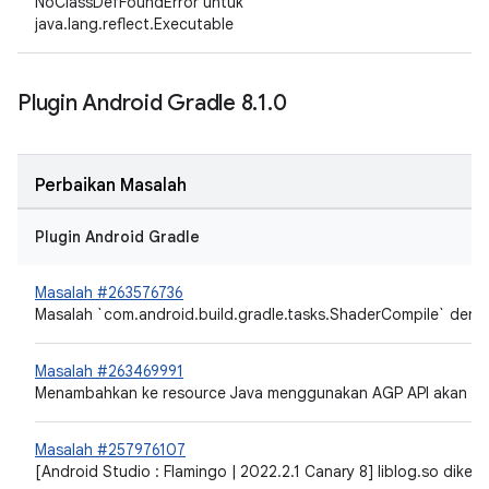
NoClassDefFoundError untuk
java.lang.reflect.Executable
Plugin Android Gradle 8
.
1
.
0
Perbaikan Masalah
Plugin Android Gradle
Masalah #263576736
Masalah `com.android.build.gradle.tasks.ShaderCompile` deng
Masalah #263469991
Menambahkan ke resource Java menggunakan AGP API akan mer
Masalah #257976107
[Android Studio : Flamingo | 2022.2.1 Canary 8] liblog.so dikem