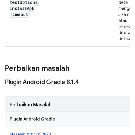
test
Options
.
detik un
install
Apk
mengins
Timeout
Jika nila
atau nega
tersebu
ditetapk
default 
Perbaikan masalah
Plugin Android Gradle 8
.
1
.
4
Perbaikan Masalah
Plugin Android Gradle
Masalah #310252873