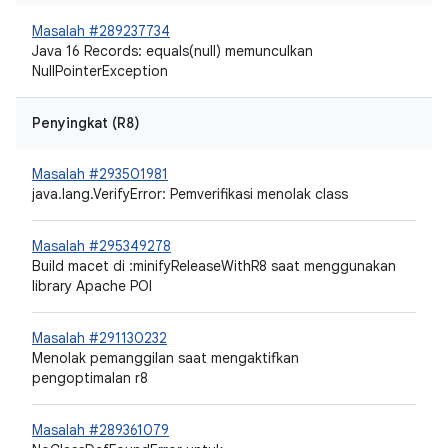
Masalah #289237734
Java 16 Records: equals(null) memunculkan
NullPointerException
Penyingkat (R8)
Masalah #293501981
java.lang.VerifyError: Pemverifikasi menolak class
Masalah #295349278
Build macet di :minifyReleaseWithR8 saat menggunakan
library Apache POI
Masalah #291130232
Menolak pemanggilan saat mengaktifkan
pengoptimalan r8
Masalah #289361079