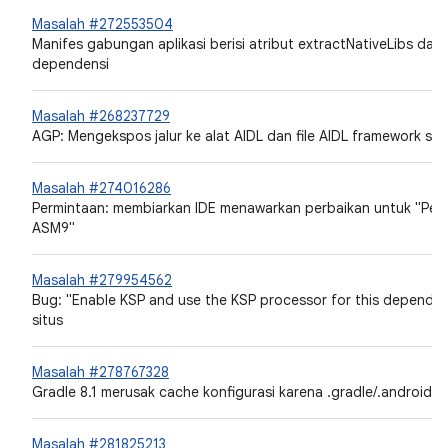
Masalah #272553504
Manifes gabungan aplikasi berisi atribut extractNativeLibs d
dependensi
Masalah #268237729
AGP: Mengekspos jalur ke alat AIDL dan file AIDL framework seb
Masalah #274016286
Permintaan: membiarkan IDE menawarkan perbaikan untuk "Perm
ASM9"
Masalah #279954562
Bug: "Enable KSP and use the KSP processor for this depend
situs
Masalah #278767328
Gradle 8.1 merusak cache konfigurasi karena .gradle/.android/an
Masalah #281825213