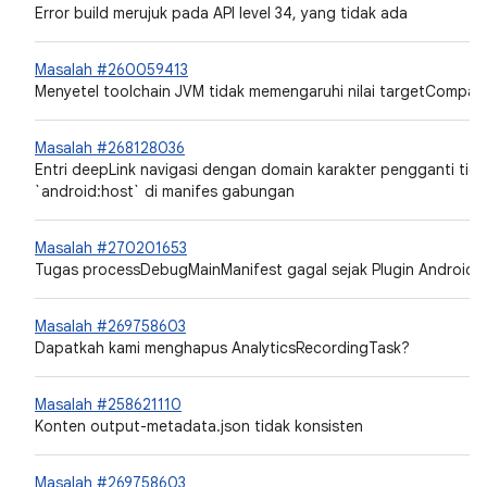
Error build merujuk pada API level 34, yang tidak ada
Masalah #260059413
Menyetel toolchain JVM tidak memengaruhi nilai targetCompati
Masalah #268128036
Entri deepLink navigasi dengan domain karakter pengganti tidak
`android:host` di manifes gabungan
Masalah #270201653
Tugas processDebugMainManifest gagal sejak Plugin Android G
Masalah #269758603
Dapatkah kami menghapus AnalyticsRecordingTask?
Masalah #258621110
Konten output-metadata.json tidak konsisten
Masalah #269758603