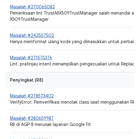
Masalah #270065082
Pemeriksaan lint TrustAllX509TrustManager salah menandai a
X509TrustManager
Masalah #242557502
Hanya memformat ulang kode yang dimasukkan untuk perbaika
Masalah #271575376
Lint: pratinjau intent menampilkan pengecualian untuk Replace
Penyingkat (R8)
Masalah #278573402
VerifyError: Pemverifikasi menolak class saat menggunakan R8 d
Masalah #280659987
R8 di AGP 8 merusak layanan Google Fit