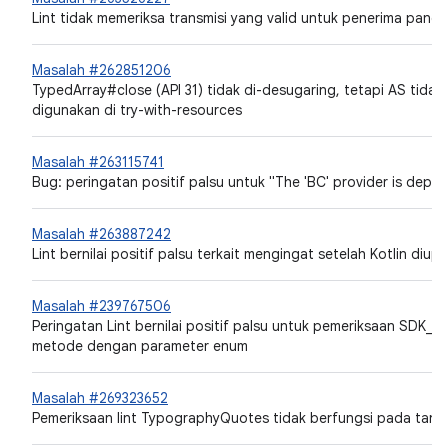
Lint tidak memeriksa transmisi yang valid untuk penerima pangg
Masalah #262851206
TypedArray#close (API 31) tidak di-desugaring, tetapi AS tida
digunakan di try-with-resources
Masalah #263115741
Bug: peringatan positif palsu untuk "The 'BC' provider is depre
Masalah #263887242
Lint bernilai positif palsu terkait mengingat setelah Kotlin diup
Masalah #239767506
Peringatan Lint bernilai positif palsu untuk pemeriksaan SDK_I
metode dengan parameter enum
Masalah #269323652
Pemeriksaan lint TypographyQuotes tidak berfungsi pada tand