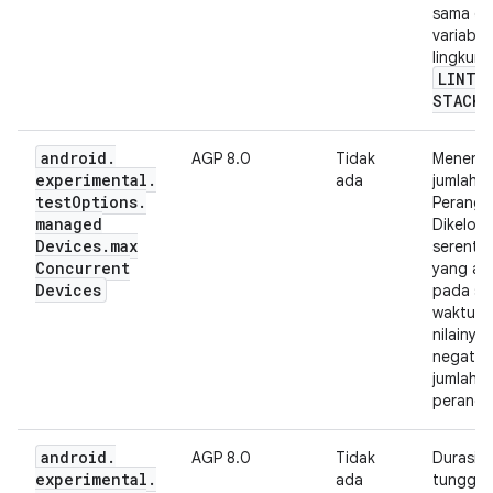
sama d
variabel
lingkun
LINT
_
STACKT
android
.
AGP 8.0
Tidak
Menent
experimental
.
ada
jumlah 
test
Options
.
Perangk
managed
Dikelola
Devices
.
max
serenta
Concurrent
yang aka
Devices
pada sat
waktu. J
nilainya
negatif,
jumlah 
perangk
android
.
AGP 8.0
Tidak
Durasi 
experimental
.
ada
tunggu 