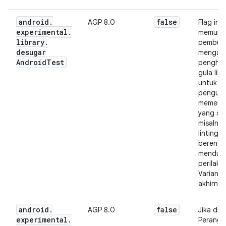
android
.
false
AGP 8.0
Flag ini
experimental
.
memung
library
.
pembuat 
desugar
mengakt
Android
Test
pengha
gula libr
untuk A
penguji
memenga
yang dih
misalnya
linting. 
berenca
menduk
perilaku 
Variant 
akhirnya
android
.
false
AGP 8.0
Jika diak
experimental
.
Perangk