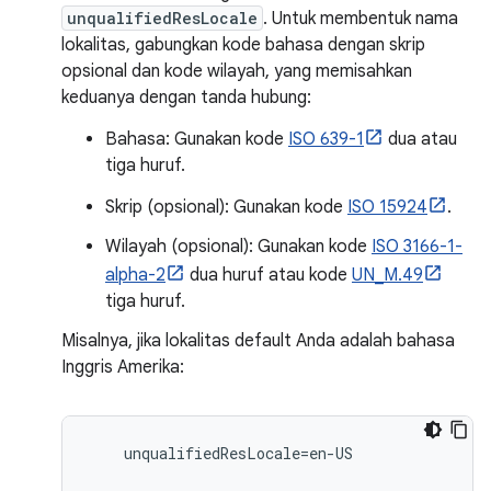
unqualifiedResLocale
. Untuk membentuk nama
lokalitas, gabungkan kode bahasa dengan skrip
opsional dan kode wilayah, yang memisahkan
keduanya dengan tanda hubung:
Bahasa: Gunakan kode
ISO 639-1
dua atau
tiga huruf.
Skrip (opsional): Gunakan kode
ISO 15924
.
Wilayah (opsional): Gunakan kode
ISO 3166-1-
alpha-2
dua huruf atau kode
UN_M.49
tiga huruf.
Misalnya, jika lokalitas default Anda adalah bahasa
Inggris Amerika:
unqualifiedResLocale
=
en
-
US