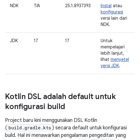
NDK
T/A
25.1.8937393
Instal
atau
konfigurasi
versi lain dari
NDK.
JDK
17
17
Untuk
mempelajari
lebih lanjut,
lihat
menyetel
versi JDK
.
Kotlin DSL adalah default untuk
konfigurasi build
Project baru kini menggunakan DSL Kotlin
(
build.gradle.kts
) secara default untuk konfigurasi
build. Hal ini menawarkan pengalaman pengeditan yang