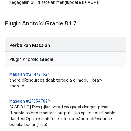
Kegagalan build setelah mengupdate ke AGP 8.1
Plugin Android Gradle 8
.
1
.
2
Perbaikan Masalah
Plugin Android Gradle
Masalah #294771624
androidResources tidak tersedia di modul library
android
Masalah #293547829
[AGP 8.1.0] Pengujian ./gradlew gagal dengan pesan
"Unable to find manifest output" jika splits.abi.isEnable
dan testOptions.unitTests.isIncludeAndroidResources
bernilai benar (true)