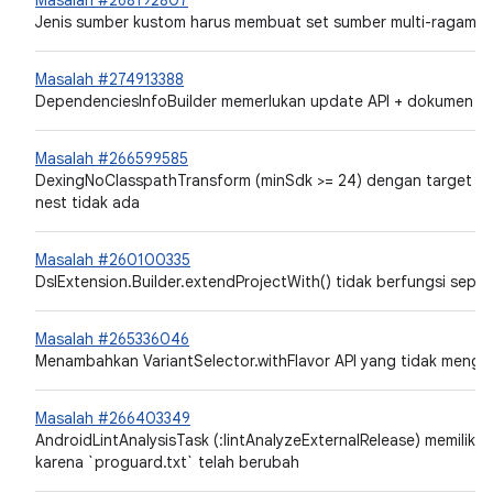
Masalah #268192807
Jenis sumber kustom harus membuat set sumber multi-ragam
Masalah #274913388
DependenciesInfoBuilder memerlukan update API + dokumen
Masalah #266599585
DexingNoClasspathTransform (minSdk >= 24) dengan target Ja
nest tidak ada
Masalah #260100335
DslExtension.Builder.extendProjectWith() tidak berfungsi seper
Masalah #265336046
Menambahkan VariantSelector.withFlavor API yang tidak menggu
Masalah #266403349
AndroidLintAnalysisTask (
:lintAnalyzeExternalRelease) memiliki
karena `proguard.txt` telah berubah