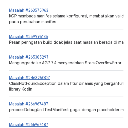
Masalah #263575963
KGP membaca manifes selama konfigurasi, membatalkan validas
pada perubahan manifes
Masalah #259995135
Pesan peringatan build tidak jelas saat masalah berada di man
Masalah #265385297
Mengupgrade ke AGP 7.4 menyebabkan StackOverflowError
Masalah #246326007
ClassNotFoundException dalam fitur dinamis yang bergantung
library Kotlin
Masalah #266967487
processDebugUnitTestManifest gagal dengan placeholder mani
Masalah #266967487