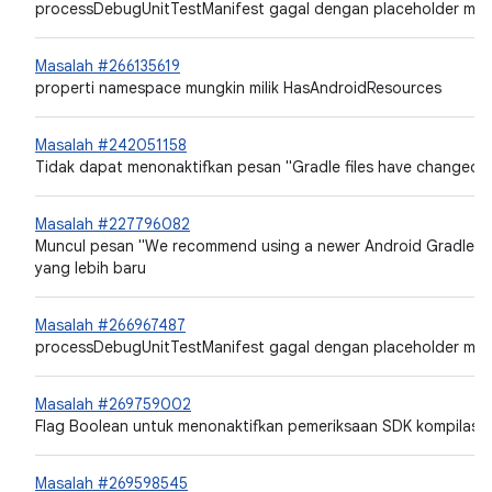
processDebugUnitTestManifest gagal dengan placeholder mani
Masalah #266135619
properti namespace mungkin milik HasAndroidResources
Masalah #242051158
Tidak dapat menonaktifkan pesan "Gradle files have changed b
Masalah #227796082
Muncul pesan "We recommend using a newer Android Gradle plug
yang lebih baru
Masalah #266967487
processDebugUnitTestManifest gagal dengan placeholder mani
Masalah #269759002
Flag Boolean untuk menonaktifkan pemeriksaan SDK kompilasi
Masalah #269598545