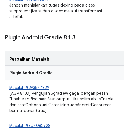
Jangan menjalankan tugas dexing pada class
subproject jika sudah di-dex melalui transformasi
artefak
Plugin Android Gradle 8
.
1
.
3
Perbaikan Masalah
Plugin Android Gradle
Masalah #293547829
[AGP 8.1.0] Pengujian ./gradlew gagal dengan pesan
"Unable to find manifest output" jika splits.abi.isEnable
dan testOptions.unitTests.isIncludeAndroidResources
bernilai benar (true)
Masalah #304082728