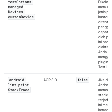
test
Options
.
Dikelola
managed
memung
Devices
.
jenis pe
custom
Device
kustom 
ditentu
penggu
dapat d
oleh plu
ini harus
diaktifka
Anda in
menggu
plugin F
Test Lab
android
.
false
AGP 8.0
Jika diak
lint
.
print
Android
Stack
Trace
mencet
stacktra
terjadi e
ini memil
kemamp