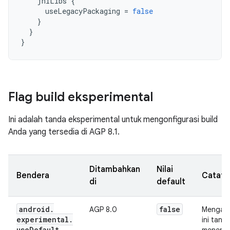
jniLibs
{
useLegacyPackaging
=
false
}
}
}
Flag build eksperimental
Ini adalah tanda eksperimental untuk mengonfigurasi build
Anda yang tersedia di AGP 8.1.
Ditambahkan
Nilai
Bendera
Catata
di
default
android
.
false
AGP 8.0
Mengakt
experimental
.
ini tanp
use
Default