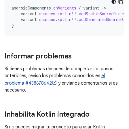
androidComponents
.
onVariants
{
variant
->
variant
.
sources
.
kotlin
!!
.
addStaticSourceDirect
variant
.
sources
.
kotlin
!!
.
addGeneratedSourceDir
}
Informar problemas
Si tienes problemas después de completar los pasos
anteriores, revisa los problemas conocidos en
el
problema #438678642
y envíanos comentarios si es
necesario.
Inhabilita Kotlin integrado
Si no puedes migrar tu proyecto para usar Kotlin