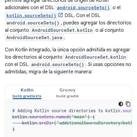
permite agregar directorios de origen de Kotlin
adicionales con el DSL
android.sourceSets{}
o el
kotlin.sourceSets{}
DSL. Con el DSL
android.sourceSets{}
, puedes agregar los directorios
al conjunto
AndroidSourceSet.kotlin
o al conjunto
AndroidSourceSet.java
.
Con Kotlin integrado, la única opción admitida es agregar
los directorios al conjunto
AndroidSourceSet.kotlin
con el DSL
android.sourceSets{}
. Si usas opciones no
admitidas, migra de la siguiente manera:
Kotlin
Groovy
#
Adding
Kotlin
source
directories
to
kotlin
.
sourc
kotlin
.
sourceSets
.
named
(
"main"
)
{
kotlin
.
srcDir
(
"additionalSourceDirectory/kotli
}