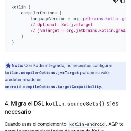
kotlin
{
compilerOptions
{
languageVersion
=
org
.
jetbrains
.
kotlin
.
gra
// Optional: Set jvmTarget
// jvmTarget = org.jetbrains.kotlin.gradle
}
}
Nota:
Con Kotlin integrado, no necesitas configurar
porque su valor
kotlin.compilerOptions.jvmTarget
predeterminado es
.
android.compileOptions.targetCompatibility
4
.
Migra el DSL
kotlin
.
source
Sets{}
si es
necesario
Cuando usas el complemento
kotlin-android
, AGP te