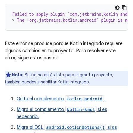
Failed to apply plugin 'com.jetbrains.kotlin.andro
>
 The 'org.jetbrains.kotlin.android' plugin is no 
Este error se produce porque Kotlin integrado requiere
algunos cambios en tu proyecto. Para resolver este
error, sigue estos pasos:
Nota:
Si aún no estás listo para migrar tu proyecto,
también puedes
inhabilitar Kotlin integrado
.
Quita el complemento
kotlin-android
.
Migra el complemento
kotlin-kapt
si es
necesario.
Migra el DSL
android.kotlinOptions{}
si es