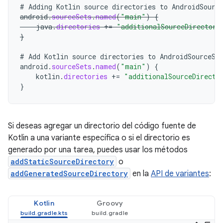
#
Adding
Kotlin
source
directories
to
AndroidSourc
android
.
sourceSets
.
named
(
"main"
)
{
java
.
directories
+=
"additionalSourceDirectory
}
#
Add
Kotlin
source
directories
to
AndroidSourceSe
android
.
sourceSets
.
named
(
"main"
)
{
kotlin
.
directories
+=
"additionalSourceDirecto
}
Si deseas agregar un directorio del código fuente de
Kotlin a una variante específica o si el directorio es
generado por una tarea, puedes usar los métodos
addStaticSourceDirectory
o
addGeneratedSourceDirectory
en la
API de variantes
:
Kotlin
Groovy