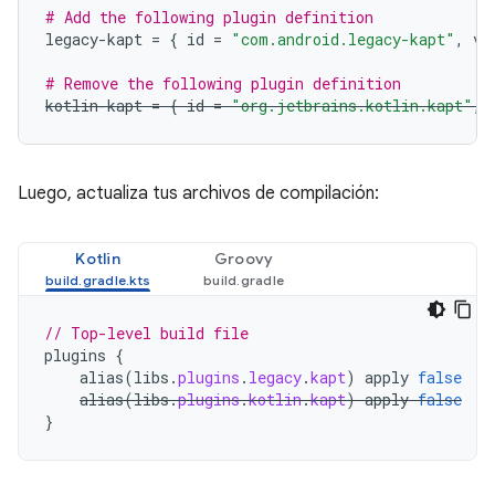
# Add the following plugin definition
legacy-kapt
=
{
id
=
"com.android.legacy-kapt"
,
ve
# Remove the following plugin definition
kotlin-kapt
=
{
id
=
"org.jetbrains.kotlin.kapt"
,
Luego, actualiza tus archivos de compilación:
Kotlin
Groovy
// Top-level build file
plugins
{
alias
(
libs
.
plugins
.
legacy
.
kapt
)
apply
false
alias
(
libs
.
plugins
.
kotlin
.
kapt
)
apply
false
}