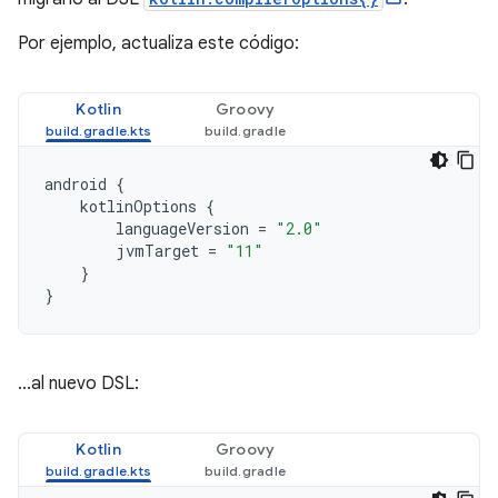
Por ejemplo, actualiza este código:
Kotlin
Groovy
android
{
kotlinOptions
{
languageVersion
=
"2.0"
jvmTarget
=
"11"
}
}
...al nuevo DSL:
Kotlin
Groovy