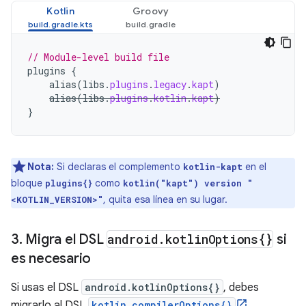
Kotlin
Groovy
// Module-level build file
plugins
{
alias
(
libs
.
plugins
.
legacy
.
kapt
)
alias
(
libs
.
plugins
.
kotlin
.
kapt
)
}
Nota:
Si declaras el complemento
en el
kotlin-kapt
bloque
como
plugins{}
kotlin("kapt") version "
, quita esa línea en su lugar.
<KOTLIN_VERSION>"
3
.
Migra el DSL
android
.
kotlin
Options{}
si
es necesario
Si usas el DSL
android.kotlinOptions{}
, debes
migrarlo al DSL
kotlin.compilerOptions{}
.