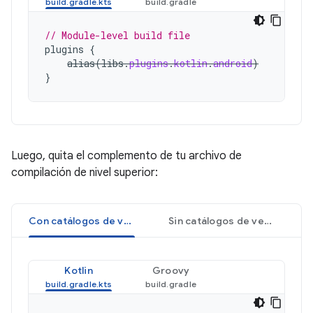
// Module-level build file
plugins
{
alias
(
libs
.
plugins
.
kotlin
.
android
)
}
Luego, quita el complemento de tu archivo de
compilación de nivel superior:
Con catálogos de versiones
Sin catálogos de versiones
Kotlin
Groovy