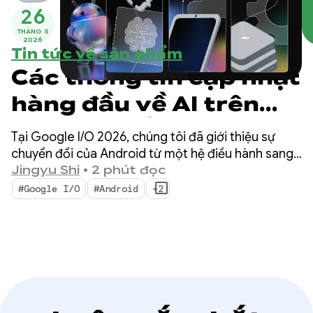
26
THÁNG 5
2026
Tin tức về sản phẩm
Các thông tin cập nhật
hàng đầu về AI trên
Android để xây dựng
Tại Google I/O 2026, chúng tôi đã giới thiệu sự
trải nghiệm thông
chuyển đổi của Android từ một hệ điều hành sang
một hệ thống thông minh. Chúng tôi cũng minh
Jingyu Shi
•
2 phút đọc
minh tại Google I/O
hoạ cách bạn có thể tạo trải nghiệm thông minh
#Google I/O
#Android
+2
một cách tự nhiên bằng hệ thống và mang sức
2026
mạnh của AI của Google vào các ứng dụng của
bạn.