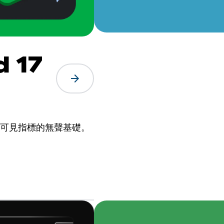
 17
arrow_forward
些可見指標的無聲基礎。