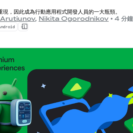
能洞察資料
重現，因此成為行動應用程式開發人員的一大瓶頸。
 Arutiunov
,
Nikita Ogorodnikov
•
4 分
Android
+1