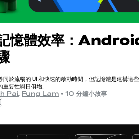
憶體效率：Android
驟
同於流暢的 UI 和快速的啟動時間，但記憶體是建構這
的重要性與日俱增。
h Pai
,
Fung Lam
•
10 分鐘小故事