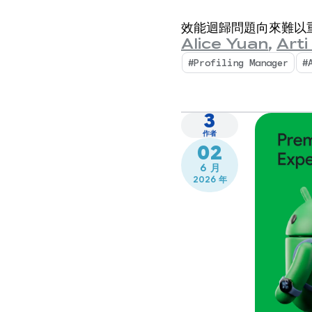
深入的效
效能迴歸問題向來難以
Alice Yuan
,
Arti
#Profiling Manager
#
3
作者
02
6 月
2026 年