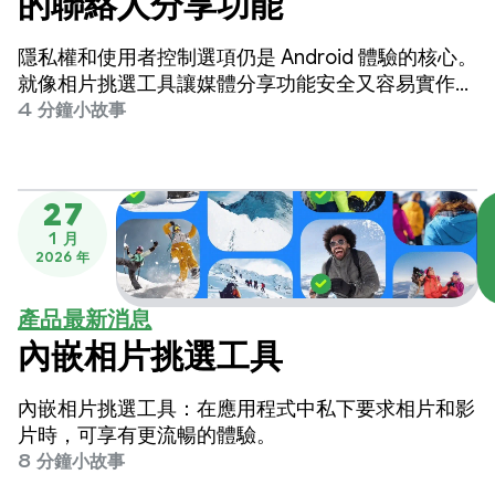
的聯絡人分享功能
隱私權和使用者控制選項仍是 Android 體驗的核心。
就像相片挑選工具讓媒體分享功能安全又容易實作一
樣，我們現在也為聯絡人選取功能帶來同等程度的隱
4 分鐘小故事
私權、簡便性和優質使用者體驗。
27
1 月
2026 年
產品最新消息
內嵌相片挑選工具
內嵌相片挑選工具：在應用程式中私下要求相片和影
片時，可享有更流暢的體驗。
8 分鐘小故事