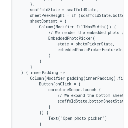
        
       
       
        
       
       
       
       
       
        
        
        
    ) { 
       
       
       
       
       
        
        
       
        