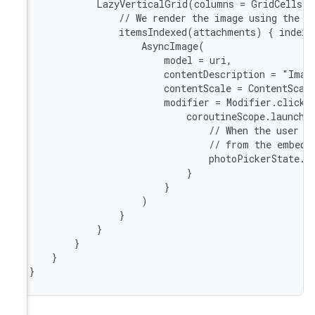
       
       
       
       
       
       
       
       
       
       
       
       
        
        
        
        
        
        
    }

}