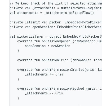
// We k
private
val att
private
private
val pic
    ove
       
    }

    ove
    ove
       
    }

    ove
       
    }
