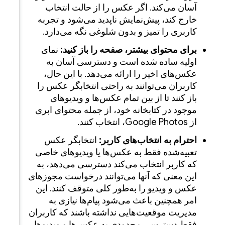
ب
ربه
د.
ای
ه
ل،
 را
ابری
س
خاصی
 به
وزهای
 این
ربران
وها