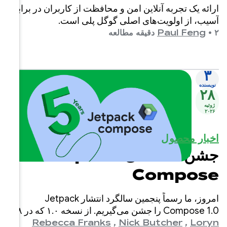
ن در برابر
J
ر Jetpack
Compose 1.0 را جشن می‌گیریم. از نسخه ۱.۰ که در ۲۸
۲ اعلام شد، تا آخرین نسخه ۱.۱۱، شاهد تکامل
Reb