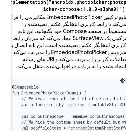
implemen
EmbeddedPho مکانیزمی را فراهم
 را
ید. این تابع
که میزبان رابط
 اتصال به
Em را مدیریت می‌کند،
 URI های رسانه
ی‌کند.
@Composa
fun Emb
    // 
    var
    val
    // 
    val