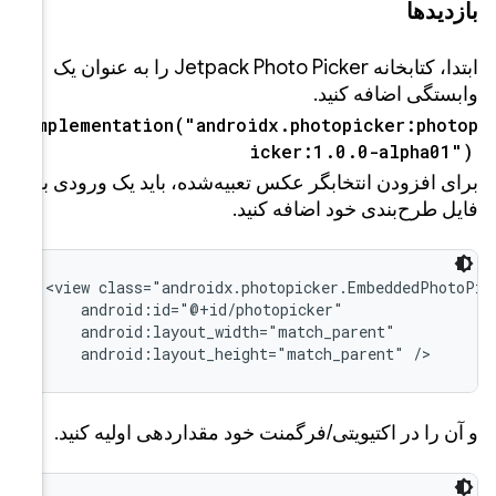
Jetpack Ph را به عنوان یک
implemen
 ورودی به
<view c
    and
    and
    and
ه کنید.