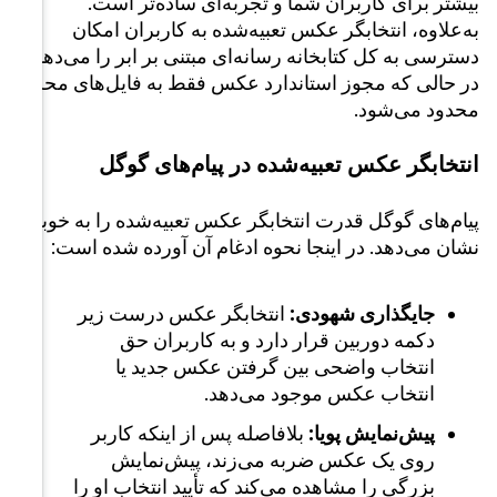
ست.
امکان
را می‌دهد،
ل‌های محلی
ل
را به خوبی
ده است:
زیر
بر
و را