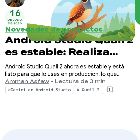
16
DE JULIO
DE 2026
Novedades de productos
Android Studio Quail 2
es estable: Realiza
varias tareas con el
Android Studio Quail 2 ahora es estable y está
agente de IA de
listo para que lo uses en producción, lo que
genera un cambio en tu IDE con flujos de trabajo
Amman Asfaw
•
Lectura de 3 min
Android Studio
de agentes simultáneos, generación de perfiles
#Gemini en Android Studio
# Quail 2
+1
de fuga de memoria integrada de forma nativa y
corrección de fallas según el contexto.