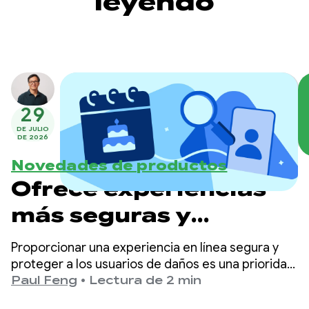
leyendo
29
DE JULIO
DE 2026
Novedades de productos
Ofrece experiencias
más seguras y
adecuadas para la
Proporcionar una experiencia en línea segura y
edad en Google Play
proteger a los usuarios de daños es una prioridad
principal en Google Play.
Paul Feng
•
Lectura de 2 min