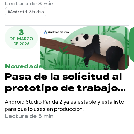
brinda aún más control y personalización sobre
Lectura de 3 min
Android Studio Panda
tus flujos de trabajo potenciados por IA, lo que
#Android Studio
facilita más que nunca la creación de apps para
3
Android de alta calidad.
3
DE MARZO
DE 2026
Novedades sobre productos
Pasa de la solicitud al
prototipo de trabajo
con Android Studio
Android Studio Panda 2 ya es estable y está listo
Panda 2
para que lo uses en producción.
Lectura de 3 min