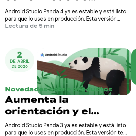
planificación y la
Android Studio Panda 4 ya es estable y está listo
predicción de la
para que lo uses en producción. Esta versión
incluye el modo de planificación, la predicción de
Lectura de 5 min
próxima edición en
la próxima edición y mucho más, lo que facilita
más que nunca la creación de apps para Android
Android Studio Panda
de alta calidad.
4
2
DE ABRIL
DE 2026
Novedades sobre productos
Aumenta la
orientación y el
control sobre el modo
Android Studio Panda 3 ya es estable y está listo
de agente con
para que lo uses en producción. Esta versión te