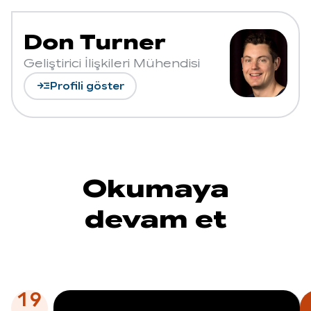
Don Turner
Geliştirici İlişkileri Mühendisi
read_more
Profili göster
Okumaya
devam et
19