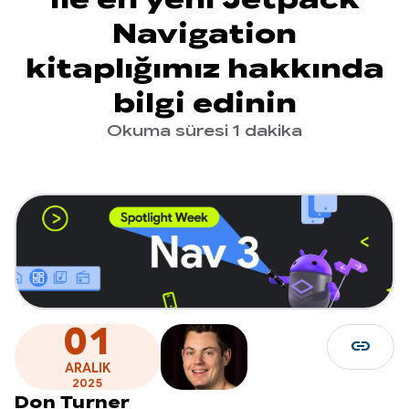
Navigation
kitaplığımız hakkında
bilgi edinin
Okuma süresi 1 dakika
01
link
ARALIK
2025
Don Turner