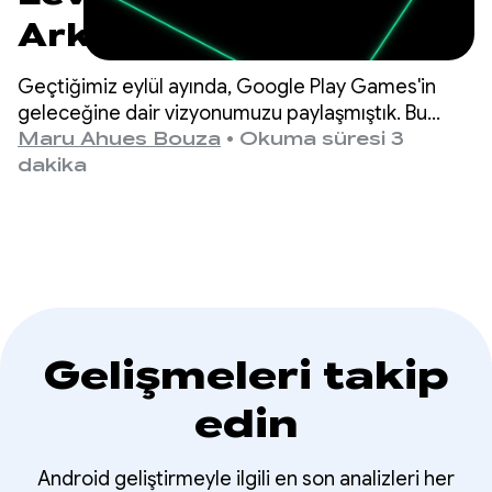
Arkadaşı'nı test edin
ve programdaki
Geçtiğimiz eylül ayında, Google Play Games'in
yaklaşan dönüm
geleceğine dair vizyonumuzu paylaşmıştık. Bu
vizyonun temelinde, oyununuzun başarısını
Maru Ahues Bouza
•
Okuma süresi 3
noktalarına hazırlanın
artırmanın en iyi yolunun birinci sınıf bir oyuncu
dakika
deneyimi sunmak olduğuna dair inancımız yatıyor.
Gelişmeleri takip
edin
Android geliştirmeyle ilgili en son analizleri her