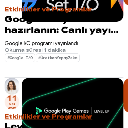
Etkinlikler ve Programlar
Google I/O'ya
hazırlanın: Canlı yayın
programı açıklandı
Google I/O programı yayınlandı
Okuma süresi 1 dakika
#Google I/O
#ÜretkenYapayZeka
11
MAR
2026
Etkinlikler ve Programlar
Level Up: Oyun