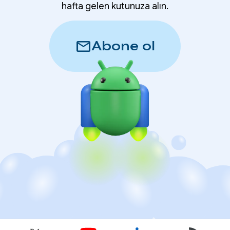
hafta gelen kutunuza alın.
mail
Abone ol