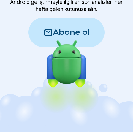
Android geliştirmeyle ilgili en son analizleri her
hafta gelen kutunuza alın.
mail
Abone ol