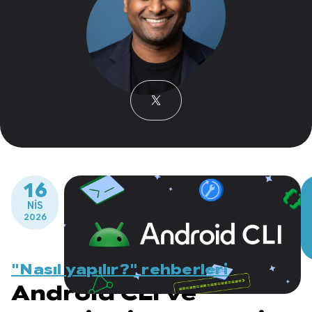
16
NIS
2026
"Nasıl yapılır?" rehberleri
Android CLI ve