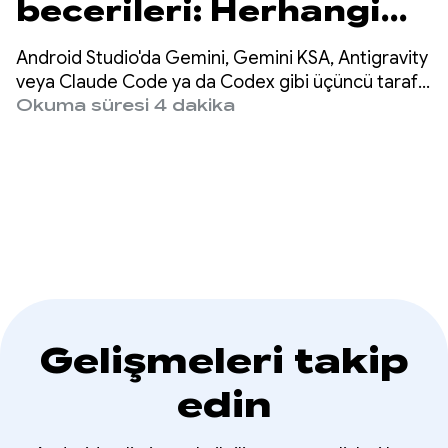
becerileri: Herhangi
bir aracı kullanarak
Android Studio'da Gemini, Gemini KSA, Antigravity
Android
veya Claude Code ya da Codex gibi üçüncü taraf
ajanları kullanıyor olsanız da misyonumuz, her
Okuma süresi 4 dakika
uygulamalarını 3 kat
yerde yüksek kaliteli Android geliştirme
yapılabilmesini sağlamaktır.
daha hızlı oluşturma
Gelişmeleri takip
edin