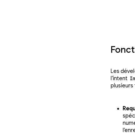
Fonc
Les dével
l'intent
I
plusieurs 
Requ
spéc
numé
l'en