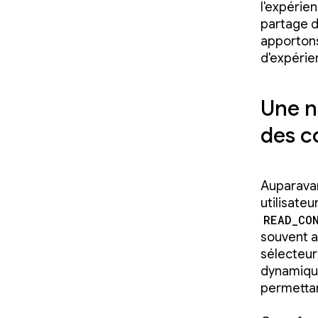
l'expérie
partage d
apportons
d'expérien
Une n
des c
Auparavan
utilisateu
READ_CO
souvent a
sélecteur
dynamique
permettan