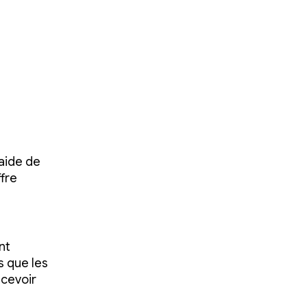
'aide de
ffre
nt
s que les
ecevoir