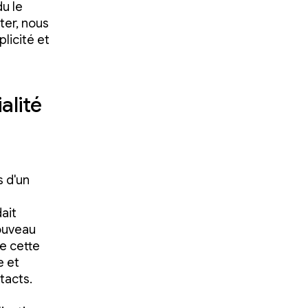
u le
ter, nous
licité et
alité
s d'un
ait
ouveau
ie cette
e et
tacts.