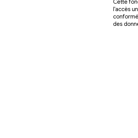
Cette fon
l'accès u
conformém
des donné