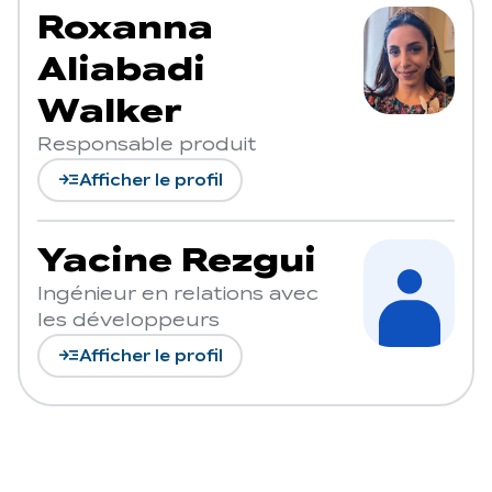
Roxanna
Aliabadi
Walker
Responsable produit
read_more
Afficher le profil
Yacine Rezgui
Ingénieur en relations avec
les développeurs
read_more
Afficher le profil