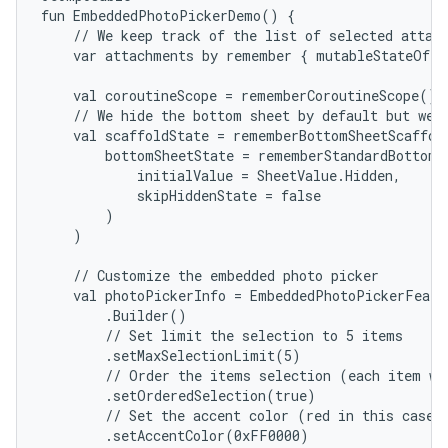
fun EmbeddedPhotoPickerDemo() {

    // We keep track of the list of selected attach
    var attachments by remember { mutableStateOf(e
    val coroutineScope = rememberCoroutineScope()

    // We hide the bottom sheet by default but we s
    val scaffoldState = rememberBottomSheetScaffold
        bottomSheetState = rememberStandardBottomSh
            initialValue = SheetValue.Hidden,

            skipHiddenState = false

        )

    )

    // Customize the embedded photo picker

    val photoPickerInfo = EmbeddedPhotoPickerFeatur
        .Builder()

        // Set limit the selection to 5 items

        .setMaxSelectionLimit(5)

        // Order the items selection (each item wil
        .setOrderedSelection(true)

        // Set the accent color (red in this case, 
        .setAccentColor(0xFF0000)
