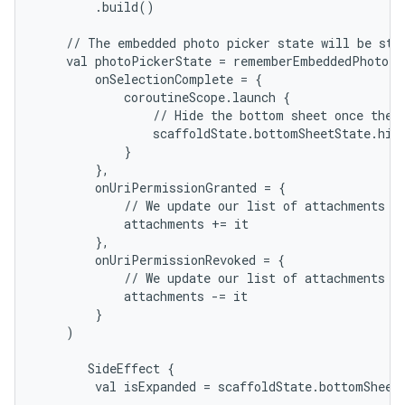
        .build()

    // The embedded photo picker state will be stor
    val photoPickerState = rememberEmbeddedPhotoPi
        onSelectionComplete = {

            coroutineScope.launch {

                // Hide the bottom sheet once the u
                scaffoldState.bottomSheetState.hide
            }

        },

        onUriPermissionGranted = {

            // We update our list of attachments wi
            attachments += it

        },

        onUriPermissionRevoked = {

            // We update our list of attachments wi
            attachments -= it

        }

    )

       SideEffect {

        val isExpanded = scaffoldState.bottomSheetS