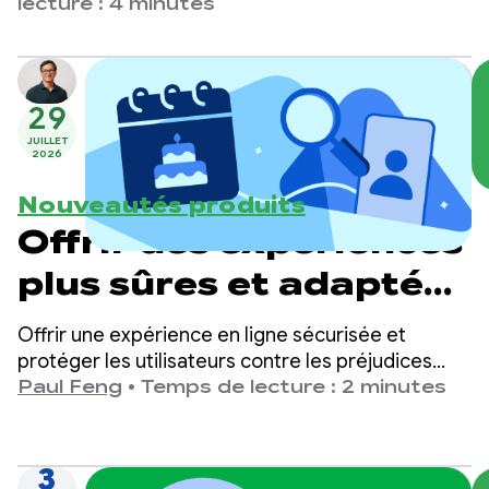
de contenu multimédia sécurisé et facile à
lecture : 4 minutes
implémenter, nous apportons désormais le même
niveau de confidentialité, de simplicité et
d'expérience utilisateur de qualité à la sélection
de contacts.
29
JUILLET
2026
Nouveautés produits
Offrir des expériences
plus sûres et adaptées
à l'âge sur Google Play
Offrir une expérience en ligne sécurisée et
protéger les utilisateurs contre les préjudices
sont des priorités absolues sur Google Play.
Paul Feng
•
Temps de lecture : 2 minutes
3