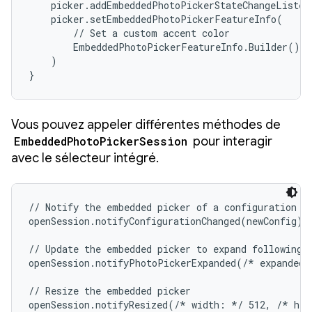
    picker.addEmbeddedPhotoPickerStateChangeListen
    picker.setEmbeddedPhotoPickerFeatureInfo(

        // Set a custom accent color

        EmbeddedPhotoPickerFeatureInfo.Builder().s
    )

}
Vous pouvez appeler différentes méthodes de
EmbeddedPhotoPickerSession
pour interagir
avec le sélecteur intégré.
// Notify the embedded picker of a configuration ch
openSession.notifyConfigurationChanged(newConfig)

// Update the embedded picker to expand following a
openSession.notifyPhotoPickerExpanded(/* expanded:
// Resize the embedded picker

openSession.notifyResized(/* width: */ 512, /* hei