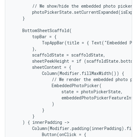
        // We show/hide the embedded photo picker t
        photoPickerState.setCurrentExpanded(isExpan
    }

    BottomSheetScaffold(

        topBar = {

            TopAppBar(title = { Text("Embedded Pho
        },

        scaffoldState = scaffoldState,

        sheetPeekHeight = if (scaffoldState.bottomS
        sheetContent = {

            Column(Modifier.fillMaxWidth()) {

                // We render the embedded photo pic
                EmbeddedPhotoPicker(

                    state = photoPickerState,

                    embeddedPhotoPickerFeatureInfo 
                )

            }

        }

    ) { innerPadding ->

        Column(Modifier.padding(innerPadding).fill
            Button(onClick = {
