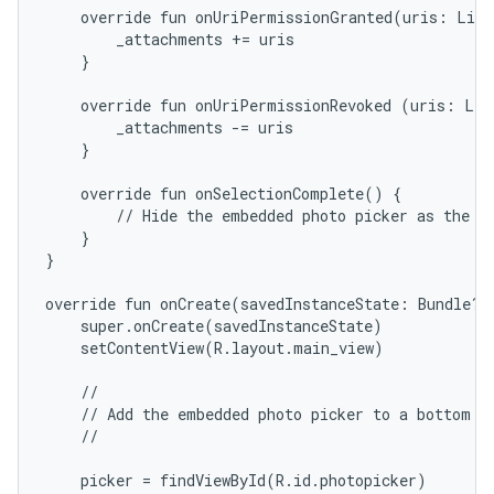
    override fun onUriPermissionGranted(uris: List
        _attachments += uris

    }

    override fun onUriPermissionRevoked (uris: List
        _attachments -= uris

    }

    override fun onSelectionComplete() {

        // Hide the embedded photo picker as the us
    }

}

override fun onCreate(savedInstanceState: Bundle?) 
    super.onCreate(savedInstanceState)

    setContentView(R.layout.main_view)

    //

    // Add the embedded photo picker to a bottom sh
    //

    picker = findViewById(R.id.photopicker)
