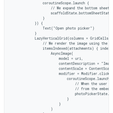
                coroutineScope.launch {

                    // We expand the bottom sheet, 
                    scaffoldState.bottomSheetState.
                }

            }) {

                Text("Open photo picker")

            }

            LazyVerticalGrid(columns = GridCells.A
                // We render the image using the Co
                itemsIndexed(attachments) { index, 
                    AsyncImage(

                        model = uri,

                        contentDescription = "Image
                        contentScale = ContentScale
                        modifier = Modifier.clickab
                            coroutineScope.launch {
                                // When the user cl
                                // from the embedde
                                photoPickerState.de
                            }

                        }

                    )
