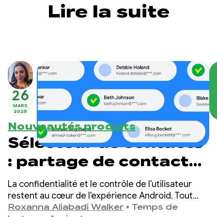
Lire la suite
26
MARS
2026
Nouveautés produits
Sélecteur de contacts
: partage de contacts
respectueux de la
La confidentialité et le contrôle de l'utilisateur
confidentialité
restent au cœur de l'expérience Android. Tout
comme le sélecteur de photos a rendu le partage
Roxanna Aliabadi Walker
•
Temps de