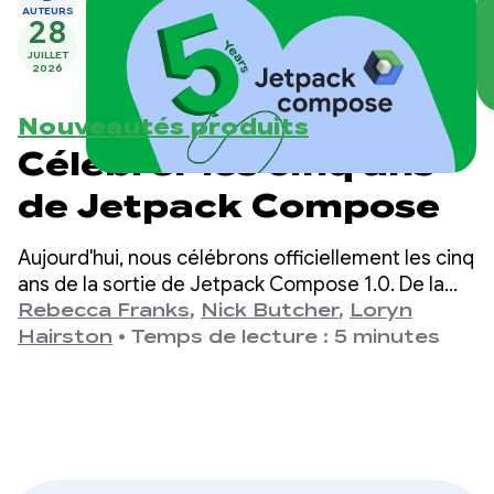
AUTEURS
28
JUILLET
2026
Nouveautés produits
Célébrer les cinq ans
de Jetpack Compose
Aujourd'hui, nous célébrons officiellement les cinq
ans de la sortie de Jetpack Compose 1.0. De la
version 1.0, annoncée le 28 juillet 2021, à notre
Rebecca Franks
,
Nick Butcher
,
Loryn
dernière version 1.11, nous avons vu les API
Hairston
•
Temps de lecture : 5 minutes
évoluer considérablement au fil des ans, et nous
prenons le temps de célébrer cela.