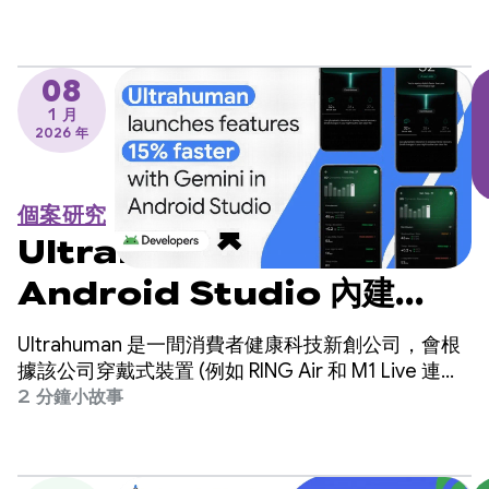
輔助建構 Android 應用程式時，享有更高的彈性和控
制權。
08
1 月
2026 年
個案研究
Ultrahuman 採用
Android Studio 內建
Gemini，推出新功能的速度
Ultrahuman 是一間消費者健康科技新創公司，會根
提升 15%
據該公司穿戴式裝置 (例如 RING Air 和 M1 Live 連續
血糖監測儀 (CGM)) 的生物特徵辨識資料，為使用者
2 分鐘小故事
提供每日健康深入分析。