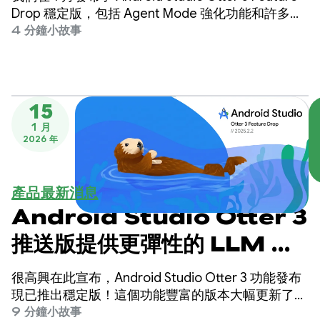
Drop 穩定版，包括 Agent Mode 強化功能和許多其
他更新，讓您在使用 AI 協助建構高品質 Android 應
4 分鐘小故事
用程式時，享有更多控制權和彈性。
15
1 月
2026 年
產品最新消息
Android Studio Otter 3
推送版提供更彈性的 LLM 應
用、改良的代理模式，以及全
很高興在此宣布，Android Studio Otter 3 功能發布
新的代理體驗
現已推出穩定版！這個功能豐富的版本大幅更新了
Android Studio 中的代理工作流程，讓您在使用 AI
9 分鐘小故事