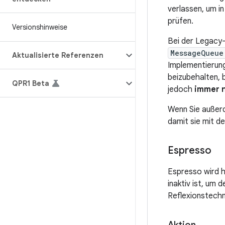
verlassen, um i
prüfen.
Versionshinweise
Bei der Legacy-
MessageQueue
Aktualisierte Referenzen
Implementierung
beizubehalten, 
QPR1 Beta
jedoch
immer n
Wenn Sie außerd
damit sie mit d
Espresso
Espresso wird h
inaktiv ist, um
Reflexionstechn