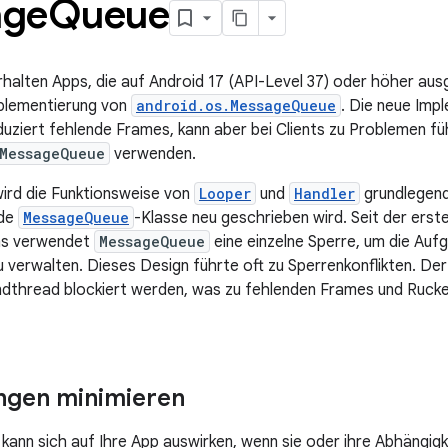
age
Queue
rhalten Apps, die auf Android 17 (API-Level 37) oder höher ausg
mplementierung von
android.os.MessageQueue
. Die neue Imp
duziert fehlende Frames, kann aber bei Clients zu Problemen füh
MessageQueue
verwenden.
wird die Funktionsweise von
Looper
und
Handler
grundlegend
nde
MessageQueue
-Klasse neu geschrieben wird. Seit der erst
ms verwendet
MessageQueue
eine einzelne Sperre, um die Au
 verwalten. Dieses Design führte oft zu Sperrenkonflikten. De
ndthread blockiert werden, was zu fehlenden Frames und Ruck
ngen minimieren
kann sich auf Ihre App auswirken, wenn sie oder ihre Abhängigk