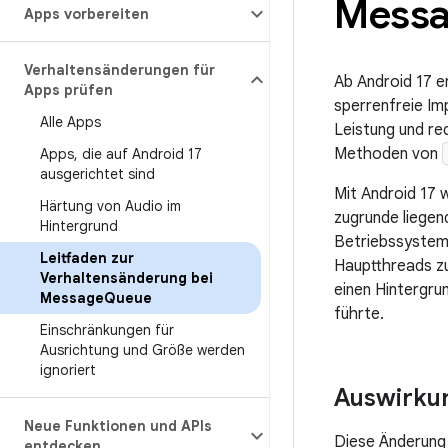
Mess
Apps vorbereiten
Verhaltensänderungen für
Ab Android 17 e
Apps prüfen
sperrenfreie I
Alle Apps
Leistung und re
Methoden von
Apps
,
die auf Android 17
ausgerichtet sind
Mit Android 17 
Härtung von Audio im
zugrunde liege
Hintergrund
Betriebssyste
Leitfaden zur
Hauptthreads zu
Verhaltensänderung bei
einen Hintergru
Message
Queue
führte.
Einschränkungen für
Ausrichtung und Größe werden
ignoriert
Auswirku
Neue Funktionen und APIs
Diese Änderung 
entdecken