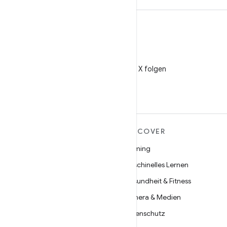
X
@AndroidDev auf X folgen
MEHR ZU ANDROID
DISCOVER
Android
Gaming
Android für Unternehmen
Maschinelles Lernen
Datensicherheit
Gesundheit & Fitness
Open Source
Kamera & Medien
Neuigkeiten
Datenschutz