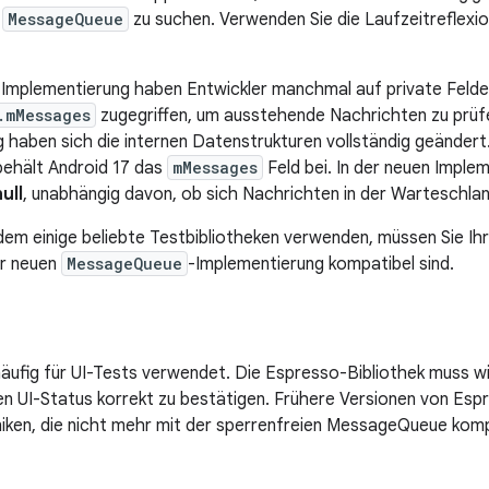
n
MessageQueue
zu suchen. Verwenden Sie die Laufzeitreflexi
Implementierung haben Entwickler manchmal auf private Felde
.mMessages
zugegriffen, um ausstehende Nachrichten zu prüfe
 haben sich die internen Datenstrukturen vollständig geändert.
behält Android 17 das
mMessages
Feld bei. In der neuen Implem
ull
, unabhängig davon, ob sich Nachrichten in der Warteschlan
em einige beliebte Testbibliotheken verwenden, müssen Sie Ihre
er neuen
MessageQueue
-Implementierung kompatibel sind.
äufig für UI-Tests verwendet. Die Espresso-Bibliothek muss w
 den UI-Status korrekt zu bestätigen. Frühere Versionen von E
iken, die nicht mehr mit der sperrenfreien MessageQueue kompa