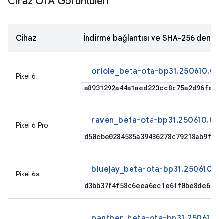
Cihaz OTA Görüntüleri
Cihaz
İndirme bağlantısı ve SHA-256 dene
oriole_beta-ota-bp31.250610.0
Pixel 6
a8931292a44a1aed223cc8c75a2d96fe2
raven_beta-ota-bp31.250610.0
Pixel 6 Pro
d50cbe0284585a39436278c79218ab9f9
bluejay_beta-ota-bp31.250610.
Pixel 6a
d3bb37f4f58c6eea6ec1e61f0be8de664
panther_beta-ota-bp31.250610