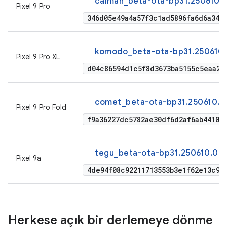
caiman_beta-ota-bp31.250610.
Pixel 9 Pro
346d05e49a4a57f3c1ad5896fa6d6a344
komodo_beta-ota-bp31.250610.
Pixel 9 Pro XL
d04c86594d1c5f8d3673ba5155c5eaa2b
comet_beta-ota-bp31.250610.0
Pixel 9 Pro Fold
f9a36227dc5782ae30df6d2af6ab4410a
tegu_beta-ota-bp31.250610.00
Pixel 9a
4de94f08c92211713553b3e1f62e13c9d8
Herkese açık bir derlemeye dönme