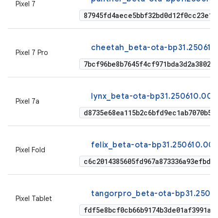
Pixel 7
87945fd4aece5bbf32bd0d12f0cc23e1d
cheetah_beta-ota-bp31.250610
Pixel 7 Pro
7bcf96be8b7645f4cf971bda3d2a38020
lynx_beta-ota-bp31.250610.009
Pixel 7a
d8735e68ea115b2c6bfd9ec1ab7070b53
felix_beta-ota-bp31.250610.00
Pixel Fold
c6c2014385605fd967a873336a93efbd2
tangorpro_beta-ota-bp31.25061
Pixel Tablet
fdf5e8bcf0cb66b9174b3de01af3991a1