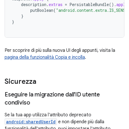
description
.
extras
=
PersistableBundle
().
apply
putBoolean
(
"android.content.extra.IS_SENSI
}
}
Per scoprire di più sulla nuova UI degli appunti, visita la
pagina della funzionalità Copia e incolla
.
Sicurezza
Eseguire la migrazione dall'ID utente
condiviso
Se la tua app utilizza l'attributo deprecato
android:sharedUserId
e non dipende più dalla
funzionalità dell'attributo, puoi impostare l'attributo