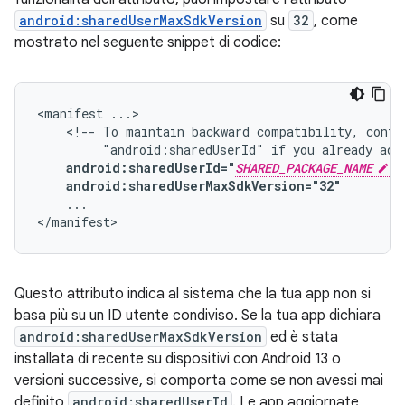
android:sharedUserMaxSdkVersion
su
32
, come
mostrato nel seguente snippet di codice:
<manifest
<!--
To
maintain
backward
compatibility,
conti
"android:sharedUserId"
if
you
already
add
android:sharedUserId="
SHARED_PACKAGE_NAME
android:sharedUserMaxSdkVersion="32"
...

</manifest>
Questo attributo indica al sistema che la tua app non si
basa più su un ID utente condiviso. Se la tua app dichiara
android:sharedUserMaxSdkVersion
ed è stata
installata di recente su dispositivi con Android 13 o
versioni successive, si comporta come se non avessi mai
definito
android:sharedUserId
. Le app aggiornate