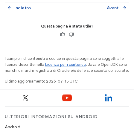
Indietro
Avanti
arrow_back
arrow_forward
Questa pagina è stata utile?
I campioni di contenuti e codice in questa pagina sono soggetti alle
licenze descritte nella
Licenza per i contenuti
. Java e OpenJDK sono
marchi o marchi registrati di Oracle e/o delle sue società consociate.
Ultimo aggiornamento 2026-07-15 UTC.
ULTERIORI INFORMAZIONI SU ANDROID
Android