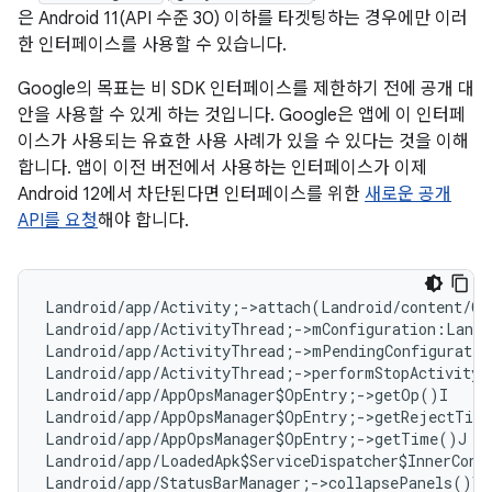
은 Android 11(API 수준 30) 이하를 타겟팅하는 경우에만 이러
한 인터페이스를 사용할 수 있습니다.
Google의 목표는 비 SDK 인터페이스를 제한하기 전에 공개 대
안을 사용할 수 있게 하는 것입니다. Google은 앱에 이 인터페
이스가 사용되는 유효한 사용 사례가 있을 수 있다는 것을 이해
합니다. 앱이 이전 버전에서 사용하는 인터페이스가 이제
Android 12에서 차단된다면 인터페이스를 위한
새로운 공개
API를 요청
해야 합니다.
Landroid/app/Activity;->attach(Landroid/content/Co
Landroid/app/ActivityThread;->mConfiguration:Landr
Landroid/app/ActivityThread;->mPendingConfiguratio
Landroid/app/ActivityThread;->performStopActivity(
Landroid/app/AppOpsManager$OpEntry;->getOp()I   
#
Landroid/app/AppOpsManager$OpEntry;->getRejectTim
Landroid/app/AppOpsManager$OpEntry;->getTime()J  
Landroid/app/LoadedApk$ServiceDispatcher$InnerConn
Landroid/app/StatusBarManager;->collapsePanels()V
