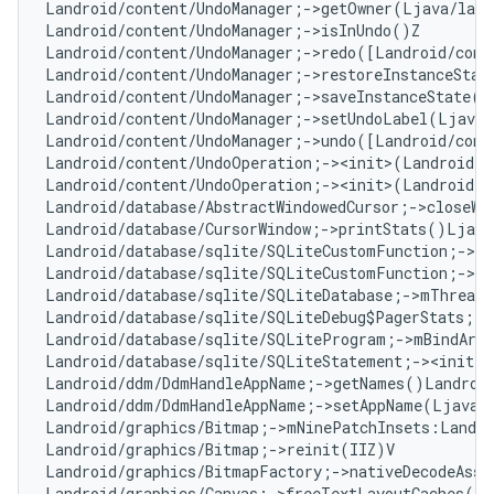
d/content/UndoManager;->redo([Landroid/content/UndoOwner;I)I
Landroid/content/UndoManager;->restoreInstanceState(Landroid/os/Parcel;Ljava/lang/ClassLoader;)V
Landroid/content/UndoManager;->saveInstanceState(Landroid/os/Parcel;)V
Landroid/content/UndoManager;->setUndoLabel(Ljava/lang/CharSequence;)V
Landroid/content/UndoManager;->undo([Landroid/content/UndoOwner;I)I
Landroid/content/UndoOperation;-><init>(Landroid/content/UndoOwner;)V
Landroid/content/UndoOperation;-><init>(Landroid/os/Parcel;Ljava/lang/ClassLoader;)V
Landroid/database/AbstractWindowedCursor;->closeWindow()V
Landroid/database/CursorWindow;->printStats()Ljava/lang/String;
Landroid/database/sqlite/SQLiteCustomFunction;->dispatchCallback([Ljava/lang/String;)V
Landroid/database/sqlite/SQLiteCustomFunction;->numArgs:I
Landroid/database/sqlite/SQLiteDatabase;->mThreadSession:Ljava/lang/ThreadLocal;
Landroid/database/sqlite/SQLiteDebug$PagerStats;->pageCacheOverflow:I
Landroid/database/sqlite/SQLiteProgram;->mBindArgs:[Ljava/lang/Object;
Landroid/database/sqlite/SQLiteStatement;-><init>(Landroid/database/sqlite/SQLiteDatabase;Ljava/lang/String;[Ljava/lang/Object;)V
Landroid/ddm/DdmHandleAppName;->getNames()Landroid/ddm/DdmHandleAppName$Names;
Landroid/ddm/DdmHandleAppName;->setAppName(Ljava/lang/String;Ljava/lang/String;I)V
Landroid/graphics/Bitmap;->mNinePatchInsets:Landroid/graphics/NinePatch$InsetStruct;
Landroid/graphics/Bitmap;->reinit(IIZ)V
Landroid/graphics/BitmapFactory;->nativeDecodeAsset(JLandroid/graphics/Rect;Landroid/graphics/BitmapFactory$Options;JJ)Landroid/graphics/Bitmap;
Landroid/graphics/Canvas;->freeTextLayoutCaches()V
Landroid/graphics/Canvas;->release()V
Landroid/graphics/CanvasProperty;->createFloat(F)Landroid/graphics/CanvasProperty;
Landroid/graphics/CanvasProperty;->createPaint(Landroid/graphics/Paint;)Landroid/graphics/CanvasProperty;
Landroid/graphics/ColorMatrixColorFilter;->setColorMatrixArray([F)V
Landroid/graphics/drawable/AnimatedStateListDrawable$AnimatedStateListState;->mStateIds:Landroid/util/SparseIntArray;
Landroid/graphics/drawable/AnimatedStateListDrawable$AnimatedStateListState;->mTransitions:Landroid/util/LongSparseLongArray;
Landroid/graphics/drawable/AnimatedVectorDrawable$VectorDrawableAnimatorRT;->callOnFinished(Landroid/graphics/drawable/AnimatedVectorDrawable$VectorDrawableAnimatorRT;I)V
Landroid/graphics/drawable/AnimatedVectorDrawable;->mAnimatedVectorState:Landroid/graphics/drawable/AnimatedVectorDrawable$AnimatedVectorDrawableState;
Landroid/graphics/drawable/ColorDrawable;->mPaint:Landroid/graphics/Paint;
Landroid/graphics/drawable/Drawable;->parseBlendMode(ILandroid/graphics/BlendMode;)Landroid/graphics/BlendMode;
Landroid/graphics/drawable/DrawableInflater;->mClassLoader:Ljava/lang/ClassLoader;
Landroid/graphics/drawable/DrawableWrapper;->mState:Landroid/graphics/drawable/DrawableWrapper$DrawableWrapperState;
Landroid/graphics/drawable/Icon;->createWithResource(Landroid/content/res/Resources;I)Landroid/graphics/drawable/Icon;
Landroid/graphics/drawable/Icon;->getDataLength()I
Landroid/graphics/drawable/Icon;->hasTint()Z
Landroid/graphics/drawable/InsetDrawable;->mState:Landroid/graphics/drawable/InsetDrawable$InsetState;
Landroid/graphics/drawable/LayerDrawable;->addLayer(Landroid/graphics/drawable/LayerDrawable$ChildDrawable;)I
Landroid/graphics/drawable/RippleDrawable$RippleState;->mColor:Landroid/content/res/ColorStateList;
Landroid/graphics/drawable/RippleDrawable;->mDensity:I
Landroid/graphics/drawable/ScaleDrawable;->mState:Landroid/graphics/drawable/ScaleDrawable$ScaleState;
Landroid/graphics/drawable/StateListDrawable;->extractStateSet(Landroid/util/AttributeSet;)[I
Landroid/graphics/drawable/StateListDrawable;->updateStateFromTypedArray(Landroid/content/res/TypedArray;)V
Landroid/graphics/drawable/VectorDrawable;->mTintFilter:Landroid/graphics/PorterDuffColorFilter;
Landroid/graphics/FontListParser;->parse(Ljava/io/InputStream;)Landroid/text/FontConfig;
Landroid/graphics/fonts/FontVariationAxis;->mStyleValue:F
Landroid/graphics/GraphicBuffer;-><init>(IIIIJ)V
Landroid/graphics/GraphicBuffer;->mNativeObject:J
Landroid/graphics/LightingColorFilter;->setColorAdd(I)V
Landroid/graphics/LightingColorFilter;->setColorMultiply(I)V
Landroid/graphics/LinearGradient;->mColor1:I
Landroid/graphics/LinearGradient;->mPositions:[F
Landroid/graphics/LinearGradient;->mTileMode:Landroid/graphics/Shader$TileMode;
Landroid/graphics/LinearGradient;->mX0:F
Landroid/graphics/LinearGradient;->mX1:F
Landroid/graphics/LinearGradient;->mY0:F
Landroid/graphics/LinearGradient;->mY1:F
Landroid/graphics/Movie;->mNativeMovie:J
Landroid/graphics/Paint;->mNativePaint:J
Landroid/graphics/Path;->isSimplePath:Z
Landroid/graphics/Path;->rects:Landroid/graphics/Region;
Landroid/graphics/pdf/PdfRenderer;->doClose()V
Landroid/graphics/pdf/PdfRenderer;->mCurrentPage:Landroid/graphics/pdf/PdfRenderer$Page;
Landroid/graphics/PorterDuffColorFilter;->getMode()Landroid/graphics/PorterDuff$Mode;
Landroid/graphics/RadialGradient;->mCenterColor:I
Landroid/graphics/RadialGradient;->mColors:[I
Landroid/graphics/RadialGradient;->mEdgeColor:I
Landroid/graphics/RadialGradient;->mPositions:[F
Landroid/graphics/RadialGradient;->mRadius:F
Landroid/graphics/RadialGradient;->mTileMode:Landroid/graphics/Shader$TileMode;
Landroid/graphics/RadialGradient;->mX:F
Landroid/graphics/RadialGradient;->mY:F
Landroid/graphics/Region;-><init>(JI)V
Landroid/graphics/Region;->mNativeRegion:J
Landroid/graphics/Region;->recycle()V
Landroid/graphics/SurfaceTexture;->mFrameAvailableListener:J
Landroid/graphics/SurfaceTexture;->mOnFrameAvailableHandler:Landroid/os/Handler;
Landroid/graphics/SurfaceTexture;->postEventFromNative(Ljava/lang/ref/WeakReference;)V
Landroid/graphics/SweepGradient;->mColor0:I
Landroid/graphics/SweepGradient;->mColor1:I
Landroid/graphics/SweepGradient;->mColors:[I
Landroid/graphics/SweepGradient;->mCx:F
Landroid/graphics/SweepGradient;->mCy:F
Landroid/graphics/SweepGradient;->mPositions:[F
Landroid/graphics/Typeface;->nativeCreateFromArray([JJII)J
Landroid/graphics/Xfermode;->porterDuffMode:I
Landroid/hardware/biometrics/BiometricConstants;->BIOMETRIC_ERROR_VENDOR_BASE:I
Landroid/hardware/biometrics/BiometricFingerprintConstants;->FINGERPRINT_ERROR_VENDOR_BASE:I
Landroid/hardware/Camera$Parameters;->splitArea(Ljava/lang/String;)Ljava/util/ArrayList;
Landroid/hardware/camera2/CameraCharacteristics$Key;-><init>(Ljava/lang/String;Ljava/lang/Class;J)V
Landroid/hardware/camera2/CameraCharacteristics;->mProperties:Landroid/hardware/camera2/impl/CameraMetadataNative;
Landroid/hardware/camera2/CaptureRequest$Key;-><init>(Ljava/lang/String;Ljava/lang/Class;J)V
Landroid/hardware/camera2/CaptureRequest;->mLogicalCameraSettings:Landroid/hardware/camera2/impl/CameraMetadataNative;
Landroid/hardware/camera2/CaptureResult$Key;-><init>(Ljava/lang/String;Ljava/lang/Class;J)V
Landroid/hardware/camera2/impl/CameraMetadataNative$Key;->cacheTag(I)V
Landroid/hardware/camera2/impl/CameraMetadataNative$Key;->hasTag()Z
Landroid/hardware/camera2/impl/CameraMetadataNative;->mMetadataPtr:J
Landroid/hardware/camera2/impl/CameraMetadataNative;->nativeGetTagFromKeyLocal(JLjava/lang/String;)I
Landroid/hardware/camera2/impl/Camera