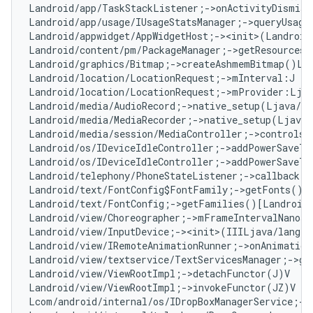
Landroid/app/TaskStackListener;->onActivityDismiss
Landroid/app/usage/IUsageStatsManager;->queryUsage
Landroid/appwidget/AppWidgetHost;-><init>(Landroid
Landroid/content/pm/PackageManager;->getResourcesF
Landroid/graphics/Bitmap;->createAshmemBitmap()La
Landroid/location/LocationRequest;->mInterval:J   
Landroid/location/LocationRequest;->mProvider:Ljav
Landroid/media/AudioRecord;->native_setup(Ljava/l
Landroid/media/MediaRecorder;->native_setup(Ljava
Landroid/media/session/MediaController;->controlsS
Landroid/os/IDeviceIdleController;->addPowerSaveTe
Landroid/os/IDeviceIdleController;->addPowerSaveTe
Landroid/telephony/PhoneStateListener;->callback:L
Landroid/text/FontConfig$FontFamily;->getFonts()[L
Landroid/text/FontConfig;->getFamilies()[Landroid/
Landroid/view/Choreographer;->mFrameIntervalNanos:
Landroid/view/InputDevice;-><init>(IIILjava/lang/S
Landroid/view/IRemoteAnimationRunner;->onAnimation
Landroid/view/textservice/TextServicesManager;->ge
Landroid/view/ViewRootImpl;->detachFunctor(J)V   
#
Landroid/view/ViewRootImpl;->invokeFunctor(JZ)V   
Lcom/android/internal/os/IDropBoxManagerService;->