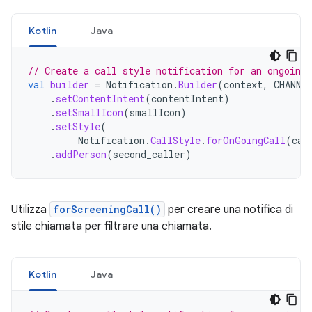
Kotlin
Java
// Create a call style notification for an ongoing 
val
builder
=
Notification
.
Builder
(
context
,
CHANNE
.
setContentIntent
(
contentIntent
)
.
setSmallIcon
(
smallIcon
)
.
setStyle
(
Notification
.
CallStyle
.
forOnGoingCall
(
cal
.
addPerson
(
second_caller
)
Utilizza
forScreeningCall()
per creare una notifica di
stile chiamata per filtrare una chiamata.
Kotlin
Java