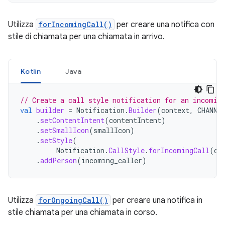
Utilizza
forIncomingCall()
per creare una notifica con
stile di chiamata per una chiamata in arrivo.
Kotlin
Java
// Create a call style notification for an incomin
val
builder
=
Notification
.
Builder
(
context
,
CHANNE
.
setContentIntent
(
contentIntent
)
.
setSmallIcon
(
smallIcon
)
.
setStyle
(
Notification
.
CallStyle
.
forIncomingCall
(
ca
.
addPerson
(
incoming_caller
)
Utilizza
forOngoingCall()
per creare una notifica in
stile chiamata per una chiamata in corso.