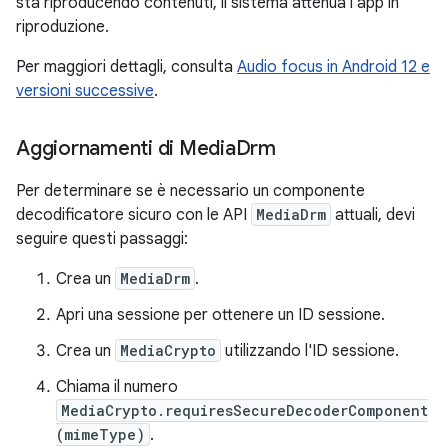
sta riproducendo contenuti, il sistema attenua l'app in
riproduzione.
Per maggiori dettagli, consulta
Audio focus in Android 12 e
versioni successive
.
Aggiornamenti di Media
Drm
Per determinare se è necessario un componente
decodificatore sicuro con le API
MediaDrm
attuali, devi
seguire questi passaggi:
Crea un
MediaDrm
.
Apri una sessione per ottenere un ID sessione.
Crea un
MediaCrypto
utilizzando l'ID sessione.
Chiama il numero
MediaCrypto.requiresSecureDecoderComponent
(mimeType)
.