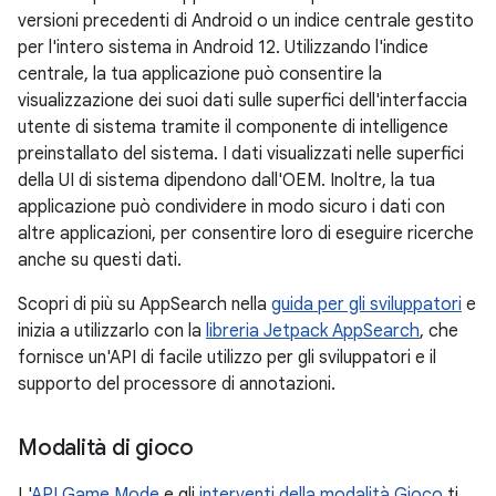
versioni precedenti di Android o un indice centrale gestito
per l'intero sistema in Android 12. Utilizzando l'indice
centrale, la tua applicazione può consentire la
visualizzazione dei suoi dati sulle superfici dell'interfaccia
utente di sistema tramite il componente di intelligence
preinstallato del sistema. I dati visualizzati nelle superfici
della UI di sistema dipendono dall'OEM. Inoltre, la tua
applicazione può condividere in modo sicuro i dati con
altre applicazioni, per consentire loro di eseguire ricerche
anche su questi dati.
Scopri di più su AppSearch nella
guida per gli sviluppatori
e
inizia a utilizzarlo con la
libreria Jetpack AppSearch
, che
fornisce un'API di facile utilizzo per gli sviluppatori e il
supporto del processore di annotazioni.
Modalità di gioco
L'
API Game Mode
e gli
interventi della modalità Gioco
ti