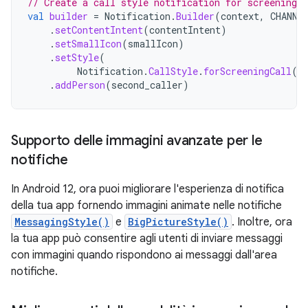
// Create a call style notification for screening a
val
builder
=
Notification
.
Builder
(
context
,
CHANNE
.
setContentIntent
(
contentIntent
)
.
setSmallIcon
(
smallIcon
)
.
setStyle
(
Notification
.
CallStyle
.
forScreeningCall
(
c
.
addPerson
(
second_caller
)
Supporto delle immagini avanzate per le
notifiche
In Android 12, ora puoi migliorare l'esperienza di notifica
della tua app fornendo immagini animate nelle notifiche
MessagingStyle()
e
BigPictureStyle()
. Inoltre, ora
la tua app può consentire agli utenti di inviare messaggi
con immagini quando rispondono ai messaggi dall'area
notifiche.