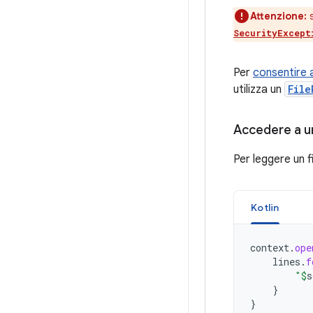
Attenzione:
s
SecurityExcept
Per
consentire a
utilizza un
File
Accedere a un
Per leggere un f
Kotlin
context
.
ope
lines
.
f
"
$
s
}
}