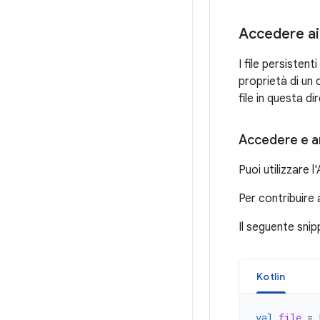
Accedere ai 
I file persistent
proprietà di un 
file in questa di
Accedere e arc
Puoi utilizzare l
Per contribuire 
Il seguente snip
Kotlin
val
file
=