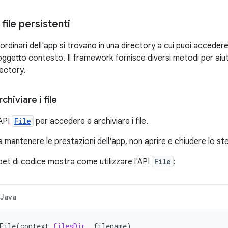
file persistenti
i ordinari dell'app si trovano in una directory a cui puoi acceder
oggetto contesto. Il framework fornisce diversi metodi per aiut
rectory.
hiviare i file
'API
File
per accedere e archiviare i file.
a mantenere le prestazioni dell'app, non aprire e chiudere lo stes
pet di codice mostra come utilizzare l'API
File
:
Java
File
(
context
.
filesDir
,
filename
)