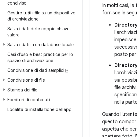
condiviso
In molti casi, l
fornisce le segue
Gestire tutti i file su un dispositivo
di archiviazione
Directory
Salva i dati delle coppie chiave-
l'archiviaz
valore
impedisce 
Salva i dati in un database locale
successive
posto per 
Casi d'uso e best practice per lo
spazio di archiviazione
Directory
Condivisione di dati semplici ⍈
l'archiviaz
sia possib
Condivisione di file
file archi
Stampa dei file
specificam
Fornitori di contenuti
nella part
Località di installazione dell'app
Quando l'utente d
questo comporta
aspetta che per
scattare foto, 