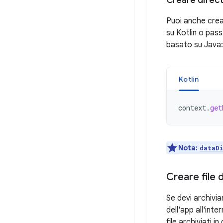
Creare direct
Puoi anche crea
su Kotlin o pas
basato su Java:
Kotlin
context
.
get
Nota:
dataD
Creare file 
Se devi archivia
dell'app all'inte
file archiviati 