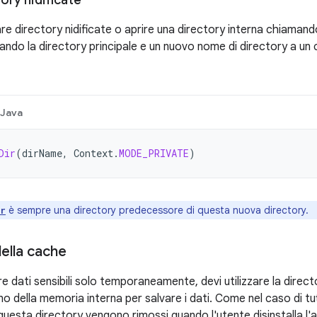
ory nidificate
re directory nidificate o aprire una directory interna chiaman
sando la directory principale e un nuovo nome di directory a un
Java
Dir
(
dirName
,
Context
.
MODE_PRIVATE
)
è sempre una directory predecessore di questa nuova directory.
ir
della cache
re dati sensibili solo temporaneamente, devi utilizzare la direc
rno della memoria interna per salvare i dati. Come nel caso di tutti 
in questa directory vengono rimossi quando l'utente disinstalla l'a