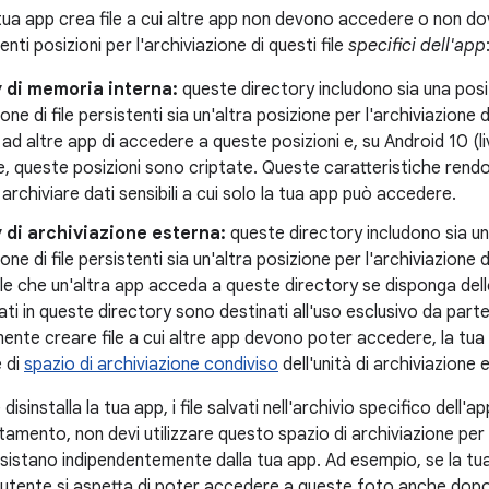
a tua app crea file a cui altre app non devono accedere o non d
nti posizioni per l'archiviazione di questi file
specifici dell'app
 di memoria interna:
queste directory includono sia una pos
ione di file persistenti sia un'altra posizione per l'archiviazione 
ad altre app di accedere a queste posizioni e, su Android 10 (liv
, queste posizioni sono criptate. Queste caratteristiche rend
archiviare dati sensibili a cui solo la tua app può accedere.
 di archiviazione esterna:
queste directory includono sia u
ione di file persistenti sia un'altra posizione per l'archiviazion
ile che un'altra app acceda a queste directory se disponga dell
viati in queste directory sono destinati all'uso esclusivo da parte
ente creare file a cui altre app devono poter accedere, la tua 
e di
spazio di archiviazione condiviso
dell'unità di archiviazione 
isinstalla la tua app, i file salvati nell'archivio specifico dell
mento, non devi utilizzare questo spazio di archiviazione per s
sistano indipendentemente dalla tua app. Ad esempio, se la tua
l'utente si aspetta di poter accedere a queste foto anche dopo 