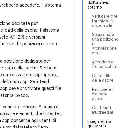
dall'archivio
ovrebbero accedere. Il sistema
esterno
:
Verificare che
l'archivio sia
izione dedicata per
disponibile
dei dati della cache. Il sistema
Selezionare
ello API 29) e versioni
una posizione
ono queste posizioni un buon
di
archiviazione
fisica
na posizione dedicata per
Accedere ai
file persistenti
e dei dati della cache. Sebbene
e autorizzazioni appropriate, i
Creare file
della cache
 della tua app. Se intendi
app deve archiviare questi file
Rimuovere i
file della
esterna invece.
cache
'app vengono rimossi. A causa di
Contenuti
multimediali
alvare elementi che l'utente si
 app consente agli utenti di
Eseguire una
query sullo
aver disinstallato l'app.