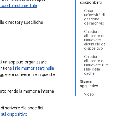
spazio libero
accolta multimediale
Creare
un'attività di
gestione
lle directory specifiche
dell'archivio
Chiedere
all'utente di
rimuovere
alcuni file del
dispositivo
Chiedere
all'utente di
cui un'app può organizzare i
rimuovere tutti
ontiene
i file memorizzati nella
i file della
cache
ggere e scrivere file in queste
Risorse
aggiuntive
esto rende la memoria interna
Video
 scrivere file specifici
 sul dispositivo.