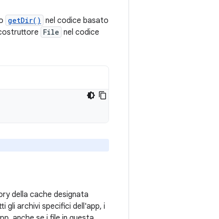
do
getDir()
nel codice basato
 costruttore
File
nel codice
tory della cache designata
gli archivi specifici dell'app, i
pp, anche se i file in questa