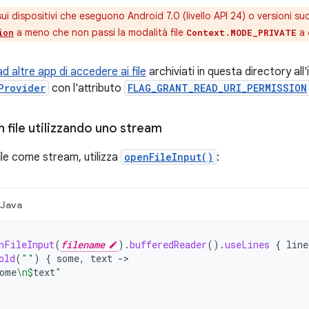
ui dispositivi che eseguono Android 7.0 (livello API 24) o versioni succ
a meno che non passi la modalità file
a
ion
Context.MODE_PRIVATE
d altre app di accedere ai file
archiviati in questa directory all
Provider
con l'attributo
FLAG_GRANT_READ_URI_PERMISSION
 file utilizzando uno stream
ile come stream, utilizza
openFileInput()
:
Java
nFileInput
(
filename
).
bufferedReader
().
useLines
{
line
old
(
""
)
{
some
,
text
->
ome
\n
$
text
"