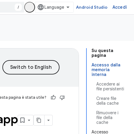
/
Android Studio
Accedi
Su questa
pagina
Accesso dalla
memoria
interna
Accedere ai
file persistenti
sta pagina è stata utile?
Creare file
della cache
Rimuovere i
 app
file della
cache
Accesso