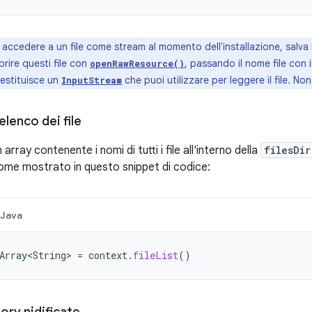
accedere a un file come stream al momento dell'installazione, salva il
prire questi file con
, passando il nome file con i
openRawResource()
estituisce un
che puoi utilizzare per leggere il file. Non 
InputStream
'elenco dei file
array contenente i nomi di tutti i file all'interno della
filesDir
come mostrato in questo snippet di codice:
Java
Array<String>
=
context
.
fileList
()