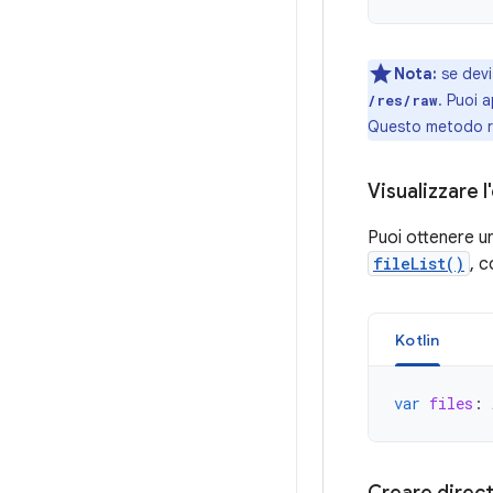
Nota:
se devi 
. Puoi a
/res/raw
Questo metodo r
Visualizzare l
Puoi ottenere un 
fileList()
, 
Kotlin
var
files
: