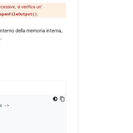
essive, si verifica un'
.
openFileOutput()
'interno della memoria interna,
.
s
->