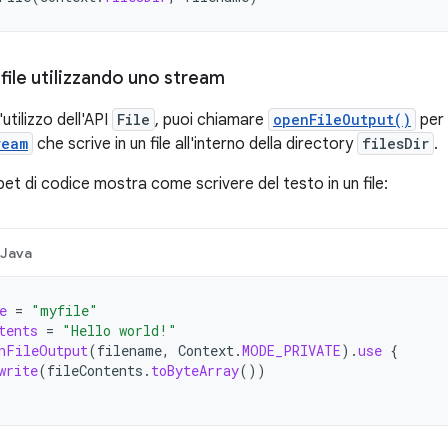
 file utilizzando uno stream
'utilizzo dell'API
File
, puoi chiamare
openFileOutput()
per 
ream
che scrive in un file all'interno della directory
filesDir
.
pet di codice mostra come scrivere del testo in un file:
Java
e
=
"myfile"
tents
=
"Hello world!"
nFileOutput
(
filename
,
Context
.
MODE_PRIVATE
).
use
{
write
(
fileContents
.
toByteArray
())