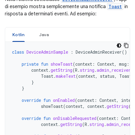
di esempio mostra semplicemente una notifica
Toast
in
risposta a determinati eventi. Ad esempio:
Kotlin
Java
class
DeviceAdminSample
:
DeviceAdminReceiver
()
{
private
fun
showToast
(
context
:
Context
,
msg
:
S
context
.
getString
(
R
.
string
.
admin_receiver_
Toast
.
makeText
(
context
,
status
,
Toast
.
}
}
override
fun
onEnabled
(
context
:
Context
,
inten
showToast
(
context
,
context
.
getString
(
R
override
fun
onDisableRequested
(
context
:
Conte
context
.
getString
(
R
.
string
.
admin_recei