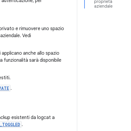
di autenticazione, per
proprietà
aziendale
 privato e rimuovere uno spazio
 aziendale. Vedi
si applicano anche allo spazio
a funzionalità sarà disponibile
stiti.
VATE
.
backup esistenti da logcat a
_TOGGLED
.