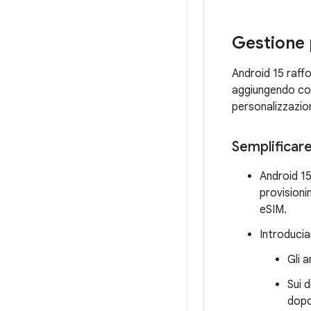
Gestione p
Android 15 raffo
aggiungendo cont
personalizzazion
Semplificare
Android 15
provisionin
eSIM.
Introducia
Gli 
Sui d
dopo