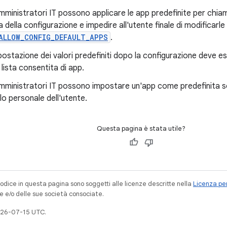
amministratori IT possono applicare le app predefinite per ch
a della configurazione e impedire all'utente finale di modificarle
ALLOW_CONFIG_DEFAULT_APPS
.
postazione dei valori predefiniti dopo la configurazione deve e
 lista consentita di app.
amministratori IT possono impostare un'app come predefinita so
ilo personale dell'utente.
Questa pagina è stata utile?
codice in questa pagina sono soggetti alle licenze descritte nella
Licenza per
e e/o delle sue società consociate.
026-07-15 UTC.