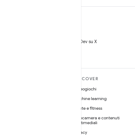
X
Segui @AndroidDev su X
ULTERIORI
DISCOVER
INFORMAZIONI SU
Videogiochi
ANDROID
Machine learning
Android
Salute e fitness
Android for Enterprise
Fotocamera e contenuti
Sicurezza
multimediali
Source
Privacy