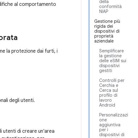
della
odifiche al comportamento
conformità
NIAP
Gestione più
rigida dei
dispositivi di
orata
proprietà
aziendale
e la protezione dai furti, i
Semplificare
la gestione
delle eSIM sui
dispositivi
gestiti
Controlli per
Cerchia e
Cerca sul
profilo di
ali degli utenti.
lavoro
Android
Personalizzazi
one
aggiuntiva
per i
i utenti di creare un'area
dispositivi di