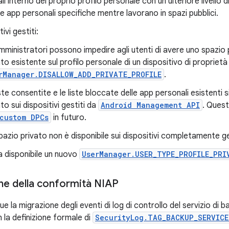
ll'interno del proprio profilo personale con un ulteriore livello 
 app personali specifiche mentre lavorano in spazi pubblici.
tivi gestiti:
amministratori possono impedire agli utenti di avere uno spazio
ato esistente sul profilo personale di un dispositivo di proprietà
rManager.DISALLOW_ADD_PRIVATE_PROFILE
.
iste consentite e le liste bloccate delle app personali esistenti 
to sui dispositivi gestiti da
Android Management API
. Quest
custom DPCs
in futuro.
pazio privato non è disponibile sui dispositivi completamente ge
a disponibile un nuovo
UserManager.USER_TYPE_PROFILE_PRI
e della conformità NIAP
e la migrazione degli eventi di log di controllo del servizio di 
 la definizione formale di
SecurityLog.TAG_BACKUP_SERVICE