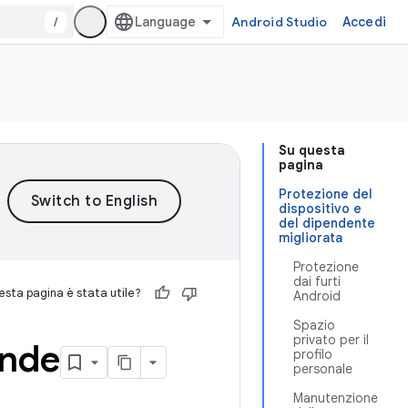
/
Android Studio
Accedi
Su questa
pagina
Protezione del
dispositivo e
del dipendente
migliorata
Protezione
dai furti
sta pagina è stata utile?
Android
Spazio
privato per il
ende
profilo
personale
Manutenzione