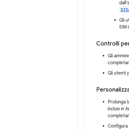
dall
DIS
Gli 
SIM 
Controlli pe
Gli ammini
completame
Gli utenti
Personalizza
Prolunga l
inclusi in 
completam
Configura 