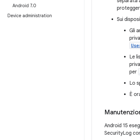
separata a
Android 7
.
0
proteggere
Device administration
Sui disposi
Gli 
priv
Use
Le l
priva
per
Lo s
È or
Manutenzion
Android 15 esegu
SecurityLog con