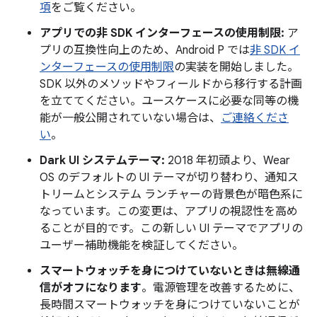
項
をご覧ください。
アプリでの非 SDK インターフェースの使用制限:
ア
プリの互換性向上のため、Android P では
非 SDK イ
ンターフェースの使用制限
の実装を開始しました。
SDK 以外のメソッドやフィールドから移行する計画
を立ててください。ユースケースに必要な同等の機
能が一般公開されていない場合は、
ご連絡くださ
い
。
Dark UI システムテーマ:
2018 年初頭より、Wear
OS のデフォルトの UI テーマが切り替わり、通知ス
トリームとシステム ランチャーの背景色が暗色系に
なっています。この変更は、アプリの視認性を高め
ることが目的です。この新しい UI テーマでアプリの
ユーザー補助機能を検証してください。
スマートウォッチを身につけていないときは無線通
信がオフになります
。電源管理を改善するために、
長時間スマートウォッチを身につけていないことが