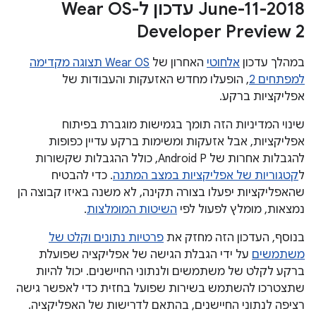
‫2018-June-11 עדכון ל-Wear OS
Developer Preview 2
במהלך עדכון
אלחוטי
האחרון של
Wear OS תצוגה מקדימה
למפתחים 2
, הופעלו מחדש האזעקות והעבודות של
אפליקציות ברקע.
שינוי המדיניות הזה תומך בגמישות מוגברת בפיתוח
אפליקציות, אבל אזעקות ומשימות ברקע עדיין כפופות
להגבלות אחרות של Android P, כולל ההגבלות שקשורות
ל
קטגוריות של אפליקציות במצב המתנה
. כדי להבטיח
שהאפליקציות יפעלו בצורה תקינה, לא משנה באיזו קבוצה הן
נמצאות, מומלץ לפעול לפי
השיטות המומלצות
.
בנוסף, העדכון הזה מחזק את
פרטיות נתונים וקלט של
משתמשים
על ידי הגבלת הגישה של אפליקציה שפועלת
ברקע לקלט של משתמשים ולנתוני החיישנים. יכול להיות
שתצטרכו להשתמש בשירות שפועל בחזית כדי לאפשר גישה
רציפה לנתוני החיישנים, בהתאם לדרישות של האפליקציה.