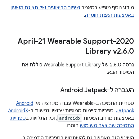
מידע נוסף מופיע במאמר
שיפור הביצועים של תצוגת השעון
באמצעות האצת חומרה
.
‫2020-April-21 Wearable Support
Library v2
.
6
.
0
גרסה 2.6.0 של Wearable Support Library כוללת את
השיפור הבא.
העברה ל-Android Jetpack
ספריית התמיכה ב-Wearable עברה מיגרציה אל
Android
Jetpack
. ספריות קיימות ממופות עכשיו ונגישות ב-
AndroidX
באמצעות מרחב השמות
androidx
, וכל התלויות ב
ספריית
התמיכה שהוצאה משימוש
הוסרו.
השינוי הזה מאפשר גם להשתמש בספריות התמיכה ב-