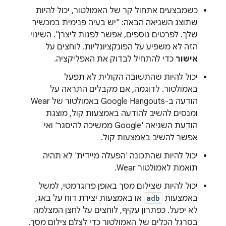
כשמבצעים אתחול קר של האמולטור, יכול להיות
שתוצג השגיאה הבאה: "יש בעיה פנימית במכשיר
שלך. לפרטים נוספים, אפשר לפנות ליצרן". השינוי
הזה לא משפיע על הפונקציונליות. לוחצים על
אישור
כדי להתחיל לבדוק את האפליקציה.
יכול להיות שהתשובה הקולית לא תפעל
באמולטור. לדוגמה, אם מקבלים התראה על
הודעה ב-Google Hangouts באמולטור של Wear
ומנסים להשיב להודעה באמצעות קול, מוצגת
הודעת השגיאה 'Google ממשיכה להיסגר' ואי
אפשר להשיב באמצעות קול.
יכול להיות שהתכונה 'הפעלה מיידית' לא תהיה
תואמת לאמולטור Wear.
יכול להיות שצילום מסך באופן פרוגרמטי, למשל
באמצעות
adb
או באמצעות יצירת דוח על באג,
לא יפעל. כפתרון עקיף, לוחצים על לחצן המצלמה
בסרגל הכלים של האמולטור כדי לצלם צילום מסך.