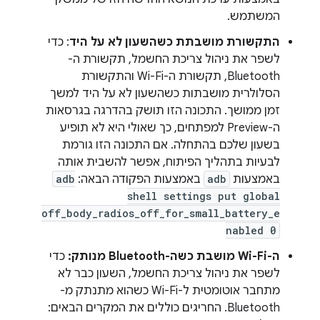
המשתמש.
התקשורת מושבתת כשהשעון לא על היד
: כדי
לשפר את ניהול צריכת החשמל, תקשורת ה-
Bluetooth, תקשורת ה-Wi-Fi והתקשורת
הסלולרית מושבתות כשהשעון לא על היד למשך
זמן ממושך. התכונה הזו תושק בהדרגה בגרסאות
ה-Preview למפתחים, כך שאולי היא לא תופיע
בשעון שלכם בהתחלה. אם התכונה הזו גורמת
לבעיות בתהליך הפיתוח, אפשר להשבית אותה
באמצעות
adb
באמצעות הפקודה הבאה:
adb
shell settings put global
off_body_radios_off_for_small_battery_e
nabled 0
ה-Wi-Fi מושבת כשה-Bluetooth מנותק:
כדי
לשפר את ניהול צריכת החשמל, השעון כבר לא
מתחבר אוטומטית ל-Wi-Fi כשהוא מתנתק מ-
Bluetooth. החריגים כוללים את המקרים הבאים: