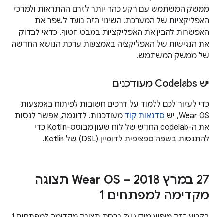
ממשק המשתמש עם רקע כהה יותר לזרם ההתראות ולמרכז
האפליקציות של המערכת. השינוי הזה נועד לשפר את
האפשרות להבין את האפליקציות במבט חטוף. כדאי לבדוק
את הנגישות של האפליקציה באמצעות ערכת הנושא החדשה
של ממשק המשתמש.
יש Codelabs מעודכנים
כדי לעזור לכם ללמוד על דרכים חשובות לפיתוח באמצעות
Wear OS, יש
סדנאות קוד
מעודכנות. לדוגמה, אפשר לנסות
את ה-codelab החדש של לוח שעון מבוסס-Kotlin כדי
להתנסות בשפה ספציפית לדומיין (DSL) של Kotlin.
‫27 במרץ 2018 – Wear OS תצוגה
מקדימה למפתחים 1
בקטע הזה מופיע מידע על גרסת תצוגה מקדימה למפתחים 1