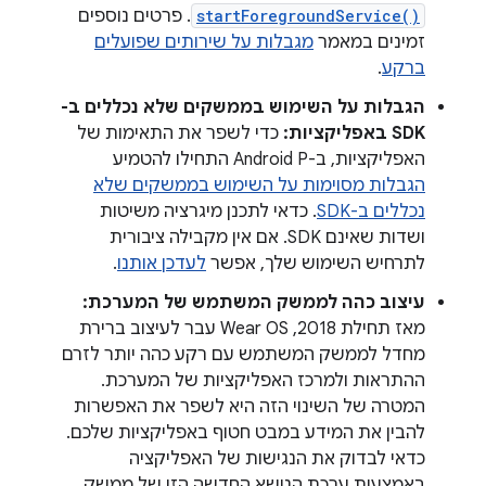
startForegroundService()
. פרטים נוספים
זמינים במאמר
מגבלות על שירותים שפועלים
ברקע
.
הגבלות על השימוש בממשקים שלא נכללים ב-
SDK באפליקציות:
כדי לשפר את התאימות של
האפליקציות, ב-Android P התחילו להטמיע
הגבלות מסוימות על השימוש בממשקים שלא
נכללים ב-SDK
. כדאי לתכנן מיגרציה משיטות
ושדות שאינם SDK. אם אין מקבילה ציבורית
לתרחיש השימוש שלך, אפשר
לעדכן אותנו
.
עיצוב כהה לממשק המשתמש של המערכת:
מאז תחילת 2018, Wear OS עבר לעיצוב ברירת
מחדל לממשק המשתמש עם רקע כהה יותר לזרם
ההתראות ולמרכז האפליקציות של המערכת.
המטרה של השינוי הזה היא לשפר את האפשרות
להבין את המידע במבט חטוף באפליקציות שלכם.
כדאי לבדוק את הנגישות של האפליקציה
באמצעות ערכת הנושא החדשה הזו של ממשק