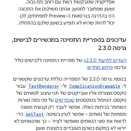
אפליקציה שמבקשת רשת עם רוחב פס גבוה,
ושעון שמחובר למטען. אנחנו משיקים את התכונה
הזו בהדרגה בגרסאות ה-Preview למפתחים, לכן
יכול להיות שהיא לא תופיע בשעון שלכם בהתחלה.
עדכונים בספריית התמיכה במכשירים לבישים
,
גרסה 2
0
.
3
.
העדכון לתיעוד v2.3.0
של ספריית התמיכה ללבישים כולל
עדכוני
מיתוג מחדש
.
בנוסף, גרסה 2.3.0 של הספרייה כוללת עדכונים שקשורים
ל-
ComplicationDrawable
ול-
TextRenderer
עבור
טקסט שצורפו אליו אובייקטים של תגי עיצוב לטווחים של
טקסט. הטיפול בטקסטים
שנפרשים
על פני כמה שורות
השתפר בכיתות האלה. אפשר לעבד רק קבוצת משנה
מסוימת של טווחים – אפשר לעיין בשיטה
setText
כדי
לראות את סוגי הטווחים שאפשר לצייר – כך שהטווחים לא
ייראו לא במקום כשהם מעובדים בתצוגת שעון.