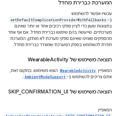
המערכת כברירת מחדל
עכשיו אפשר להשתמש
ב-
setDefaultComplicationProviderWithFallbacks
בתצוגות שעון כדי לציין ספקי רכיבים אחד או יותר שאינם
מערכתיים, שייעשה בהם שימוש כברירת מחדל. אם אף אחד
מהספקים שצוינו שאינם ספקי מערכת לא מותקן, המערכת
חוזרת להשתמש בספק המערכת שמוגדר כברירת מחדל.
הוצאה משימוש של Wearable
Activity
המאפיין
WearableActivity
הוצא משימוש. במקום זאת,
אתם צריכים להשתמש ב-
AmbientModeSupport
.
הוצאה משימוש של SKIP
UI
_
CONFIRMATION
_
המאפיין