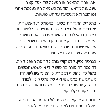
API' אחרי התאמה או הפעלה של אפליקציה
שנטענה מראש. הודעת השגיאה הזו נעלמת אחרי
זמן קצר ולא משפיעה על השימושיות.
בתפריט ההגדרות בשעון ובאמולטור, האפשרות
יצירת דוח על באג
מוצגת פעמיים. כדי ליצור דוח
באגים, כדאי לנסות להשתמש בכל אחת משתי
האפשרויות, כי רק אחת מהן פועלת. כשמקישים
על האפשרות הפונקציונלית, מוצגת הודעה קצרה
שמודיעה שדוח על באג נוצר.
בגרסה לסין, קלט קולי גורם לקריסת האפליקציה.
לדוגמה, זה קורה בחיפוש קולי או כשמשתמשים
בקול כדי להוסיף תזכורת, כי הפונקציונליות הזו
משתמשת בממשקי API של קלט קולי. לצורך
בדיקה, אפשר להשתמש במקלדת או בהזנת כתב
יד במקום בקלט קולי.
חנות האפליקציות של Wear בגרסה הסינית לא
פועלת. מפתחים לא יכולים לעדכן או להתקין