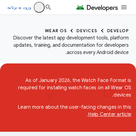
ورود به برنامه
WEAR OS
DEVICES
DEVELOP
Discover the latest app development tools, platform
updates, training, and documentation for developers
across every Android device.
As of January 2026, the Watch Face Format is
required for installing watch faces on all Wear OS
devices.
Learn more about the user-facing changes in this
.
Help Center article