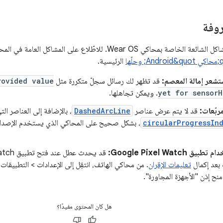
روفة
كي Wear OS. للاطّلاع على المشاكل العامة في المحاكي، راجِع صفحة
الرئيسية.
شعر إمالة المعصم:
قد تظهر لك رسائل سجلّ متكررة مثل
rovided value
yet for sensorH
. ويمكن تجاهلها.
ربّعات:
قد لا يتم عرض عناصر
DashedArcLine
، بالإضافة إلى العناصر ال
circularProgressIn
 Google Pixel Watch:
بعد إكمال
تعليمات الإقران
امنح إذن "الأجهزة المجاورة".
هل كان المحتوى مفيدًا؟