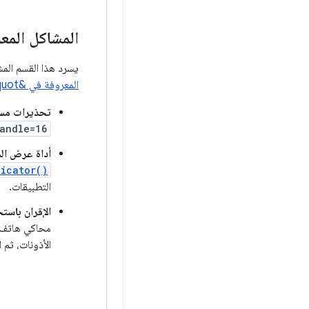
المشاكل المع
يسرد هذا القسم المشاكل الشائعة الخاصة بمحا
المعروفة في &quot;محاكي Android&quot; وحلّها
تحذيرات مست
andle=16
أداة عرض الم
dicator()
التطبيقات.
الإقران باستخدام تطبيق
محاكي هاتف 
الأذونات، ثم 