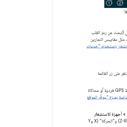
 (ابحث عن رمز القلب
 مثل مقاييس التمارين
ستشعار باستخدام "خدمات
قر على زر القائمة
لتقديم نقاط GPS فردية أو محاكاة
صة بميزة "موفِّر الموقع
 > أجهزة الاستشعار
. اضبط أشرطة التمرير "التدوير" (X-Rot وY-Rot وZ-Rot) و"الحركة" (X وY