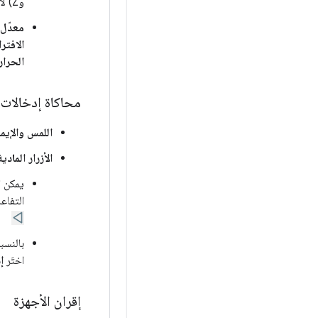
وZ) لاختبار التفاعلات المستندة إلى الحركة.
معدّل 
الافتر
الحرار
محاكاة إدخالات 
اللمس والإيم
الأزرار المادي
يمكن ا
التفاع
بالنسب
اختَر
إ
إقران الأجهزة