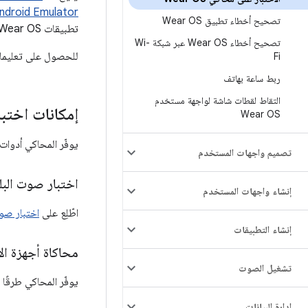
Android Emulator الرئيس
تصحيح أخطاء تطبيق Wear OS
تطبيقات Wear OS.
تصحيح أخطاء Wear OS عبر شبكة Wi-
للحصول على تعليمات 
Fi
ربط ساعة بهاتف
التقاط لقطات شاشة لواجهة مستخدم
إمكانات اختبار r OS
Wear OS
يوفّر المحاكي أدوات مت
تصميم واجهات المستخدم
اختبار صوت الب
إنشاء واجهات المستخدم
اطّلِع على
اختبار صو
إنشاء التطبيقات
محاكاة أجهزة ال
تشغيل الصوت
يوفّر المحاكي طرقًا
إدارة البيانات