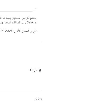
يخضع كل من المحتوى وعيّنات الت
Oracle و/أو الشركات التابعة لها.
تاريخ التعديل الأخير: 2026-05-18 (حسب التوقيت العالمي المتفَّق عليه)
X
متابعة AndroidDev@ على X
مزيد من المعلومات حول نظام
استكشاف
التشغيل ANDROID