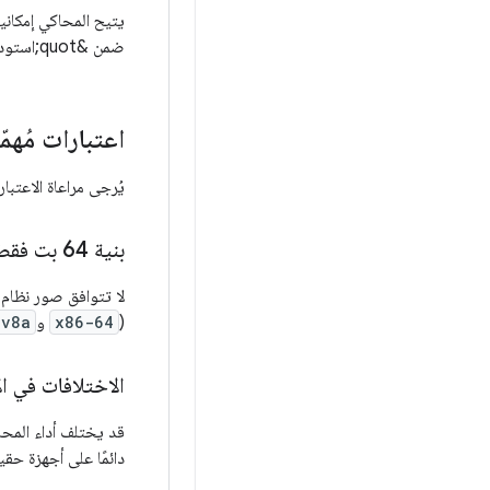
يتيح المحاكي إمكاني
ضمن &quot;استوديو Android&quot; لإعداد موجّه. لمزيد من التفاصيل، يُرجى الاطّلاع على
اعتبارات مُهمّ
يُرجى مراعاة الاعتبارا
بنية 64 بت فقط (الصور الحديثة)
لا تتوافق صور نظام المحاكي لإصدار Wear OS 4 (المستوى 33 ل
(
x86-64
و
-v8a
الاختلافات في ال
قد يختلف أداء المحا
دائمًا على أجهزة حقي