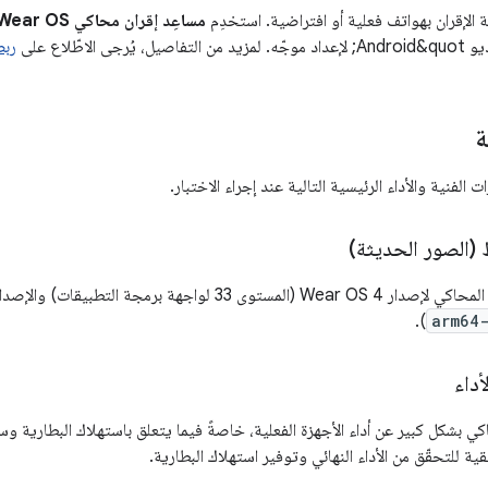
ة الإقران بهواتف فعلية أو افتراضية. استخدِم
مساعِد إقران محاكي Wear OS
ربط
ة
ت الفنية والأداء الرئيسية التالية عند إجراء الاختبار.
واجهة برمجة التطبيقات) والإصدارات الأحدث إلا مع
).
arm64
أداء
كي بشكل كبير عن أداء الأجهزة الفعلية، خاصةً فيما يتعلق باستهلاك البطارية و
قية للتحقّق من الأداء النهائي وتوفير استهلاك البطارية.