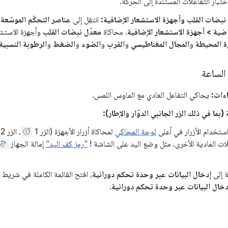
نبضات القلب وأجهزة الاستشعار الإضافية:
انتقِل إلى
عناصر التحكّم الموسّعة
اضية > أجهزة الاستشعار الإضافية
. محاكاة
معدّل نبضات القلب
وأجهزة الاستشع
ة المحيطة
و
المجال المغناطيسي
و
القرب
و
الضوء
و
الضغط
و
الرطوبة النسبية
الساعة
اءات:
يحاكي التفاعل العادي مع الماوس اللمس.
ة (بما في ذلك الزر الجانبي الدوّار والإطار):
ستخدام الأزرار في أعلى
لوحة المحاكي
لمحاكاة أزرار الأجهزة (الزر 1
، الزر 2
لات المادية الأخرى، مثل وضع اليد على الشاشة !
"رمز كف اليد"
إمالة الجهاز
ة إلى
إدخال البيانات عبر وحدة تحكم دورانية
، افتح القائمة الكاملة في شريط 
دخال البيانات عبر وحدة تحكم دورانية
.