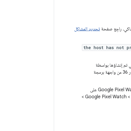
تحديد المشاكل
the host has not p
تي تم إنشاؤها بواسطة
، بشكل صحيح على المحاكي الذي يستخدم الإصدار 36 من واجهة برمجة
قد يحدث عطل عند فتح تطبيق Google Pixel Watch على
. من محاكي الهاتف، انتقِل إلى الإعدادات > التطبيقات > Google Pixel Watch >