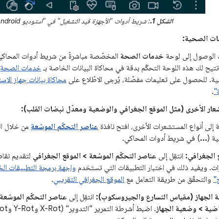
الشكل 1.
: شريط أدوات "الأجهزة قيد التشغيل" في "استوديو Android"
مات الصحية:
 الوصول إلى لوحة
خدمات الصحة
المخصّصة مباشرةً من شريط أدوات المحاكي
تتيح لك هذه اللوحة التحكّم بدقة في محاكاة البيانات الخاصة بـ
خدمات الصحة
،
ية. للحصول على تعليمات مفصّلة، يُرجى الاطّلاع على
محاكاة بيانات جهاز الا
"
.
عار الأخرى (مثل الموقع الجغرافي والوضعية ومعدّل نبضات القلب):
ة إلى أنواع المستشعرات الأخرى، افتح نافذة
عناصر التحكّم الموسّعة
من خلال الن
ية (
...
) في شريط أدوات المحاكي.
 الجغرافي:
انتقِل إلى
عناصر التحكّم الموسّعة > الموقع الجغرافي
ات. ويفيد ذلك في اختبار التطبيقات التي تستخدم
واجهة برمجة التطبيقات الخا
"
والتحقّق من طريقة التعامل مع
الموقع الجغرافي التقريبي
.
 الجهاز (مقياس التسارع والجيروسكوب):
انتقِل إلى
عناصر التحكّم الموسّعة
اضية > وضعية الجهاز