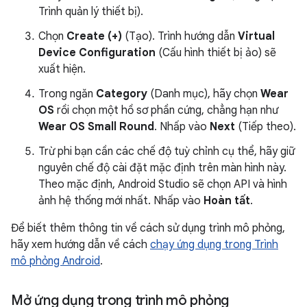
Trình quản lý thiết bị).
Chọn
Create (+)
(Tạo). Trình hướng dẫn
Virtual
Device Configuration
(Cấu hình thiết bị ảo) sẽ
xuất hiện.
Trong ngăn
Category
(Danh mục), hãy chọn
Wear
OS
rồi chọn một hồ sơ phần cứng, chẳng hạn như
Wear OS Small Round
. Nhấp vào
Next
(Tiếp theo).
Trừ phi bạn cần các chế độ tuỳ chỉnh cụ thể, hãy giữ
nguyên chế độ cài đặt mặc định trên màn hình này.
Theo mặc định, Android Studio sẽ chọn API và hình
ảnh hệ thống mới nhất. Nhấp vào
Hoàn tất
.
Để biết thêm thông tin về cách sử dụng trình mô phỏng,
hãy xem hướng dẫn về cách
chạy ứng dụng trong Trình
mô phỏng Android
.
Mở ứng dụng trong trình mô phỏng