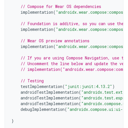
// Compose for Wear OS dependencies
implementation
(
"androidx.wear.compose:compose-
// Foundation is additive, so you can use the 
implementation
(
"androidx.wear.compose:compose-
// Wear OS preview annotations
implementation
(
"androidx.wear.compose:compose-
// If you are using Compose Navigation, use th
// Uncomment the line below and update the ver
// implementation("androidx.wear.compose:compo
// Testing
testImplementation
(
"junit:junit:4.13.2"
)
androidTestImplementation
(
"androidx.test.ext:j
androidTestImplementation
(
"androidx.test.espre
androidTestImplementation
(
"androidx.compose.ui
debugImplementation
(
"androidx.compose.ui:ui-to
}