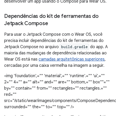
desenvolver um app usando o Compose para Wear OS.
Dependências do kit de ferramentas do
Jetpack Compose
Para usar o Jetpack Compose com o Wear OS, você
precisa incluir dependências do kit de ferramentas do
Jetpack Compose no arquivo
build.gradle
do app. A
maioria das mudanças de dependência relacionadas ao
Wear OS está nas
camadas arquitetônicas superiores
,
cercadas por uma caixa vermelha na imagem a seguir.
<img 'foundation',="" 'material',="" 'runtime'.="" 'ui',=""
2="" 4="" a="" alt="" and="" are="" bottom,="" box""=""
by="" contain="" from="" rectangles="" rectangles.=""
red=""
src="/static/wear/images/components/ComposeDependenc
surrounded="" the="" to="" top="" />