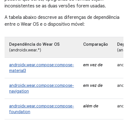
inconsistentes se as duas versões forem usadas.
A tabela abaixo descreve as diferenças de dependência
entre o Wear OS e o dispositivo móvel:
Dependência do Wear OS
Comparação
Depen
(androidx.wear.*)
(andr
androidx.wear.compose:compose-
em vez de
andro
material3
androidx.wear.compose:compose-
em vez de
andro
navigation
androidx.wear.compose:compose-
além de
andro
foundation