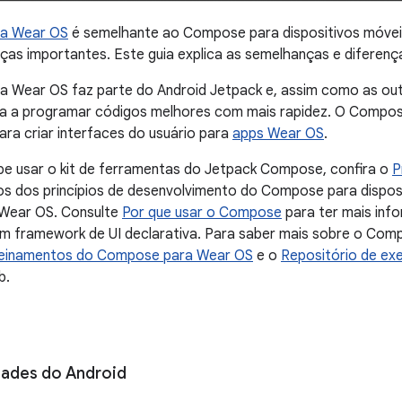
a Wear OS
é semelhante ao Compose para dispositivos móvei
ças importantes. Este guia explica as semelhanças e diferenç
 Wear OS faz parte do Android Jetpack e, assim como as out
uda a programar códigos melhores com mais rapidez. O Comp
ra criar interfaces do usuário para
apps Wear OS
.
be usar o kit de ferramentas do Jetpack Compose, confira o
P
tos dos princípios de desenvolvimento do Compose para dispos
Wear OS. Consulte
Por que usar o Compose
para ter mais inf
um framework de UI declarativa. Para saber mais sobre o Com
reinamentos do Compose para Wear OS
e o
Repositório de ex
b.
dades do Android