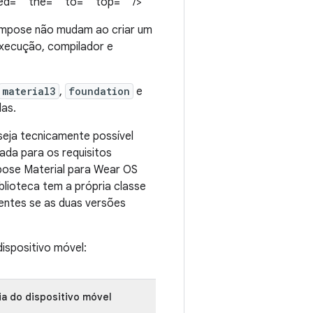
="" the="" to="" top="" />
Compose não mudam ao criar um
execução, compilador e
material3
,
foundation
e
das.
seja tecnicamente possível
ada para os requisitos
pose Material para Wear OS
lioteca tem a própria classe
tentes se as duas versões
ispositivo móvel:
a do dispositivo móvel