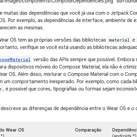
ear/images/components/ComposeDependencies.png" surrounded
 que muitas das dependências que você já usa com o Jetpack 
OS. Por exemplo, as dependências de interface, ambiente de 
anecem as mesmas.
Wear OS tem as próprias versões das bibliotecas
material
e
Portanto, verifique se você está usando as bibliotecas adequa
poseMaterial
versão das APIs sempre que possível. Embora 
ara dispositivos móveis do Compose Material, ela não é otimiz
Wear OS. Além disso, misturar o Compose Material com o Com
em um comportamento inesperado. Por exemplo, como cada bib
e
, é possível que cores, tipografias ou formas sejam inconsis
 descreve as diferenças de dependência entre o Wear OS e o d
do Wear OS
Comparação
Dependênci
.*)
(androidx.*)