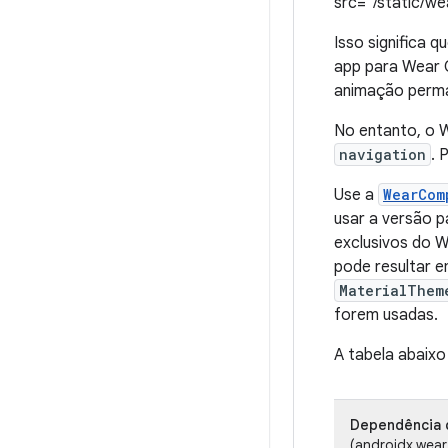
src="/static/w
Isso significa
app para Wear 
animação perm
No entanto, o 
navigation
. 
Use a
WearCom
usar a versão p
exclusivos do 
pode resultar 
MaterialThem
forem usadas.
A tabela abaixo
Dependência 
(androidx.wear