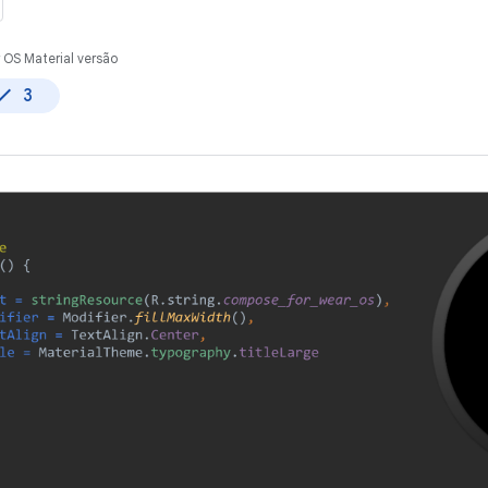
OS Material versão
3