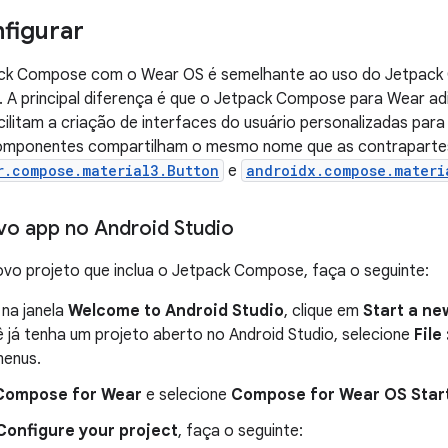
figurar
ck Compose com o Wear OS é semelhante ao uso do Jetpack 
. A principal diferença é que o Jetpack Compose para Wear adi
ilitam a criação de interfaces do usuário personalizadas par
omponentes compartilham o mesmo nome que as contrapartes
r.compose.material3.Button
e
androidx.compose.materi
vo app no Android Studio
ovo projeto que inclua o Jetpack Compose, faça o seguinte:
 na janela
Welcome to Android Studio
, clique em
Start a ne
 já tenha um projeto aberto no Android Studio, selecione
File
menus.
Compose for Wear
e selecione
Compose for Wear OS Star
Configure your project
, faça o seguinte: