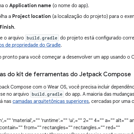
na o
Application name
(o nome do app).
lha a
Project location
(a localização do projeto) para o exe
Finish
.
se o arquivo
build.gradle
do projeto está configurado corr
os de propriedade do Gradle
.
o pronto para você começar a desenvolver um app usando o
as do kit de ferramentas do Jetpack Compose
tpack Compose com o Wear OS, você precisa incluir dependênc
se no arquivo
build.gradle
do app. A maioria das mudanças
tá nas
camadas arquitetônicas superiores
, cercadas por uma 
',="" 'material',="" 'runtime'.="" 'ui',="" 2="" 4="" a="" alt=""
contain="" from="" rectangles="" rectangles.="" red=""