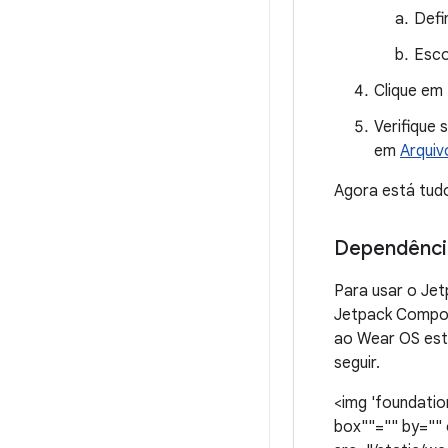
Defi
Esco
Clique em
Verifique 
em
Arquiv
Agora está tud
Dependênci
Para usar o Je
Jetpack Compo
ao Wear OS es
seguir.
<img 'foundation
box""="" by="" 