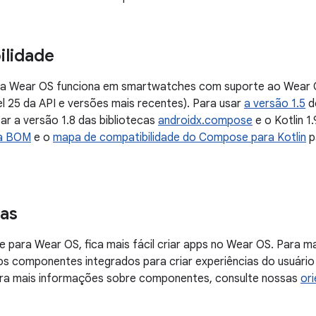
ilidade
 Wear OS funciona em smartwatches com suporte ao Wear OS 
el 25 da API e versões mais recentes). Para usar
a versão 1.5
d
zar a versão 1.8 das bibliotecas
androidx.compose
e o Kotlin 1
a BOM
e o
mapa de compatibilidade do Compose para Kotlin
p
as
ara Wear OS, fica mais fácil criar apps no Wear OS. Para ma
os componentes integrados para criar experiências do usuário
ra mais informações sobre componentes, consulte nossas
or