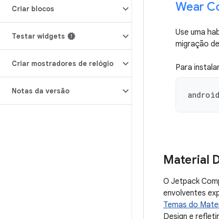
Wear C
Criar blocos
Use uma hab
Testar widgets
migração de 
Criar mostradores de relógio
Para instala
Notas da versão
androi
Material
O Jetpack Com
envolventes ex
Temas do Mater
Design e reflet