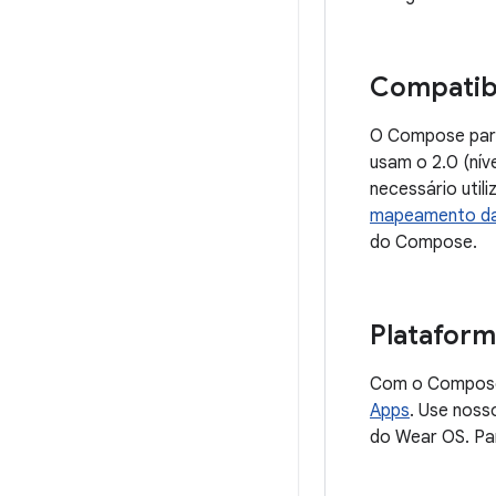
Compatib
O Compose para
usam o 2.0 (nív
necessário utili
mapeamento d
do Compose.
Plataform
Com o Compose p
Apps
. Use noss
do Wear OS. Pa