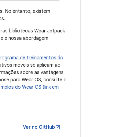
s. No entanto, existem
as.
ras bibliotecas Wear Jetpack
ose é nossa abordagem
rograma de treinamentos do
itivos móveis se aplicam ao
ormações sobre as vantagens
pose para Wear OS, consulte o
emplos do Wear OS (link em
Ver no GitHub
open_in_new