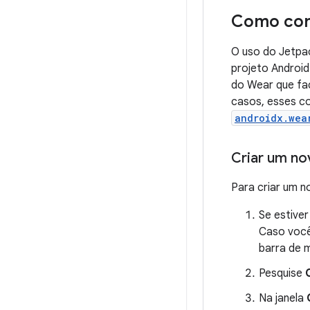
Como con
O uso do Jetpa
projeto Android
do Wear que fac
casos, esses c
androidx.wea
Criar um no
Para criar um n
Se estiver
Caso você
barra de 
Pesquise
Na janela