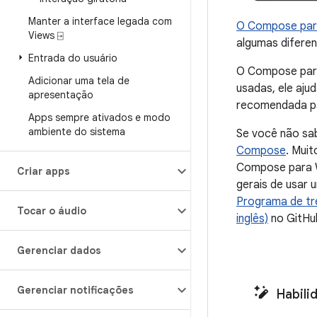
Manter a interface legada com
O Compose par
Views ⍈
algumas diferen
Entrada do usuário
O Compose para
Adicionar uma tela de
usadas, ele aj
apresentação
recomendada pa
Apps sempre ativados e modo
ambiente do sistema
Se você não sa
Compose
. Mui
Compose para 
Criar apps
gerais de usar 
Programa de t
Tocar o áudio
inglês)
no GitHu
Gerenciar dados
Gerenciar notificações
Habili