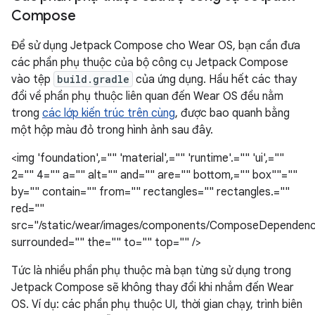
Compose
Để sử dụng Jetpack Compose cho Wear OS, bạn cần đưa
các phần phụ thuộc của bộ công cụ Jetpack Compose
vào tệp
build.gradle
của ứng dụng. Hầu hết các thay
đổi về phần phụ thuộc liên quan đến Wear OS đều nằm
trong
các lớp kiến trúc trên cùng
, được bao quanh bằng
một hộp màu đỏ trong hình ảnh sau đây.
<img 'foundation',="" 'material',="" 'runtime'.="" 'ui',=""
2="" 4="" a="" alt="" and="" are="" bottom,="" box""=""
by="" contain="" from="" rectangles="" rectangles.=""
red=""
src="/static/wear/images/components/ComposeDependenc
surrounded="" the="" to="" top="" />
Tức là nhiều phần phụ thuộc mà bạn từng sử dụng trong
Jetpack Compose sẽ không thay đổi khi nhắm đến Wear
OS. Ví dụ: các phần phụ thuộc UI, thời gian chạy, trình biên