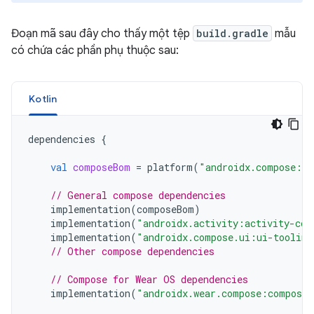
Đoạn mã sau đây cho thấy một tệp
build.gradle
mẫu
có chứa các phần phụ thuộc sau:
Kotlin
dependencies
{
val
composeBom
=
platform
(
"androidx.compose:co
// General compose dependencies
implementation
(
composeBom
)
implementation
(
"androidx.activity:activity-com
implementation
(
"androidx.compose.ui:ui-tooling
// Other compose dependencies
// Compose for Wear OS dependencies
implementation
(
"androidx.wear.compose:compose-