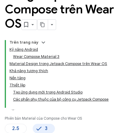
Compose trên Wear
OS
Trên trang này
Kỹ năng Android
Wear Compose Material 3
Material Design trong Jetpack Compose trên Wear OS
Khả năng tương thích
Nền tảng
Thiết lập
Tạo ứng dụng mới trong Android Studio
Các phần phụ thuộc của bộ công cụ Jetpack Compose
Phiên bản Material của Compose cho Wear OS
2.5
3