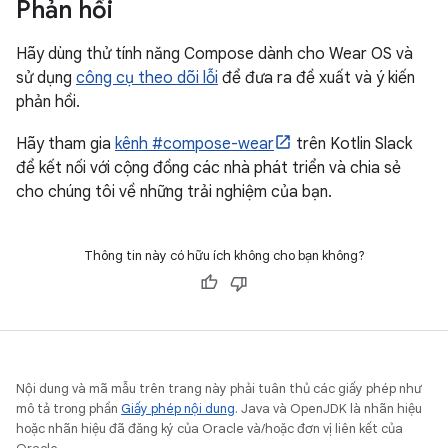
Phản hồi
Hãy dùng thử tính năng Compose dành cho Wear OS và
sử dụng
công cụ theo dõi lỗi
để đưa ra đề xuất và ý kiến
phản hồi.
Hãy tham gia
kênh #compose-wear
trên Kotlin Slack
để kết nối với cộng đồng các nhà phát triển và chia sẻ
cho chúng tôi về những trải nghiệm của bạn.
Thông tin này có hữu ích không cho bạn không?
Nội dung và mã mẫu trên trang này phải tuân thủ các giấy phép như
mô tả trong phần
Giấy phép nội dung
. Java và OpenJDK là nhãn hiệu
hoặc nhãn hiệu đã đăng ký của Oracle và/hoặc đơn vị liên kết của