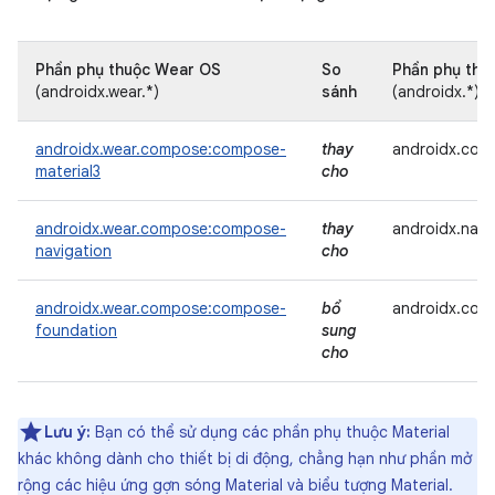
Phần phụ thuộc Wear OS
So
Phần phụ thuộ
(androidx.wear.*)
sánh
(androidx.*)
androidx.wear.compose:compose-
thay
androidx.comp
material3
cho
androidx.wear.compose:compose-
thay
androidx.navi
navigation
cho
androidx.wear.compose:compose-
bổ
androidx.com
foundation
sung
cho
Lưu ý:
Bạn có thể sử dụng các phần phụ thuộc Material
khác không dành cho thiết bị di động, chẳng hạn như phần mở
rộng các hiệu ứng gợn sóng Material và biểu tượng Material.