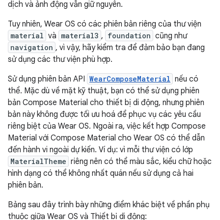
dịch và ảnh động vẫn giữ nguyên.
Tuy nhiên, Wear OS có các phiên bản riêng của thư viện
material
và
material3
,
foundation
cũng như
navigation
, vì vậy, hãy kiểm tra để đảm bảo bạn đang
sử dụng các thư viện phù hợp.
Sử dụng phiên bản API
WearComposeMaterial
nếu có
thể. Mặc dù về mặt kỹ thuật, bạn có thể sử dụng phiên
bản Compose Material cho thiết bị di động, nhưng phiên
bản này không được tối ưu hoá để phục vụ các yêu cầu
riêng biệt của Wear OS. Ngoài ra, việc kết hợp Compose
Material với Compose Material cho Wear OS có thể dẫn
đến hành vi ngoài dự kiến. Ví dụ: vì mỗi thư viện có lớp
MaterialTheme
riêng nên có thể màu sắc, kiểu chữ hoặc
hình dạng có thể không nhất quán nếu sử dụng cả hai
phiên bản.
Bảng sau đây trình bày những điểm khác biệt về phần phụ
thuộc giữa Wear OS và Thiết bị di động: