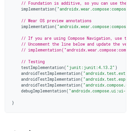
// Foundation is additive, so you can use the 
implementation
(
"androidx.wear.compose:compose-
// Wear OS preview annotations
implementation
(
"androidx.wear.compose:compose-
// If you are using Compose Navigation, use th
// Uncomment the line below and update the ver
// implementation("androidx.wear.compose:compo
// Testing
testImplementation
(
"junit:junit:4.13.2"
)
androidTestImplementation
(
"androidx.test.ext:j
androidTestImplementation
(
"androidx.test.espre
androidTestImplementation
(
"androidx.compose.ui
debugImplementation
(
"androidx.compose.ui:ui-to
}