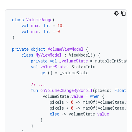
class
VolumeRange
(
val
max
:
Int
=
10
,
val
min
:
Int
=
0
)
private
object
VolumeViewModel
{
class
MyViewModel
:
ViewModel
()
{
private
val
_volumeState
=
mutableIntState
val
volumeState
:
State<Int>
get
()
=
_volumeState
// ...
fun
onVolumeChangeByScroll
(
pixels
:
Float
)
_volumeState
.
value
=
when
{
pixels
 > 
0
-
>
minOf
(
volumeState
.
va
pixels
 < 
0
-
>
maxOf
(
volumeState
.
va
else
-
>
volumeState
.
value
}
}
}