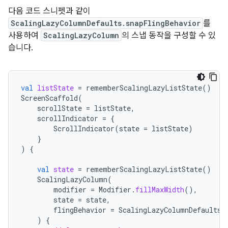
다음 코드 스니펫과 같이
ScalingLazyColumnDefaults.snapFlingBehavior
를
사용하여
ScalingLazyColumn
의 스냅 동작을 구성할 수 있
습니다.
val
listState
=
rememberScalingLazyListState
()
ScreenScaffold
(
scrollState
=
listState
,
scrollIndicator
=
{
ScrollIndicator
(
state
=
listState
)
}
)
{
val
state
=
rememberScalingLazyListState
()
ScalingLazyColumn
(
modifier
=
Modifier
.
fillMaxWidth
(),
state
=
state
,
flingBehavior
=
ScalingLazyColumnDefaults
.
)
{