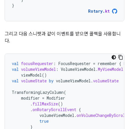
}
Rotary
.
kt
그리고 다음 스니펫과 같이 이벤트를 받으면 콜백을 사용합니
다.
val
focusRequester
:
FocusRequester
=
remember
{
Fo
val
volumeViewModel
:
VolumeViewModel
.
MyViewModel
=
viewModel
()
val
volumeState
by
volumeViewModel
.
volumeState
TransformingLazyColumn
(
modifier
=
Modifier
.
fillMaxSize
()
.
onRotaryScrollEvent
{
volumeViewModel
.
onVolumeChangeByScroll
true
}